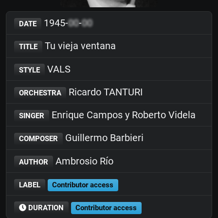
1945-
00
-
00
DATE
Tu vieja ventana
TITLE
VALS
STYLE
Ricardo TANTURI
ORCHESTRA
Enrique Campos y Roberto Videla
SINGER
Guillermo Barbieri
COMPOSER
Ambrosio Río
AUTHOR
LABEL
Contributor access
DURATION
Contributor access