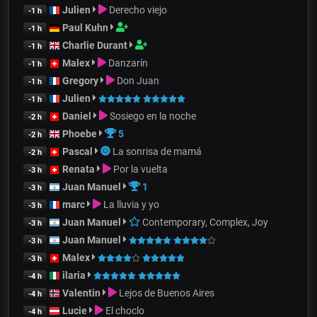
Julien
Derecho viejo
-1 h
Paul Kuhn
-1 h
Charlie Durant
-1 h
Malex
Danzarín
-1 h
Gregory
Don Juan
-1 h
Julien
-1 h
Daniel
Sosiego en la noche
-2 h
Phoebe
5
-2 h
Pascal
La sonrisa de mamá
-2 h
Renata
Por la vuelta
-3 h
Juan Manuel
1
-3 h
marc
La lluvia y yo
-3 h
Juan Manuel
Contemporary, Complex, Joy
-3 h
Juan Manuel
-3 h
Malex
-3 h
ilaria
-4 h
Valentin
Lejos de Buenos Aires
-4 h
Lucie
El choclo
-4 h