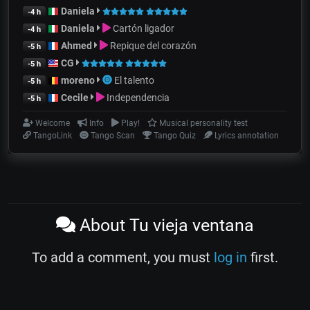
Daniela
-4 h
Daniela
Cartón ligador
-4 h
Ahmed
Repique del corazón
-5 h
CG
-5 h
moreno
El talento
-5 h
Cecile
Independencia
-5 h
Welcome
Info
Play!
Musical personality test
TangoLink
Tango Scan
Tango Quiz
Lyrics annotation
About Tu vieja ventana
To add a comment, you must
log in
first.