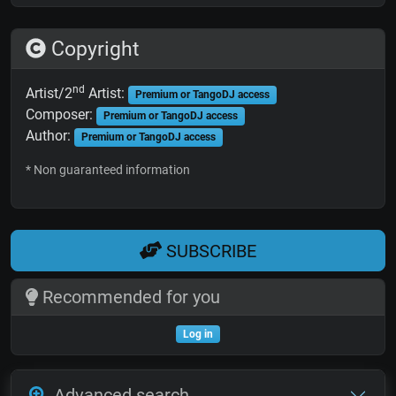
Copyright
nd
Artist/2
Artist:
Premium or TangoDJ access
Composer:
Premium or TangoDJ access
Author:
Premium or TangoDJ access
* Non guaranteed information
SUBSCRIBE
Recommended for you
Log in
Advanced search