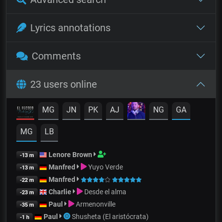
Lyrics annotations
Comments
23 users online
MG
JN
PK
AJ
NG
GA
MG
LB
Lenore Brown
-13 m
Manfred
Yuyo Verde
-13 m
Manfred
-22 m
Charlie
Desde el alma
-23 m
Paul
Armenonville
-35 m
Paul
Shusheta (El aristócrata)
-1 h