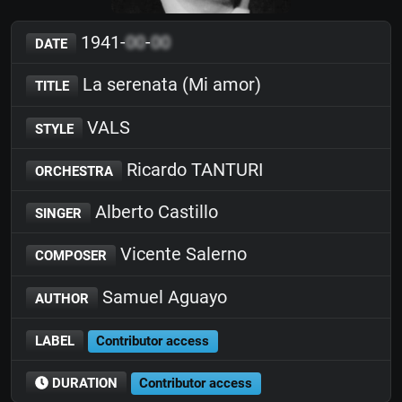
1941-
00
-
00
DATE
La serenata (Mi amor)
TITLE
VALS
STYLE
Ricardo TANTURI
ORCHESTRA
Alberto Castillo
SINGER
Vicente Salerno
COMPOSER
Samuel Aguayo
AUTHOR
LABEL
Contributor access
DURATION
Contributor access