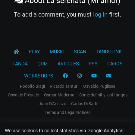
About La serenata (Mi amor)
To add a comment, you must
log in
first.
PLAY
MUSIC
SCAN
TANGOLINK
TANDA
QUIZ
ARTICLES
PSY
CARDS
WORKSHOPS
Rodolfo Biagi
Ricardo Tanturi
Osvaldo Pugliese
Osvaldo Fresedo
Osmar Maderna
Some definitly lost tangos
Juan D'Arienzo
Carlos Di Sarli
Terms and Legal Notices
EL RECODO TANGO
We use cookies to collect statistics via Google Analytics.