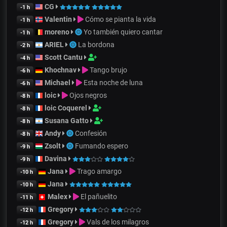
CG
-1 h
Valentin
Cómo se pianta la vida
-1 h
moreno
Yo también quiero cantar
-1 h
ARIEL
La bordona
-2 h
Scott Cantu
-4 h
Khochnav
Tango brujo
-6 h
Michael
Esta noche de luna
-6 h
loic
Ojos negros
-8 h
loic Coquerel
-8 h
Susana Gatto
-8 h
Andy
Confesión
-8 h
Zsolt
Fumando espero
-9 h
Davina
-9 h
Jana
Trago amargo
-10 h
Jana
-10 h
Malex
El pañuelito
-11 h
Gregory
-12 h
Gregory
Vals de los milagros
-12 h