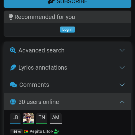
SUBSCRIBE
Recommended for you
Log in
Advanced search
Lyrics annotations
Comments
30 users online
LB
TN
AM
Pepito Lito
-44 m