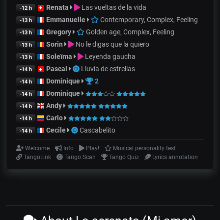
Renata
Las vueltas de la vida
-12 h
Emmanuelle
Contemporary, Complex, Feeling
-13 h
Gregory
Golden age, Complex, Feeling
-13 h
Sorin
No le digas que la quiero
-13 h
Soleïma
Leyenda gaucha
-13 h
Pascal
Lluvia de estrellas
-14 h
Dominique
2
-14 h
Dominique
-14 h
Andy
-14 h
Carlo
-14 h
Cecile
Cascabelito
-14 h
Welcome
Info
Play!
Musical personality test
TangoLink
Tango Scan
Tango Quiz
Lyrics annotation