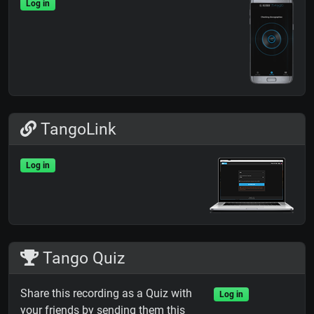
Log in
TangoLink
Log in
Tango Quiz
Share this recording as a Quiz with
Log in
your friends by sending them this