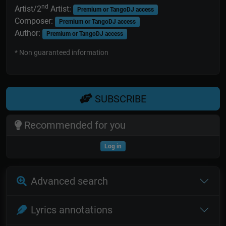
nd
Artist/2
Artist:
Premium or TangoDJ access
Composer:
Premium or TangoDJ access
Author:
Premium or TangoDJ access
* Non guaranteed information
SUBSCRIBE
Recommended for you
Log in
Advanced search
Lyrics annotations