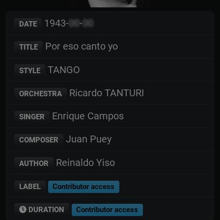
1943-
00
-
00
DATE
Por eso canto yo
TITLE
TANGO
STYLE
Ricardo TANTURI
ORCHESTRA
Enrique Campos
SINGER
Juan Puey
COMPOSER
Reinaldo Yiso
AUTHOR
LABEL
Contributor access
DURATION
Contributor access