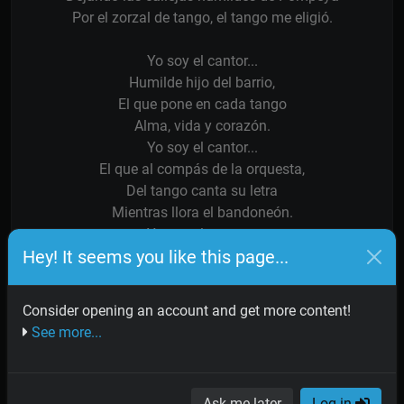
Por el zorzal de tango, el tango me eligió.
Yo soy el cantor...
Humilde hijo del barrio,
El que pone en cada tango
Alma, vida y corazón.
Yo soy el cantor...
El que al compás de la orquesta,
Del tango canta su letra
Mientras llora el bandoneón.
Yo soy el cantor...
Hey! It seems you like this page...
El que canta lo que siente,
Como la calle Corrientes
Del tango su corazón.
Consider opening an account and get more content!
See more...
Juan Tango desde entonces les dice por mis labios
Lo que solloza en cada gemir de bandoneón,
Por mí la gente sabe, la angustia del que sufre
Ask me later
Log in