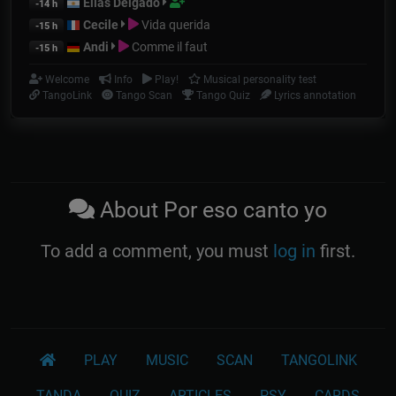
Elías Delgado
-14 h
Cecile
Vida querida
-15 h
Andi
Comme il faut
-15 h
Welcome
Info
Play!
Musical personality test
TangoLink
Tango Scan
Tango Quiz
Lyrics annotation
About Por eso canto yo
To add a comment, you must
log in
first.
PLAY
MUSIC
SCAN
TANGOLINK
TANDA
QUIZ
ARTICLES
PSY
CARDS