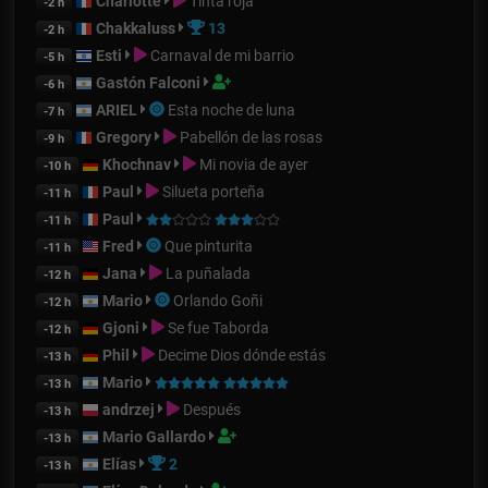
Charlotte
Tinta roja
-2 h
Chakkaluss
13
-2 h
Esti
Carnaval de mi barrio
-5 h
Gastón Falconi
-6 h
ARIEL
Esta noche de luna
-7 h
Gregory
Pabellón de las rosas
-9 h
Khochnav
Mi novia de ayer
-10 h
Paul
Silueta porteña
-11 h
Paul
-11 h
Fred
Que pinturita
-11 h
Jana
La puñalada
-12 h
Mario
Orlando Goñi
-12 h
Gjoni
Se fue Taborda
-12 h
Phil
Decime Dios dónde estás
-13 h
Mario
-13 h
andrzej
Después
-13 h
Mario Gallardo
-13 h
Elías
2
-13 h