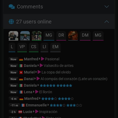
Comments
27 users online
MG
DR
DM
MG
L
VP
CS
LI
EM
Manfred
Pasional
Now
Daniela
Valsecito de antes
Now
Muriel
La copa del olvido
Now
Danai
Al compás del corazón (Late un corazón)
Now
Daniela
Now
Lena
El llorón
Now
Manfred
-6 m
Emmanuelle
-11 m
Lucie
Inspiración
-2 h