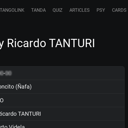
TANGOLINK
TANDA
QUIZ
ARTICLES
PSY
CARDS
by Ricardo TANTURI
00
-
00
ncito (Ñafa)
O
icardo TANTURI
to Videla