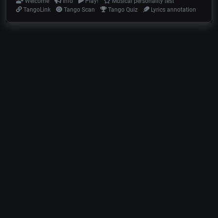
Welcome
Info
Play!
Musical personality test
TangoLink
Tango Scan
Tango Quiz
Lyrics annotation