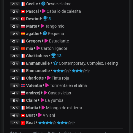
Cecile
Desde el alma
-1 h
Pascal
Caballo de calesita
-2 h
Devrim
5
-2 h
Marta
Tango mio
-2 h
agathe
Pequeña
-2 h
Gregory
Estudiante
-2 h
mia
Cartón ligador
-3 h
Chakkaluss
13
-3 h
Emmanuelle
Contemporary, Complex, Feeling
-3 h
Emmanuelle
-3 h
Charlotte
Tinta roja
-4 h
Valentin
Tormenta en el alma
-4 h
andrzej
Casas viejas
-4 h
Claire
La yumba
-5 h
Mariia
Milonga de mi tierra
-5 h
Beat
Viviani
-6 h
Beat
-7 h