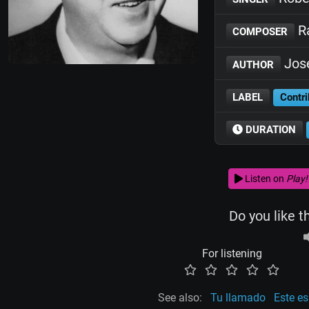
Ra
COMPOSER
José
AUTHOR
LABEL
Contri
DURATION
Listen on
Play!
Do you like t
For listening
See also:
Tu llamado
Este es