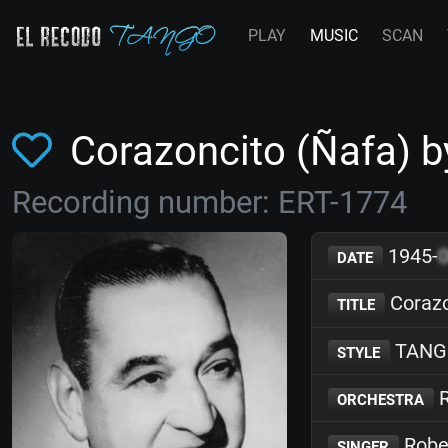
PLAY
MUSIC
SCAN
Corazoncito (Ñafa) 
Recording number: ERT-1774
1945-
DATE
Corazo
TITLE
TANG
STYLE
R
ORCHESTRA
Rober
SINGER