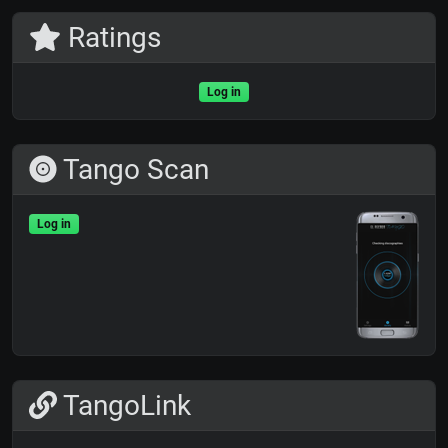
Ratings
Log in
Tango Scan
Log in
TangoLink