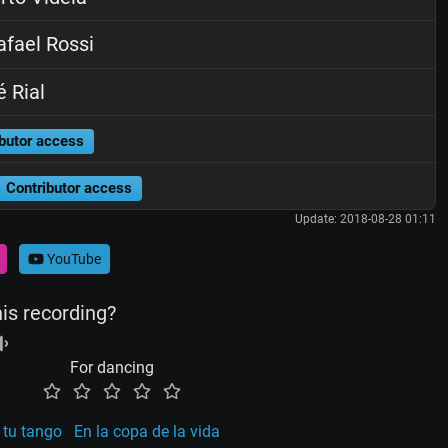
fael Rossi
 Rial
butor access
Contributor access
Update: 2018-08-28 01:11
YouTube
his recording?
For dancing
 tu tango
En la copa de la vida