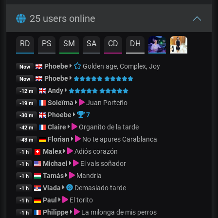
25 users online
RD
PS
SM
SA
CD
DH
Phoebe
Golden age, Complex, Joy
Now
Phoebe
Now
Andy
-12 m
Soleïma
Juan Porteño
-19 m
Phoebe
7
-30 m
Claire
Organito de la tarde
-42 m
Florian
No te apures Carablanca
-43 m
Malex
Adiós corazón
-1 h
Michael
El vals soñador
-1 h
Tamás
Mandria
-1 h
Vlada
Demasiado tarde
-1 h
Paul
El torito
-1 h
Philippe
La milonga de mis perros
-1 h