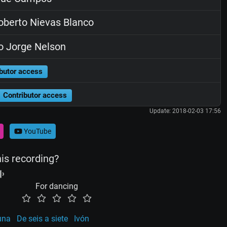
berto Nievas Blanco
o Jorge Nelson
butor access
Contributor access
Update: 2018-02-03 17:56
YouTube
his recording?
For dancing
una
De seis a siete
Ivón