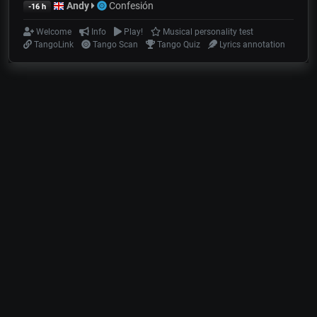
Andy
Confesión
-16 h
Welcome
Info
Play!
Musical personality test
TangoLink
Tango Scan
Tango Quiz
Lyrics annotation