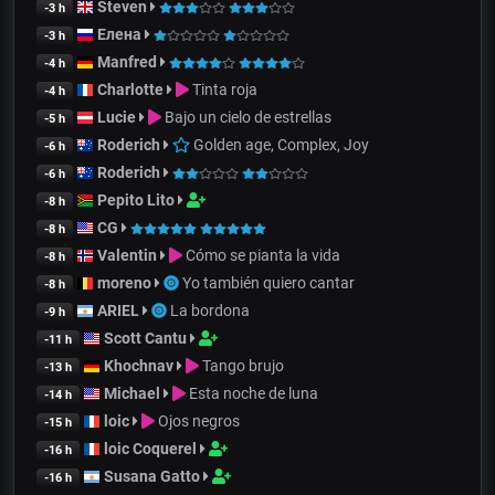
Steven
-3 h
Елена
-3 h
Manfred
-4 h
Charlotte
Tinta roja
-4 h
Lucie
Bajo un cielo de estrellas
-5 h
Roderich
Golden age, Complex, Joy
-6 h
Roderich
-6 h
Pepito Lito
-8 h
CG
-8 h
Valentin
Cómo se pianta la vida
-8 h
moreno
Yo también quiero cantar
-8 h
ARIEL
La bordona
-9 h
Scott Cantu
-11 h
Khochnav
Tango brujo
-13 h
Michael
Esta noche de luna
-14 h
loic
Ojos negros
-15 h
loic Coquerel
-16 h
Susana Gatto
-16 h