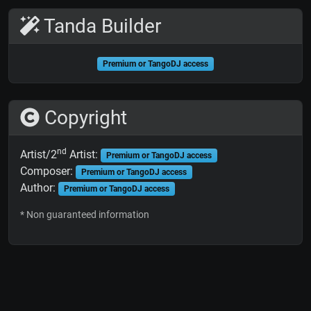
Tanda Builder
Premium or TangoDJ access
Copyright
nd
Artist/2
Artist:
Premium or TangoDJ access
Composer:
Premium or TangoDJ access
Author:
Premium or TangoDJ access
* Non guaranteed information