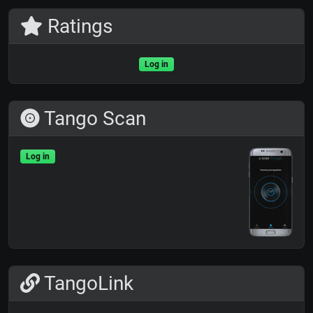
Ratings
Log in
Tango Scan
Log in
TangoLink