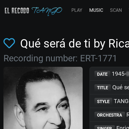
PLAY
MUSIC
SCAN
Qué será de ti by Ri
Recording number: ERT-1771
1945-
DATE
Qué se
TITLE
TANG
STYLE
R
ORCHESTRA
Enri
SINGER