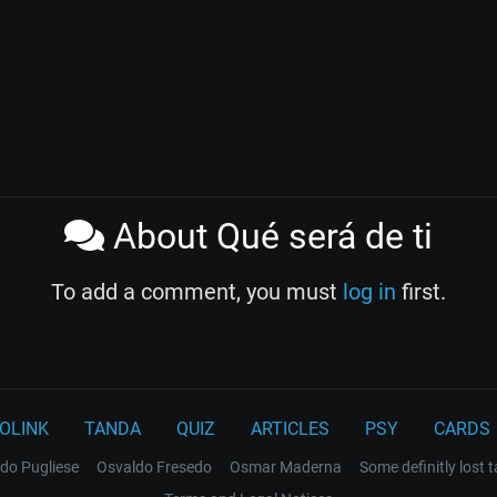
About Qué será de ti
To add a comment, you must
log in
first.
OLINK
TANDA
QUIZ
ARTICLES
PSY
CARDS
do Pugliese
Osvaldo Fresedo
Osmar Maderna
Some definitly lost 