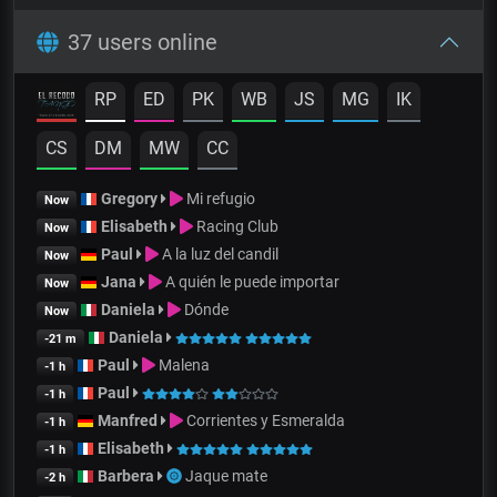
37 users online
RP
ED
PK
WB
JS
MG
IK
CS
DM
MW
CC
Gregory
Mi refugio
Now
Elisabeth
Racing Club
Now
Paul
A la luz del candil
Now
Jana
A quién le puede importar
Now
Daniela
Dónde
Now
Daniela
-21 m
Paul
Malena
-1 h
Paul
-1 h
Manfred
Corrientes y Esmeralda
-1 h
Elisabeth
-1 h
Barbera
Jaque mate
-2 h