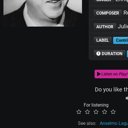
Ro
COMPOSER
Juli
AUTHOR
LABEL
Contri
DURATION
Listen on
Play!
Do you like t
For listening
See also:
Anselmo Lag