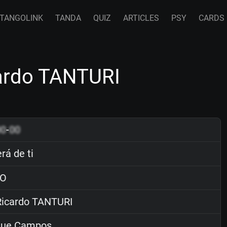
TANGOLINK
TANDA
QUIZ
ARTICLES
PSY
CARDS
cardo TANTURI
00
-
00
rá de ti
O
icardo TANTURI
que Campos