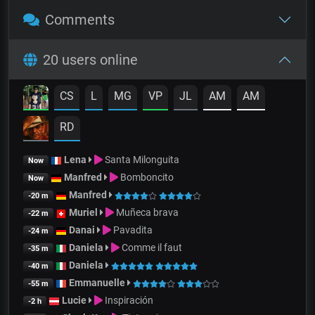
Comments
20 users online
CS
L
MG
VP
JL
AM
AM
RD
Lena
Santa Milonguita
Now
Manfred
Bomboncito
Now
Manfred
-20 m
Muriel
Muñeca brava
-22 m
Danai
Pavadita
-24 m
Daniela
Comme il faut
-35 m
Daniela
-40 m
Emmanuelle
-55 m
Lucie
Inspiración
-2 h