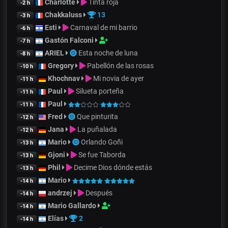
Charlotte
Tinta roja
-2 h
Chakkaluss
13
-3 h
Esti
Carnaval de mi barrio
-6 h
Gastón Falconi
-7 h
ARIEL
Esta noche de luna
-8 h
Gregory
Pabellón de las rosas
-10 h
Khochnav
Mi novia de ayer
-11 h
Paul
Silueta porteña
-11 h
Paul
-11 h
Fred
Que pinturita
-12 h
Jana
La puñalada
-12 h
Mario
Orlando Goñi
-13 h
Gjoni
Se fue Taborda
-13 h
Phil
Decime Dios dónde estás
-13 h
Mario
-14 h
andrzej
Después
-14 h
Mario Gallardo
-14 h
Elías
2
-14 h