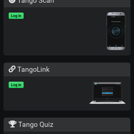
Tango Scan
Log in
TangoLink
Log in
Tango Quiz