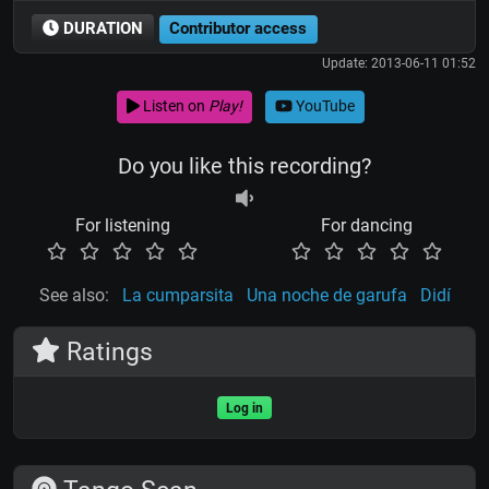
DURATION
Contributor access
Update: 2013-06-11 01:52
Listen on
Play!
YouTube
Do you like this recording?
For listening
For dancing
See also:
La cumparsita
Una noche de garufa
Didí
Ratings
Log in