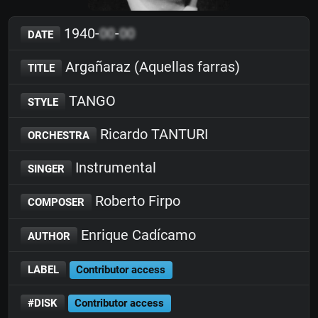
1940-
00
-
00
DATE
Argañaraz (Aquellas farras)
TITLE
TANGO
STYLE
Ricardo TANTURI
ORCHESTRA
Instrumental
SINGER
Roberto Firpo
COMPOSER
Enrique Cadícamo
AUTHOR
LABEL
Contributor access
#DISK
Contributor access