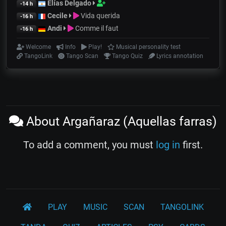
Elías Delgado
-14 h
Cecile
Vida querida
-16 h
Andi
Comme il faut
-16 h
Welcome
Info
Play!
Musical personality test
TangoLink
Tango Scan
Tango Quiz
Lyrics annotation
About Argañaraz (Aquellas farras)
To add a comment, you must
log in
first.
PLAY
MUSIC
SCAN
TANGOLINK