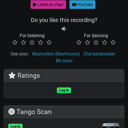
Listen on
Play!
YouTube
Do you like this recording?
For listening
For dancing
See also:
Murmullos (Murmuyos)
Che bandoneón
Mi moro
Ratings
Log in
Tango Scan
Log in