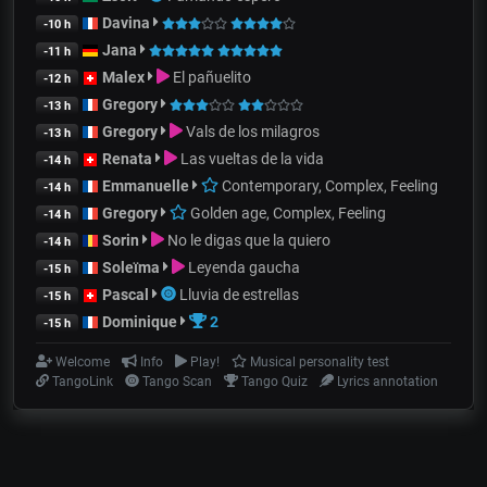
Davina
-10 h
Jana
-11 h
Malex
El pañuelito
-12 h
Gregory
-13 h
Gregory
Vals de los milagros
-13 h
Renata
Las vueltas de la vida
-14 h
Emmanuelle
Contemporary, Complex, Feeling
-14 h
Gregory
Golden age, Complex, Feeling
-14 h
Sorin
No le digas que la quiero
-14 h
Soleïma
Leyenda gaucha
-15 h
Pascal
Lluvia de estrellas
-15 h
Dominique
2
-15 h
Welcome
Info
Play!
Musical personality test
TangoLink
Tango Scan
Tango Quiz
Lyrics annotation