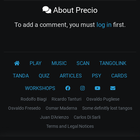
About Precio
To add a comment, you must
log in
first.
PLAY
MUSIC
SCAN
TANGOLINK
TANDA
QUIZ
ARTICLES
PSY
CARDS
WORKSHOPS
Rodolfo Biagi
Ricardo Tanturi
Osvaldo Pugliese
Osvaldo Fresedo
Osmar Maderna
Some definitly lost tangos
Juan D'Arienzo
Carlos Di Sarli
Terms and Legal Notices