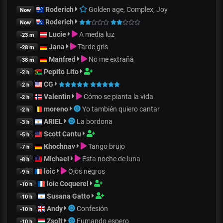
Roderich
Golden age, Complex, Joy
Now
Roderich
Now
Lucie
A media luz
-23 m
Jana
Tarde gris
-28 m
Manfred
No me extraña
-38 m
Pepito Lito
-2 h
CG
-2 h
Valentin
Cómo se pianta la vida
-2 h
moreno
Yo también quiero cantar
-2 h
ARIEL
La bordona
-3 h
Scott Cantu
-5 h
Khochnav
Tango brujo
-7 h
Michael
Esta noche de luna
-8 h
loic
Ojos negros
-9 h
loic Coquerel
-10 h
Susana Gatto
-10 h
Andy
Confesión
-10 h
Zsolt
Fumando espero
-10 h