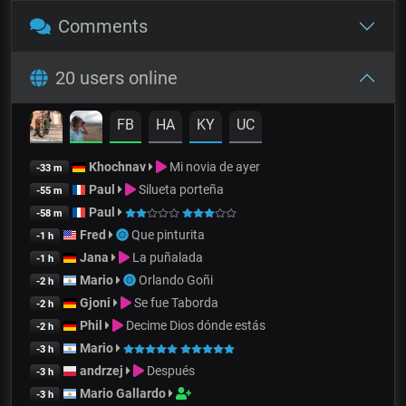
Comments
20 users online
FB
HA
KY
UC
Khochnav
Mi novia de ayer
-33 m
Paul
Silueta porteña
-55 m
Paul
-58 m
Fred
Que pinturita
-1 h
Jana
La puñalada
-1 h
Mario
Orlando Goñi
-2 h
Gjoni
Se fue Taborda
-2 h
Phil
Decime Dios dónde estás
-2 h
Mario
-3 h
andrzej
Después
-3 h
Mario Gallardo
-3 h