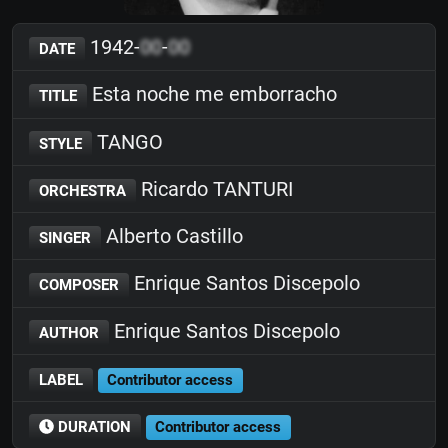
1942-
00
-
00
DATE
Esta noche me emborracho
TITLE
TANGO
STYLE
Ricardo TANTURI
ORCHESTRA
Alberto Castillo
SINGER
Enrique Santos Discepolo
COMPOSER
Enrique Santos Discepolo
AUTHOR
LABEL
Contributor access
DURATION
Contributor access