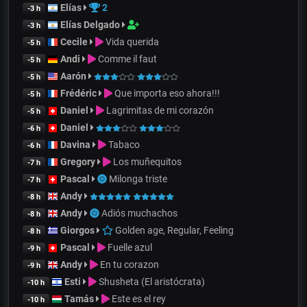
Elías
2
-3 h
Elías Delgado
-3 h
Cecile
Vida querida
-5 h
Andi
Comme il faut
-5 h
Aarón
-5 h
Frédéric
Que importa eso ahora!!!
-5 h
Daniel
Lagrimitas de mi corazón
-5 h
Daniel
-6 h
Davina
Tabaco
-6 h
Gregory
Los muñequitos
-7 h
Pascal
Milonga triste
-7 h
Andy
-8 h
Andy
Adiós muchachos
-8 h
Giorgos
Golden age, Regular, Feeling
-8 h
Pascal
Fuelle azul
-9 h
Andy
En tu corazon
-9 h
Esti
Shusheta (El aristócrata)
-10 h
Tamás
Este es el rey
-10 h