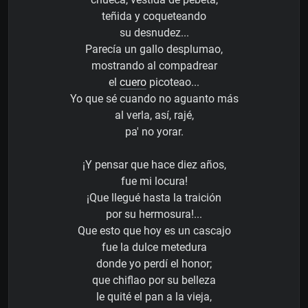
teñida y coqueteando
su desnudez...
Parecía un gallo desplumao,
mostrando al compadrear
el
cuero
picoteao...
Yo que sé cuando no aguanto más
al verla, así, rajé,
pa' no yorar.
¡Y pensar que hace diez años,
fue mi locura!
¡Que llegué hasta la traición
por su hermosura!...
Que esto que hoy es un cascajo
fue la dulce metedura
donde yo perdí el honor;
que chiflao por su belleza
le quité el pan a la vieja,