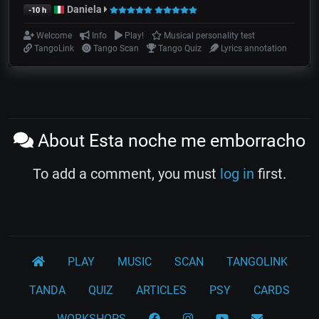
Daniela
-10 h
Welcome
Info
Play!
Musical personality test
TangoLink
Tango Scan
Tango Quiz
Lyrics annotation
About Esta noche me emborracho
To add a comment, you must
log in
first.
PLAY
MUSIC
SCAN
TANGOLINK
TANDA
QUIZ
ARTICLES
PSY
CARDS
WORKSHOPS