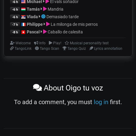
Michael
El vals soñador
-6 h
Tamás
Mandria
-6 h
Vlada
Demasiado tarde
-6 h
Philippe
La milonga de mis perros
-7 h
Pascal
Caballo de calesita
-8 h
Welcome
Info
Play!
Musical personality test
TangoLink
Tango Scan
Tango Quiz
Lyrics annotation
About Oigo tu voz
To add a comment, you must
log in
first.