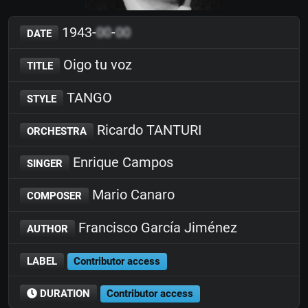
1943-
00
-
00
DATE
Oigo tu voz
TITLE
TANGO
STYLE
Ricardo TANTURI
ORCHESTRA
Enrique Campos
SINGER
Mario Canaro
COMPOSER
Francisco García Jiménez
AUTHOR
LABEL
Contributor access
DURATION
Contributor access