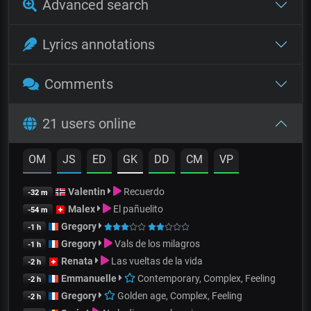
Advanced search
Lyrics annotations
Comments
21 users online
OM
JS
ED
GK
DD
CM
VP
Valentin
Recuerdo
-32 m
Malex
El pañuelito
-54 m
Gregory
-1 h
Gregory
Vals de los milagros
-1 h
Renata
Las vueltas de la vida
-2 h
Emmanuelle
Contemporary, Complex, Feeling
-2 h
Gregory
Golden age, Complex, Feeling
-2 h