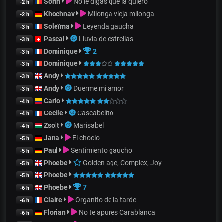
Sorin
No le digas que la quiero
-2 h
Khochnav
Milonga vieja milonga
-2 h
Soleïma
Leyenda gaucha
-3 h
Pascal
Lluvia de estrellas
-3 h
Dominique
2
-3 h
Dominique
-3 h
Andy
-3 h
Andy
Duerme mi amor
-3 h
Carlo
-4 h
Cecile
Cascabelito
-4 h
Zsolt
Marisabel
-4 h
Jana
El choclo
-5 h
Paul
Sentimiento gaucho
-5 h
Phoebe
Golden age, Complex, Joy
-5 h
Phoebe
-5 h
Phoebe
7
-6 h
Claire
Organito de la tarde
-6 h
Florian
No te apures Carablanca
-6 h