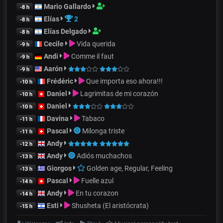
Mario Gallardo
-8 h
Elías
2
-8 h
Elías Delgado
-8 h
Cecile
Vida querida
-9 h
Andi
Comme il faut
-9 h
Aarón
-9 h
Frédéric
Que importa eso ahora!!!
-10 h
Daniel
Lagrimitas de mi corazón
-10 h
Daniel
-10 h
Davina
Tabaco
-11 h
Pascal
Milonga triste
-11 h
Andy
-12 h
Andy
Adiós muchachos
-13 h
Giorgos
Golden age, Regular, Feeling
-13 h
Pascal
Fuelle azul
-14 h
Andy
En tu corazon
-14 h
Esti
Shusheta (El aristócrata)
-15 h