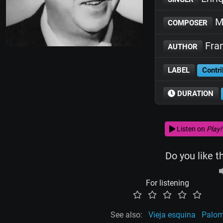
Ma
COMPOSER
Fran
AUTHOR
LABEL
Contri
DURATION
Listen on
Play!
Do you like t
For listening
See also:
Vieja esquina
Palom