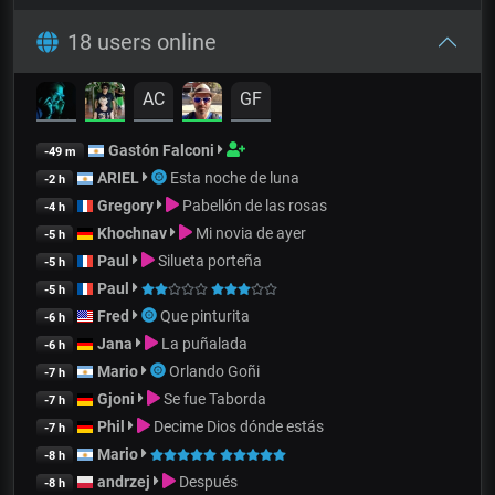
18 users online
AC
GF
Gastón Falconi
-49 m
ARIEL
Esta noche de luna
-2 h
Gregory
Pabellón de las rosas
-4 h
Khochnav
Mi novia de ayer
-5 h
Paul
Silueta porteña
-5 h
Paul
-5 h
Fred
Que pinturita
-6 h
Jana
La puñalada
-6 h
Mario
Orlando Goñi
-7 h
Gjoni
Se fue Taborda
-7 h
Phil
Decime Dios dónde estás
-7 h
Mario
-8 h
andrzej
Después
-8 h