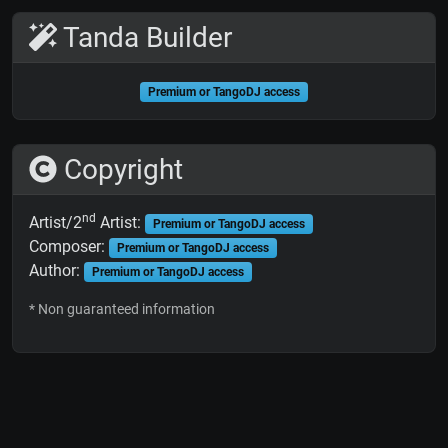
Tanda Builder
Premium or TangoDJ access
Copyright
nd
Artist/2
Artist:
Premium or TangoDJ access
Composer:
Premium or TangoDJ access
Author:
Premium or TangoDJ access
* Non guaranteed information