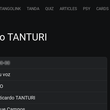
TANGOLINK
TANDA
QUIZ
ARTICLES
PSY
CARDS
do TANTURI
00
-
00
u voz
O
icardo TANTURI
que Campos