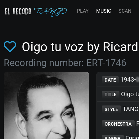
PLAY
MUSIC
SCAN
Oigo tu voz by Ricar
Recording number: ERT-1746
1943-
DATE
Oigo t
TITLE
TANG
STYLE
R
ORCHESTRA
Enri
SINGER