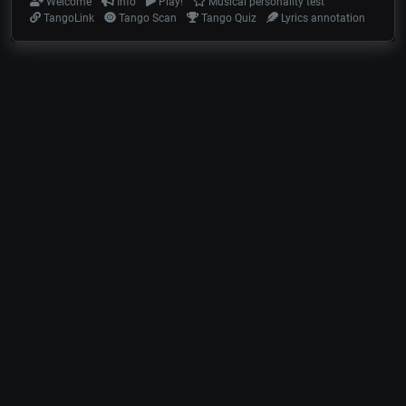
Welcome
Info
Play!
Musical personality test
TangoLink
Tango Scan
Tango Quiz
Lyrics annotation