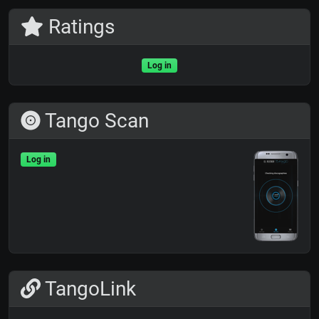
Ratings
Log in
Tango Scan
Log in
TangoLink