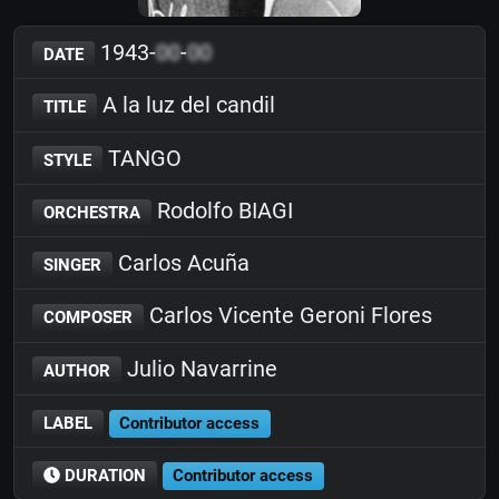
1943-
00
-
00
DATE
A la luz del candil
TITLE
TANGO
STYLE
Rodolfo BIAGI
ORCHESTRA
Carlos Acuña
SINGER
Carlos Vicente Geroni Flores
COMPOSER
Julio Navarrine
AUTHOR
LABEL
Contributor access
DURATION
Contributor access