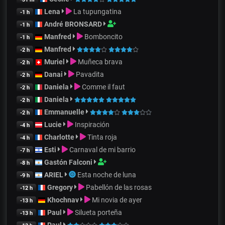
Lena
La tupungatina
-1 h
André BRONSARD
-1 h
Manfred
Bomboncito
-1 h
Manfred
-2 h
Muriel
Muñeca brava
-2 h
Danai
Pavadita
-2 h
Daniela
Comme il faut
-2 h
Daniela
-2 h
Emmanuelle
-2 h
Lucie
Inspiración
-4 h
Charlotte
Tinta roja
-4 h
Esti
Carnaval de mi barrio
-7 h
Gastón Falconi
-8 h
ARIEL
Esta noche de luna
-9 h
Gregory
Pabellón de las rosas
-12 h
Khochnav
Mi novia de ayer
-13 h
Paul
Silueta porteña
-13 h
Paul