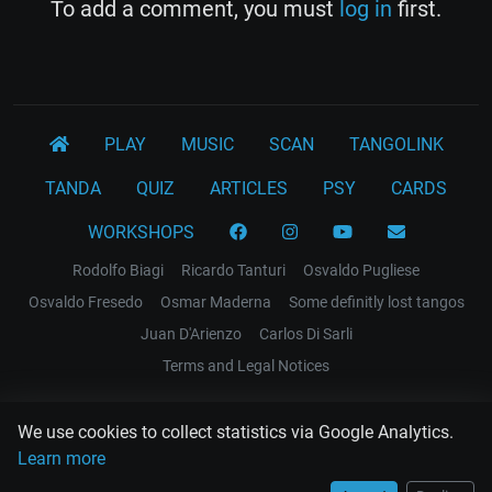
To add a comment, you must
log in
first.
PLAY
MUSIC
SCAN
TANGOLINK
TANDA
QUIZ
ARTICLES
PSY
CARDS
WORKSHOPS
Rodolfo Biagi
Ricardo Tanturi
Osvaldo Pugliese
Osvaldo Fresedo
Osmar Maderna
Some definitly lost tangos
Juan D'Arienzo
Carlos Di Sarli
Terms and Legal Notices
EL RECODO TANGO
We use cookies to collect statistics via Google Analytics.
Design Web: Gregory DIAZ
Learn more