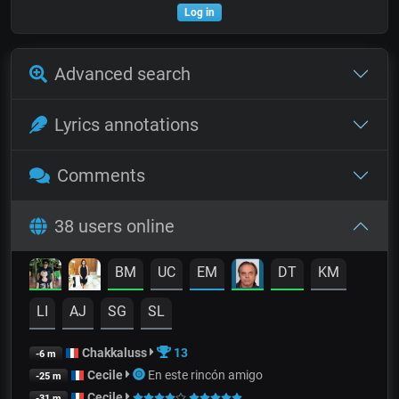
Log in
Advanced search
Lyrics annotations
Comments
38 users online
BM
UC
EM
DT
KM
LI
AJ
SG
SL
Chakkaluss
13
-6 m
Cecile
En este rincón amigo
-25 m
Cecile
-31 m