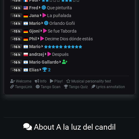
-13 h
Fred
Que pinturita
-14 h
Jana
La puñalada
-14 h
Mario
Orlando Goñi
-14 h
Gjoni
Se fue Taborda
-15 h
Phil
Decime Dios dónde estás
-15 h
Mario
-16 h
andrzej
Después
-16 h
Mario Gallardo
-16 h
Elías
2
-16 h
Welcome
Info
Play!
Musical personality test
TangoLink
Tango Scan
Tango Quiz
Lyrics annotation
About A la luz del candil