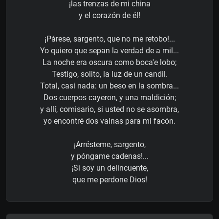
¡las trenzas de mi china
y el corazón de él!
¡Párese, sargento, que no me retobo!...
Yo quiero que sepan la verdad de a mil...
La noche era oscura como boca'e lobo;
Testigo, solito, la luz de un candil.
Total, casi nada: un beso en la sombra...
Dos cuerpos cayeron, y una maldición;
y allí, comisario, si usted no se asombra,
yo encontré dos vainas para mi facón.
¡Arrésteme, sargento,
y póngame cadenas!...
¡Si soy un delincuente,
que me perdone Dios!