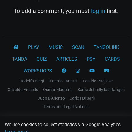
To add a comment, you must
log in
first.
PLAY
MUSIC
SCAN
TANGOLINK
TANDA
QUIZ
ARTICLES
PSY
CARDS
WORKSHOPS
Rodolfo Biagi
Ricardo Tanturi
Osvaldo Pugliese
Osvaldo Fresedo
Osmar Maderna
Some definitly lost tangos
Juan D'Arienzo
Carlos Di Sarli
Terms and Legal Notices
EL RECODO TANGO
We use cookies to collect statistics via Google Analytics.
Design Web: Gregory DIAZ
Learn more