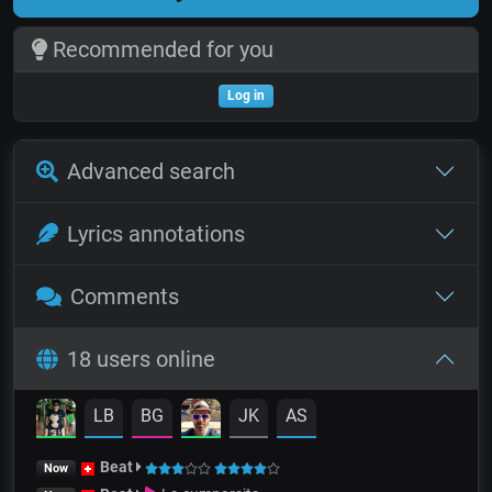
Recommended for you
Log in
Advanced search
Lyrics annotations
Comments
18 users online
LB
BG
JK
AS
Beat
Now