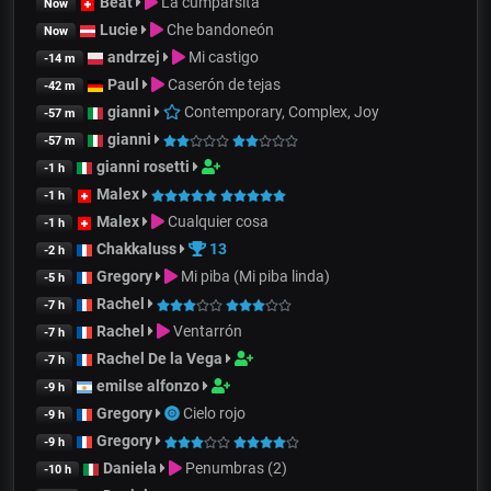
Beat
La cumparsita
Now
Lucie
Che bandoneón
Now
andrzej
Mi castigo
-14 m
Paul
Caserón de tejas
-42 m
gianni
Contemporary, Complex, Joy
-57 m
gianni
-57 m
gianni rosetti
-1 h
Malex
-1 h
Malex
Cualquier cosa
-1 h
Chakkaluss
13
-2 h
Gregory
Mi piba (Mi piba linda)
-5 h
Rachel
-7 h
Rachel
Ventarrón
-7 h
Rachel De la Vega
-7 h
emilse alfonzo
-9 h
Gregory
Cielo rojo
-9 h
Gregory
-9 h
Daniela
Penumbras (2)
-10 h