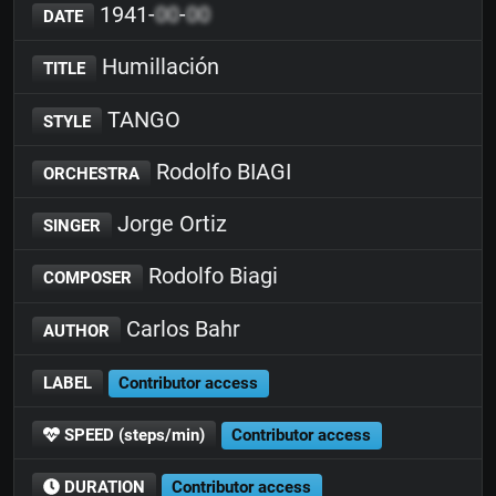
1941-
00
-
00
DATE
Humillación
TITLE
TANGO
STYLE
Rodolfo BIAGI
ORCHESTRA
Jorge Ortiz
SINGER
Rodolfo Biagi
COMPOSER
Carlos Bahr
AUTHOR
LABEL
Contributor access
SPEED (steps/min)
Contributor access
DURATION
Contributor access