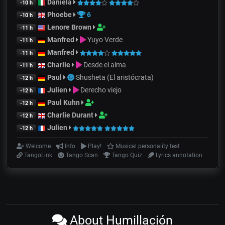
Daniela
-10 h
Phoebe
6
-10 h
Lenore Brown
-11 h
Manfred
Yuyo Verde
-11 h
Manfred
-11 h
Charlie
Desde el alma
-11 h
Paul
Shusheta (El aristócrata)
-12 h
Julien
Derecho viejo
-12 h
Paul Kuhn
-12 h
Charlie Durant
-12 h
Julien
-12 h
Welcome
Info
Play!
Musical personality test
TangoLink
Tango Scan
Tango Quiz
Lyrics annotation
About Humillación