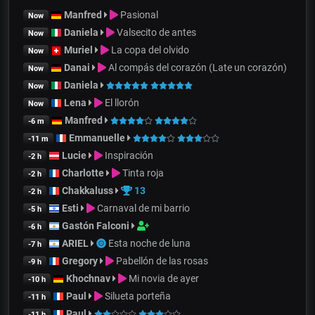
Manfred
Pasional
Now
Daniela
Valsecito de antes
Now
Muriel
La copa del olvido
Now
Danai
Al compás del corazón (Late un corazón)
Now
Daniela
Now
Lena
El llorón
Now
Manfred
-6 m
Emmanuelle
-11 m
Lucie
Inspiración
-2 h
Charlotte
Tinta roja
-2 h
Chakkaluss
13
-2 h
Esti
Carnaval de mi barrio
-5 h
Gastón Falconi
-6 h
ARIEL
Esta noche de luna
-7 h
Gregory
Pabellón de las rosas
-9 h
Khochnav
Mi novia de ayer
-10 h
Paul
Silueta porteña
-11 h
Paul
-11 h