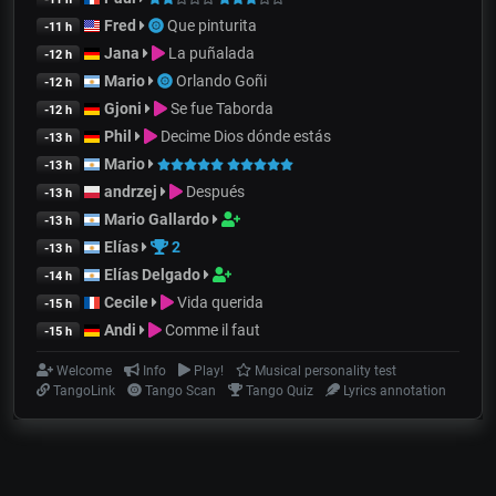
Fred
Que pinturita
-11 h
Jana
La puñalada
-12 h
Mario
Orlando Goñi
-12 h
Gjoni
Se fue Taborda
-12 h
Phil
Decime Dios dónde estás
-13 h
Mario
-13 h
andrzej
Después
-13 h
Mario Gallardo
-13 h
Elías
2
-13 h
Elías Delgado
-14 h
Cecile
Vida querida
-15 h
Andi
Comme il faut
-15 h
Welcome
Info
Play!
Musical personality test
TangoLink
Tango Scan
Tango Quiz
Lyrics annotation