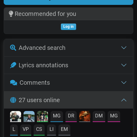
Recommended for you
Log in
Advanced search
Lyrics annotations
Comments
27 users online
MG
DR
DM
MG
L
VP
CS
LI
EM