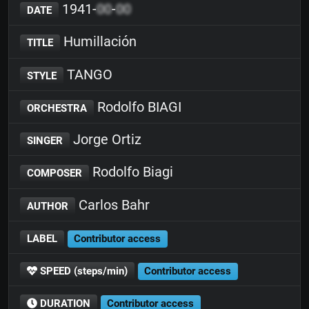
1941-
00
-
00
DATE
Humillación
TITLE
TANGO
STYLE
Rodolfo BIAGI
ORCHESTRA
Jorge Ortiz
SINGER
Rodolfo Biagi
COMPOSER
Carlos Bahr
AUTHOR
LABEL
Contributor access
SPEED (steps/min)
Contributor access
DURATION
Contributor access