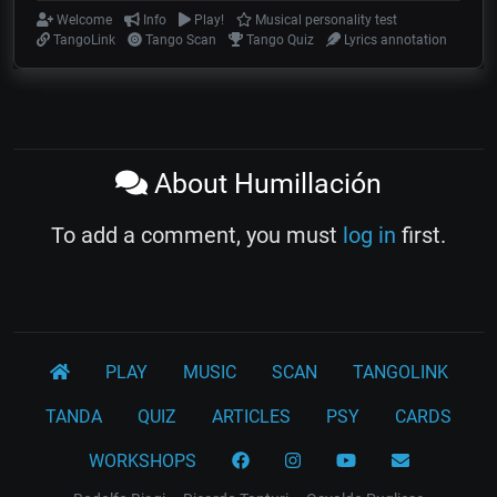
Welcome
Info
Play!
Musical personality test
TangoLink
Tango Scan
Tango Quiz
Lyrics annotation
About Humillación
To add a comment, you must
log in
first.
PLAY
MUSIC
SCAN
TANGOLINK
TANDA
QUIZ
ARTICLES
PSY
CARDS
WORKSHOPS