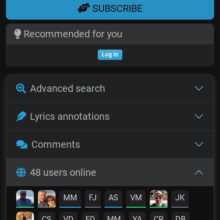
SUBSCRIBE
Recommended for you
Log in
Advanced search
Lyrics annotations
Comments
48 users online
MM
FJ
AS
VM
JK
CS
VD
ED
MM
YA
CR
DB