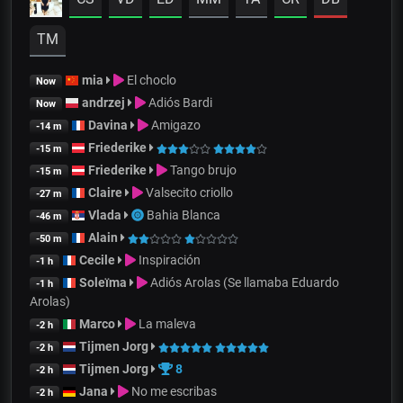
TM
mia
El choclo
Now
andrzej
Adiós Bardi
Now
Davina
Amigazo
-14 m
Friederike
-15 m
Friederike
Tango brujo
-15 m
Claire
Valsecito criollo
-27 m
Vlada
Bahia Blanca
-46 m
Alain
-50 m
Cecile
Inspiración
-1 h
Soleïma
Adiós Arolas (Se llamaba Eduardo
-1 h
Arolas)
Marco
La maleva
-2 h
Tijmen Jorg
-2 h
Tijmen Jorg
8
-2 h
Jana
No me escribas
-2 h