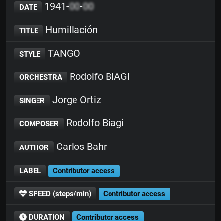
1941-
00
-
00
DATE
Humillación
TITLE
TANGO
STYLE
Rodolfo BIAGI
ORCHESTRA
Jorge Ortiz
SINGER
Rodolfo Biagi
COMPOSER
Carlos Bahr
AUTHOR
LABEL
Contributor access
SPEED (steps/min)
Contributor access
DURATION
Contributor access