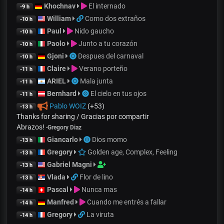
Khochnav
El internado
-9 h
William
Como dos extraños
-10 h
Paul
Nido gaucho
-10 h
Paolo
Junto a tu corazón
-10 h
Gjoni
Despues del carnaval
-10 h
Claire
Verano porteño
-11 h
ARIEL
Mala junta
-11 h
Bernhard
El cielo en tus ojos
-11 h
Pablo WOIZ
(+53)
-13 h
Thanks for sharing / Gracias por compartir
Abrazos!
-
Gregory Diaz
Giancarlo
Dios momo
-13 h
Gregory
Golden age, Complex, Feeling
-13 h
Gabriel Magni
-13 h
Vlada
Flor de lino
-13 h
Pascal
Nunca mas
-14 h
Manfred
Cuando me entrés a fallar
-14 h
Gregory
La viruta
-14 h