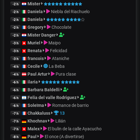
Mister
-2 h
Daniela
Niebla del Riachuelo
-2 h
Daniela
-2 h
Gregory
Chocolate
-2 h
Mister Danger
-2 h
Muriel
Maipo
-3 h
Renata
Felicidad
-3 h
francois
Ataniche
-3 h
Cecile
La Beba
-4 h
Paul Artur
Pura clase
-4 h
ilaria
-6 h
Barbara Baldelli
-6 h
Felia del valle Rodriguez
-6 h
Soleïma
Romance de barrio
-6 h
Chakkaluss
13
-7 h
Khochnav
Lilián
-7 h
Malex
El bulin de la calle Ayacucho
-7 h
Paul
El once (A divertirse)
-8 h