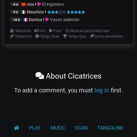
mia
El ingeniero
-9 h
Maurizio
-9 h
Davina
Vayan saliendo
-10 h
Welcome
Info
Play!
Musical personality test
TangoLink
Tango Scan
Tango Quiz
Lyrics annotation
About Cicatrices
To add a comment, you must
log in
first.
PLAY
MUSIC
SCAN
TANGOLINK