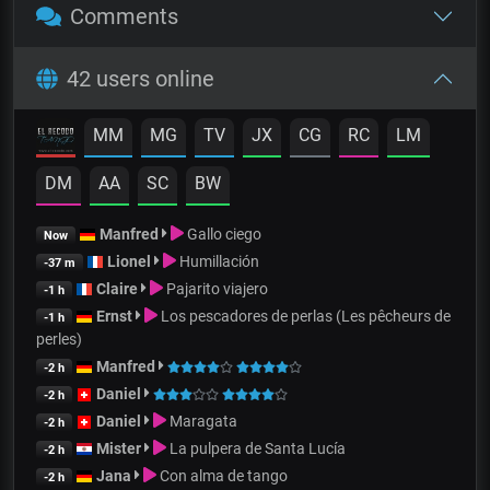
Comments
42 users online
MM
MG
TV
JX
CG
RC
LM
DM
AA
SC
BW
Manfred
Gallo ciego
Now
Lionel
Humillación
-37 m
Claire
Pajarito viajero
-1 h
Ernst
Los pescadores de perlas (Les pêcheurs de
-1 h
perles)
Manfred
-2 h
Daniel
-2 h
Daniel
Maragata
-2 h
Mister
La pulpera de Santa Lucía
-2 h
Jana
Con alma de tango
-2 h