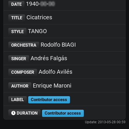
1940-
00
-
00
DATE
Cicatrices
TITLE
TANGO
STYLE
Rodolfo BIAGI
ORCHESTRA
Andrés Falgás
SINGER
Adolfo Avilés
COMPOSER
Enrique Maroni
AUTHOR
LABEL
Contributor access
DURATION
Contributor access
Update: 2013-05-28 00:59