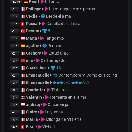
Paul
El torito
-57 m
Philippe
La milonga de mis perros
-1 h
Cecile
Desde el alma
-1 h
Pascal
Caballo de calesita
-1 h
Devrim
5
-1 h
Marta
Tango mio
-1 h
agathe
Pequeña
-1 h
Gregory
Estudiante
-2 h
mia
Cartón ligador
-2 h
Chakkaluss
13
-2 h
Emmanuelle
Contemporary, Complex, Feeling
-2 h
Emmanuelle
-2 h
Charlotte
Tinta roja
-3 h
Valentin
Tormenta en el alma
-3 h
andrzej
Casas viejas
-4 h
Claire
La yumba
-4 h
Mariia
Milonga de mi tierra
-4 h
Beat
Viviani
-6 h