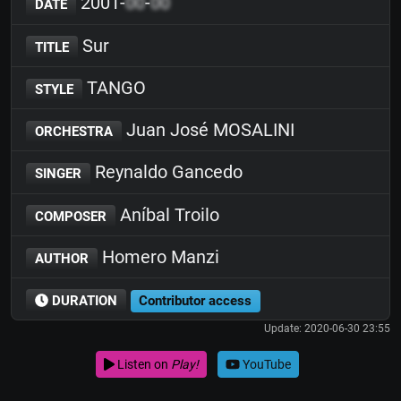
2001-
00
-
00
DATE
Sur
TITLE
TANGO
STYLE
Juan José MOSALINI
ORCHESTRA
Reynaldo Gancedo
SINGER
Aníbal Troilo
COMPOSER
Homero Manzi
AUTHOR
DURATION
Contributor access
Update: 2020-06-30 23:55
Listen on
Play!
YouTube