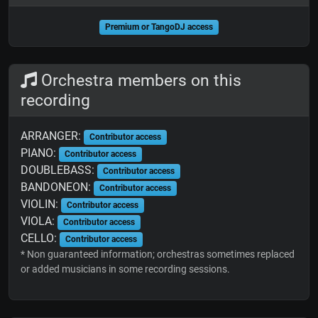
Premium or TangoDJ access
Orchestra members on this
recording
ARRANGER:
Contributor access
PIANO:
Contributor access
DOUBLEBASS:
Contributor access
BANDONEON:
Contributor access
VIOLIN:
Contributor access
VIOLA:
Contributor access
CELLO:
Contributor access
* Non guaranteed information; orchestras sometimes replaced
or added musicians in some recording sessions.