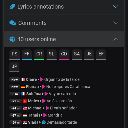
Lyrics annotations
Comments
40 users online
PS
FF
CR
SL
CD
SA
JE
EF
JP
Claire
Organito de la tarde
Now
Florian
No te apures Carablanca
Now
Soleïma
Vayan saliendo
-8 m
Malex
Adiós corazón
-21 m
Michael
El vals soñador
-24 m
Tamás
Mandria
-27 m
Vlada
Demasiado tarde
-29 m