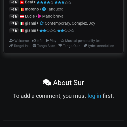
Beat
-6 h
moreno
Tanguera
-6 h
Lucie
Mano brava
-6 h
gianni
Contemporary, Complex, Joy
-7 h
gianni
-7 h
Welcome
Info
Play!
Musical personality test
TangoLink
Tango Scan
Tango Quiz
Lyrics annotation
About Sur
To add a comment, you must
log in
first.