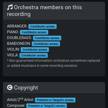
Orchestra members on this
recording
ARRANGER:
Contributor access
PIANO:
Contributor access
DOUBLEBASS:
Contributor access
BANDONEON:
Contributor access
VIOLIN:
Contributor access
VIOLA:
Contributor access
* Non guaranteed information; orchestras sometimes replaced
or added musicians in some recording sessions.
Copyright
nd
Artist/2
Artist:
Premium or TangoDJ access
Composer:
Premium or TangoDJ access