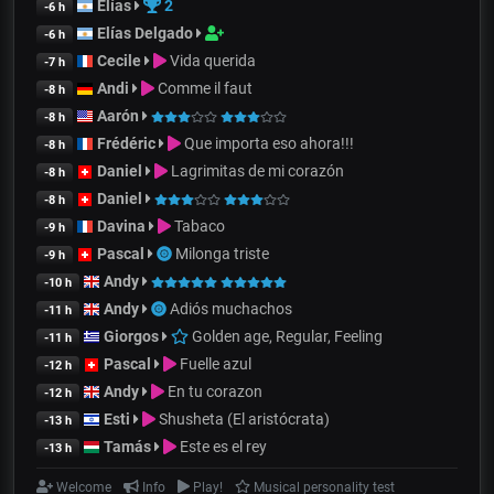
Elías
2
-6 h
Elías Delgado
-6 h
Cecile
Vida querida
-7 h
Andi
Comme il faut
-8 h
Aarón
-8 h
Frédéric
Que importa eso ahora!!!
-8 h
Daniel
Lagrimitas de mi corazón
-8 h
Daniel
-8 h
Davina
Tabaco
-9 h
Pascal
Milonga triste
-9 h
Andy
-10 h
Andy
Adiós muchachos
-11 h
Giorgos
Golden age, Regular, Feeling
-11 h
Pascal
Fuelle azul
-12 h
Andy
En tu corazon
-12 h
Esti
Shusheta (El aristócrata)
-13 h
Tamás
Este es el rey
-13 h
Welcome
Info
Play!
Musical personality test