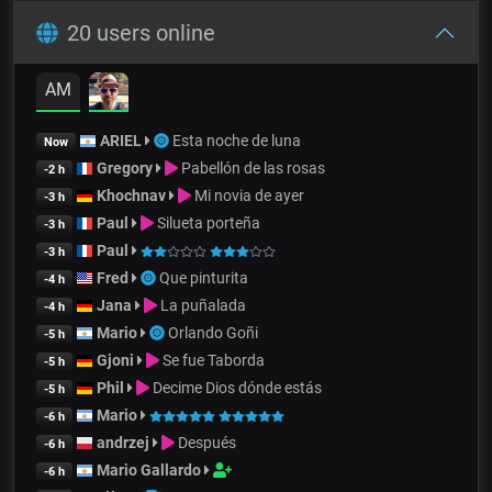
20 users online
AM
ARIEL
Esta noche de luna
Now
Gregory
Pabellón de las rosas
-2 h
Khochnav
Mi novia de ayer
-3 h
Paul
Silueta porteña
-3 h
Paul
-3 h
Fred
Que pinturita
-4 h
Jana
La puñalada
-4 h
Mario
Orlando Goñi
-5 h
Gjoni
Se fue Taborda
-5 h
Phil
Decime Dios dónde estás
-5 h
Mario
-6 h
andrzej
Después
-6 h
Mario Gallardo
-6 h