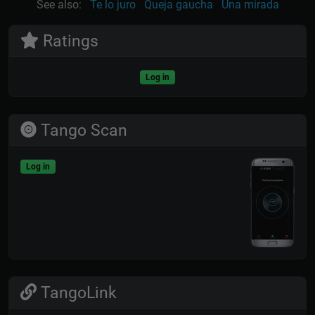
See also:
Te lo juro
Queja gaucha
Una mirada
Ratings
Log in
Tango Scan
Log in
TangoLink