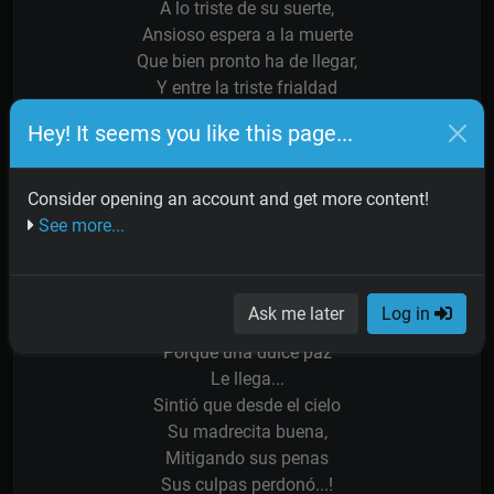
A lo triste de su suerte,
Ansioso espera a la muerte
Que bien pronto ha de llegar,
Y entre la triste frialdad
Que lenta invade el corazón,
Hey! It seems you like this page...
Sintió la cruda sensación
De su maldad...
Consider opening an account and get more content!
Entre sombras
See more...
Se le oye respirar
Sufriente,
Al que antes de morir
Ask me later
Log in
Sonríe
Porque una dulce paz
Le llega...
Sintió que desde el cielo
Su madrecita buena,
Mitigando sus penas
Sus culpas perdonó...!