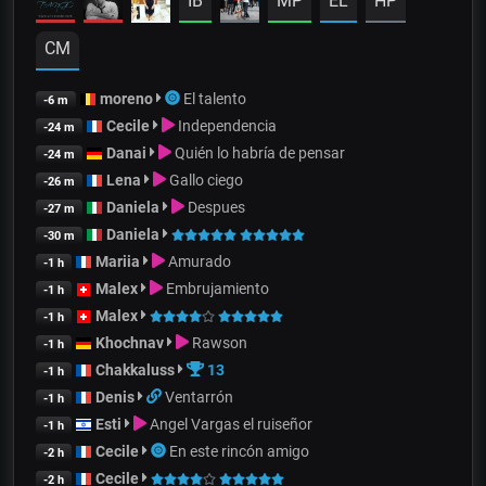
IB
MP
EL
HP
CM
moreno
El talento
-6 m
Cecile
Independencia
-24 m
Danai
Quién lo habría de pensar
-24 m
Lena
Gallo ciego
-26 m
Daniela
Despues
-27 m
Daniela
-30 m
Mariia
Amurado
-1 h
Malex
Embrujamiento
-1 h
Malex
-1 h
Khochnav
Rawson
-1 h
Chakkaluss
13
-1 h
Denis
Ventarrón
-1 h
Esti
Angel Vargas el ruiseñor
-1 h
Cecile
En este rincón amigo
-2 h
Cecile
-2 h