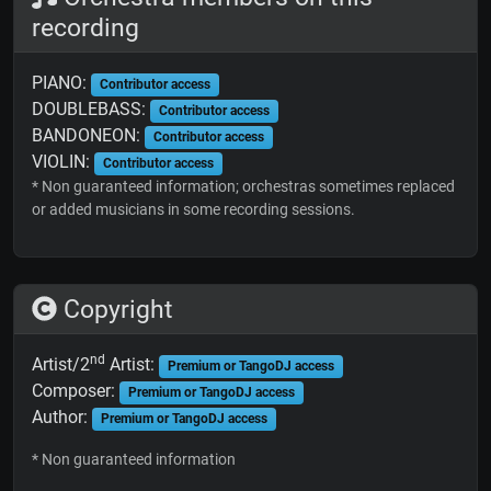
recording
PIANO:
Contributor access
DOUBLEBASS:
Contributor access
BANDONEON:
Contributor access
VIOLIN:
Contributor access
* Non guaranteed information; orchestras sometimes replaced
or added musicians in some recording sessions.
Copyright
nd
Artist/2
Artist:
Premium or TangoDJ access
Composer:
Premium or TangoDJ access
Author:
Premium or TangoDJ access
* Non guaranteed information