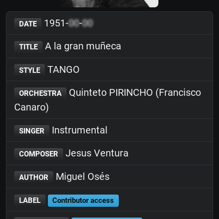
1951-
00
-
00
DATE
A la gran muñeca
TITLE
TANGO
STYLE
Quinteto PIRINCHO (Francisco
ORCHESTRA
Canaro)
Instrumental
SINGER
Jesus Ventura
COMPOSER
Miguel Osés
AUTHOR
LABEL
Contributor access