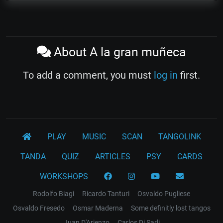
About A la gran muñeca
To add a comment, you must
log in
first.
PLAY
MUSIC
SCAN
TANGOLINK
TANDA
QUIZ
ARTICLES
PSY
CARDS
WORKSHOPS
Rodolfo Biagi
Ricardo Tanturi
Osvaldo Pugliese
Osvaldo Fresedo
Osmar Maderna
Some definitly lost tangos
Juan D'Arienzo
Carlos Di Sarli