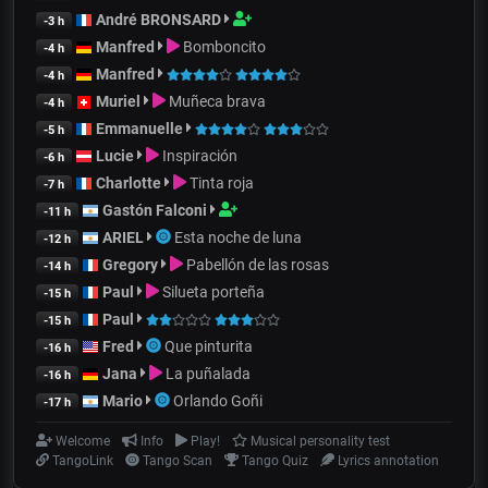
André BRONSARD
-3 h
Manfred
Bomboncito
-4 h
Manfred
-4 h
Muriel
Muñeca brava
-4 h
Emmanuelle
-5 h
Lucie
Inspiración
-6 h
Charlotte
Tinta roja
-7 h
Gastón Falconi
-11 h
ARIEL
Esta noche de luna
-12 h
Gregory
Pabellón de las rosas
-14 h
Paul
Silueta porteña
-15 h
Paul
-15 h
Fred
Que pinturita
-16 h
Jana
La puñalada
-16 h
Mario
Orlando Goñi
-17 h
Welcome
Info
Play!
Musical personality test
TangoLink
Tango Scan
Tango Quiz
Lyrics annotation