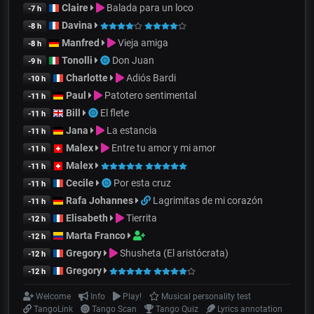
Claire
Balada para un loco
-7 h
Davina
-8 h
Manfred
Vieja amiga
-8 h
Tonolli
Don Juan
-9 h
Charlotte
Adiós Bardi
-10 h
Paul
Patotero sentimental
-11 h
Bill
El flete
-11 h
Jana
La estancia
-11 h
Malex
Entre tu amor y mi amor
-11 h
Malex
-11 h
Cecile
Por esta cruz
-11 h
Rafa Johannes
Lagrimitas de mi corazón
-11 h
Elisabeth
Tierrita
-12 h
Marta Franco
-12 h
Gregory
Shusheta (El aristócrata)
-12 h
Gregory
-12 h
Welcome
Info
Play!
Musical personality test
TangoLink
Tango Scan
Tango Quiz
Lyrics annotation