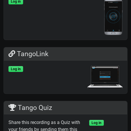
Log in
TangoLink
Log in
Tango Quiz
Share this recording as a Quiz with
Log in
your friends by sending them this