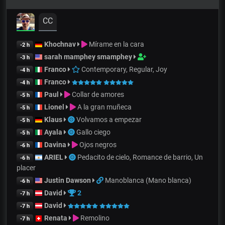
CC
Khochnav
Mírame en la cara
-2 h
sarah mamphey smamphey
-3 h
Franco
Contemporary, Regular, Joy
-4 h
Franco
-4 h
Paul
Collar de amores
-5 h
Lionel
A la gran muñeca
-5 h
Klaus
Volvamos a empezar
-5 h
Ayala
Gallo ciego
-5 h
Davina
Ojos negros
-6 h
ARIEL
Pedacito de cielo, Romance de barrio, Un
-6 h
placer
Justin Dawson
Manoblanca (Mano blanca)
-6 h
David
2
-7 h
David
-7 h
Renata
Remolino
-7 h