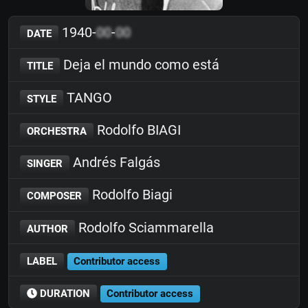
1940-
00
-
00
DATE
Deja el mundo como está
TITLE
TANGO
STYLE
Rodolfo BIAGI
ORCHESTRA
Andrés Falgás
SINGER
Rodolfo Biagi
COMPOSER
Rodolfo Sciammarella
AUTHOR
LABEL
Contributor access
DURATION
Contributor access