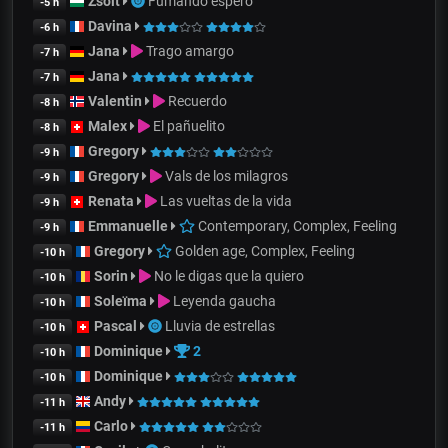
Zsolt
Fumando espero
-5 h
Davina
-6 h
Jana
Trago amargo
-7 h
Jana
-7 h
Valentin
Recuerdo
-8 h
Malex
El pañuelito
-8 h
Gregory
-9 h
Gregory
Vals de los milagros
-9 h
Renata
Las vueltas de la vida
-9 h
Emmanuelle
Contemporary, Complex, Feeling
-9 h
Gregory
Golden age, Complex, Feeling
-10 h
Sorin
No le digas que la quiero
-10 h
Soleïma
Leyenda gaucha
-10 h
Pascal
Lluvia de estrellas
-10 h
Dominique
2
-10 h
Dominique
-10 h
Andy
-11 h
Carlo
-11 h