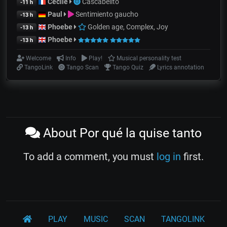
Cecile
Cascabelito
-11 h
Paul
Sentimiento gaucho
-13 h
Phoebe
Golden age, Complex, Joy
-13 h
Phoebe
-13 h
Welcome
Info
Play!
Musical personality test
TangoLink
Tango Scan
Tango Quiz
Lyrics annotation
About Por qué la quise tanto
To add a comment, you must
log in
first.
PLAY
MUSIC
SCAN
TANGOLINK