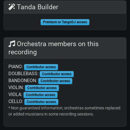
Tanda Builder
Premium or TangoDJ access
Orchestra members on this
recording
PIANO:
Contributor access
DOUBLEBASS:
Contributor access
BANDONEON:
Contributor access
VIOLIN:
Contributor access
VIOLA:
Contributor access
CELLO:
Contributor access
* Non guaranteed information; orchestras sometimes replaced
or added musicians in some recording sessions.