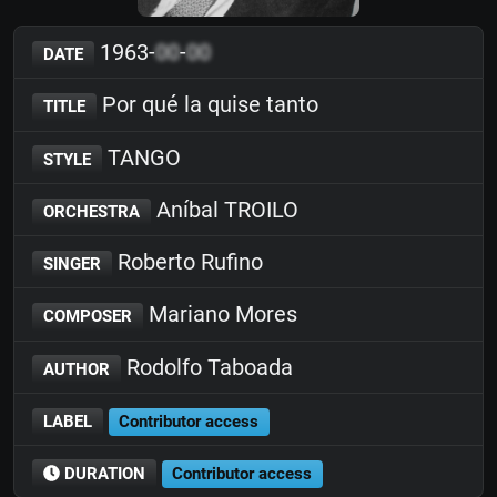
1963-
00
-
00
DATE
Por qué la quise tanto
TITLE
TANGO
STYLE
Aníbal TROILO
ORCHESTRA
Roberto Rufino
SINGER
Mariano Mores
COMPOSER
Rodolfo Taboada
AUTHOR
LABEL
Contributor access
DURATION
Contributor access