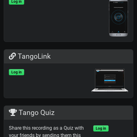
Log in
TangoLink
Log in
Tango Quiz
Share this recording as a Quiz with
Log in
your friends by sending them this