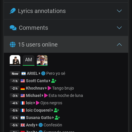
Lyrics annotations
Comments
15 users online
AM
ARIEL
Pero yo sé
Now
Scott Cantu
-1 h
Khochnav
Tango brujo
-2 h
Michael
Esta noche de luna
-3 h
loic
Ojos negros
-4 h
loic Coquerel
-5 h
Susana Gatto
-5 h
Andy
Confesión
-5 h