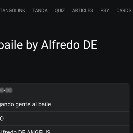
TANGOLINK
TANDA
QUIZ
ARTICLES
PSY
CARDS
baile by Alfredo DE
00
-
00
gando gente al baile
O
lfredo DE ANGELIS