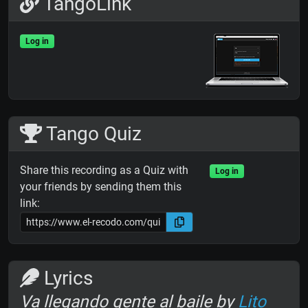
TangoLink
Log in
Tango Quiz
Share this recording as a Quiz with
Log in
your friends by sending them this
link:
Lyrics
Va llegando gente al baile by
Lito