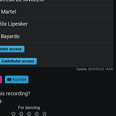
 Martel
lix Lipesker
 Bayardo
butor access
Contributor access
Update: 2019-05-22 14:05
YouTube
his recording?
For dancing