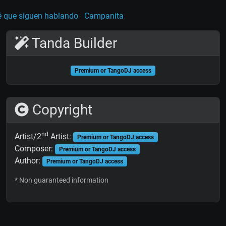
é que siguen hablando
Campanita
Tanda Builder
Premium or TangoDJ access
Copyright
nd
Artist/2
Artist:
Premium or TangoDJ access
Composer:
Premium or TangoDJ access
Author:
Premium or TangoDJ access
* Non guaranteed information