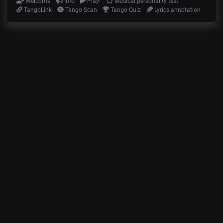
Welcome
Info
Play!
Musical personality test
TangoLink
Tango Scan
Tango Quiz
Lyrics annotation