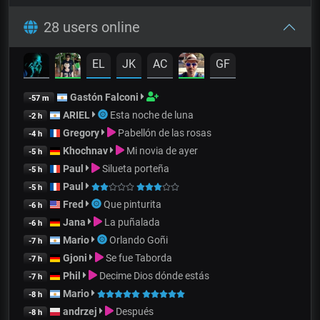
28 users online
EL
JK
AC
GF
Gastón Falconi
-57 m
ARIEL
Esta noche de luna
-2 h
Gregory
Pabellón de las rosas
-4 h
Khochnav
Mi novia de ayer
-5 h
Paul
Silueta porteña
-5 h
Paul
-5 h
Fred
Que pinturita
-6 h
Jana
La puñalada
-6 h
Mario
Orlando Goñi
-7 h
Gjoni
Se fue Taborda
-7 h
Phil
Decime Dios dónde estás
-7 h
Mario
-8 h
andrzej
Después
-8 h