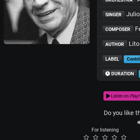
Julio
SINGER
Fé
COMPOSER
Lito
AUTHOR
LABEL
Contri
DURATION
Listen on
Play!
Do you like t
For listening