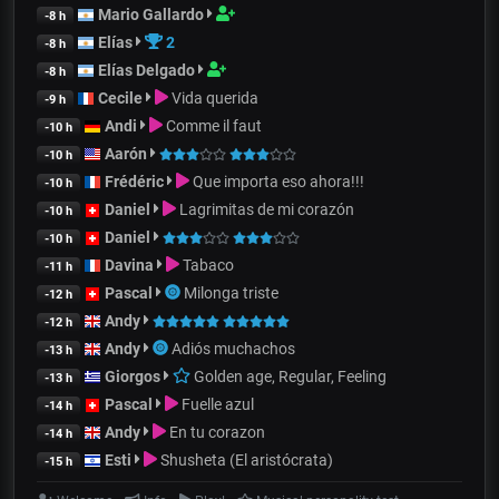
Mario Gallardo
-8 h
Elías
2
-8 h
Elías Delgado
-8 h
Cecile
Vida querida
-9 h
Andi
Comme il faut
-10 h
Aarón
-10 h
Frédéric
Que importa eso ahora!!!
-10 h
Daniel
Lagrimitas de mi corazón
-10 h
Daniel
-10 h
Davina
Tabaco
-11 h
Pascal
Milonga triste
-12 h
Andy
-12 h
Andy
Adiós muchachos
-13 h
Giorgos
Golden age, Regular, Feeling
-13 h
Pascal
Fuelle azul
-14 h
Andy
En tu corazon
-14 h
Esti
Shusheta (El aristócrata)
-15 h