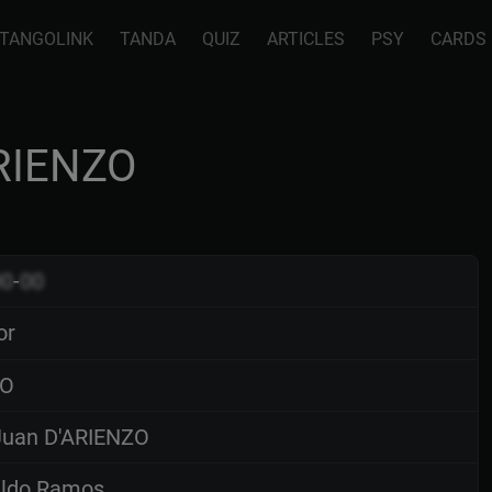
TANGOLINK
TANDA
QUIZ
ARTICLES
PSY
CARDS
ARIENZO
00
-
00
or
O
uan D'ARIENZO
ldo Ramos