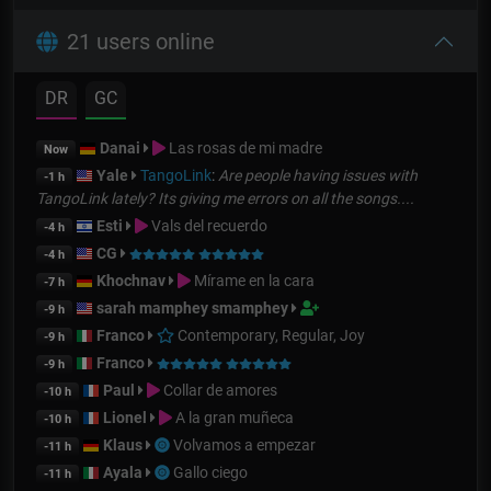
21 users online
DR
GC
Danai
Las rosas de mi madre
Now
Yale
TangoLink
:
Are people having issues with
-1 h
TangoLink lately? Its giving me errors on all the songs....
Esti
Vals del recuerdo
-4 h
CG
-4 h
Khochnav
Mírame en la cara
-7 h
sarah mamphey smamphey
-9 h
Franco
Contemporary, Regular, Joy
-9 h
Franco
-9 h
Paul
Collar de amores
-10 h
Lionel
A la gran muñeca
-10 h
Klaus
Volvamos a empezar
-11 h
Ayala
Gallo ciego
-11 h