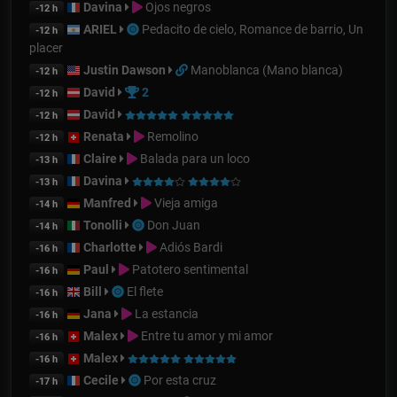
Davina
Ojos negros
-12 h
ARIEL
Pedacito de cielo, Romance de barrio, Un
-12 h
placer
Justin Dawson
Manoblanca (Mano blanca)
-12 h
David
2
-12 h
David
-12 h
Renata
Remolino
-12 h
Claire
Balada para un loco
-13 h
Davina
-13 h
Manfred
Vieja amiga
-14 h
Tonolli
Don Juan
-14 h
Charlotte
Adiós Bardi
-16 h
Paul
Patotero sentimental
-16 h
Bill
El flete
-16 h
Jana
La estancia
-16 h
Malex
Entre tu amor y mi amor
-16 h
Malex
-16 h
Cecile
Por esta cruz
-17 h