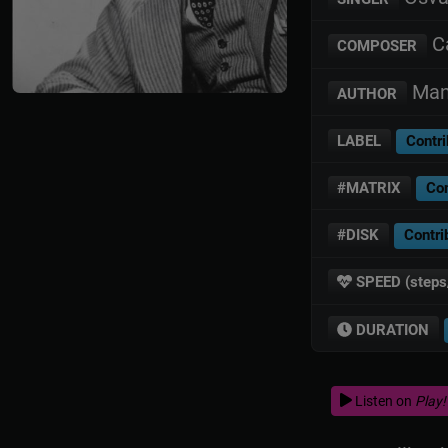
Ca
COMPOSER
Man
AUTHOR
LABEL
Contri
#MATRIX
Con
#DISK
Contri
SPEED (steps
DURATION
Listen on
Play!