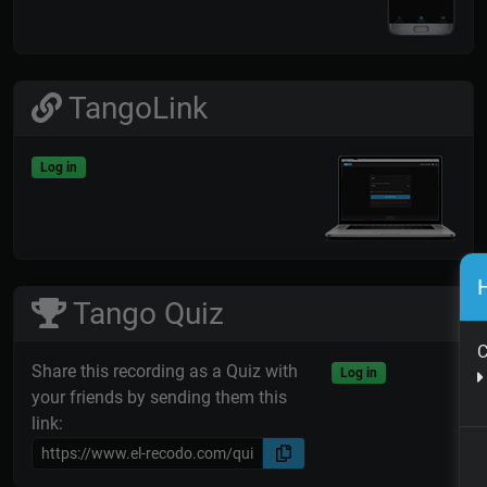
TangoLink
Log in
H
Tango Quiz
C
Share this recording as a Quiz with
Log in
your friends by sending them this
link: