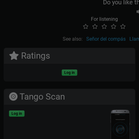
Do you like t
For listening
See also:
Señor del compás
Lla
Ratings
Log in
Tango Scan
Log in