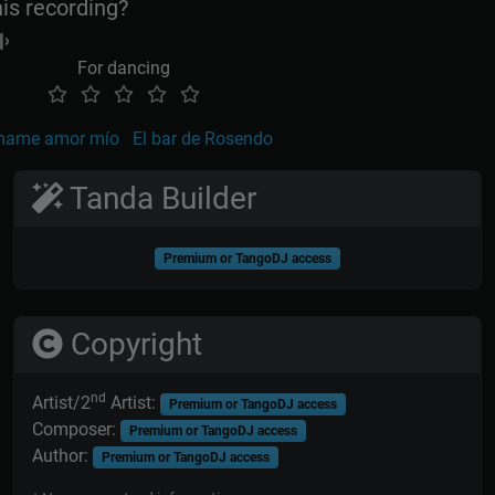
his recording?
For dancing
mame amor mío
El bar de Rosendo
Tanda Builder
Premium or TangoDJ access
Copyright
nd
Artist/2
Artist:
Premium or TangoDJ access
Composer:
Premium or TangoDJ access
Author:
Premium or TangoDJ access