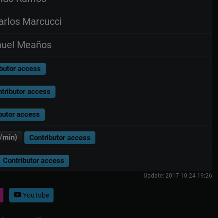
rlos Marcucci
uel Meaños
butor access
tributor access
butor access
/min)
Contributor access
Contributor access
Update: 2017-10-24 19:26
YouTube