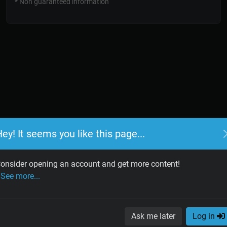
* Non guaranteed information
ey! It seems you like this page...
onsider opening an account and get more content!
See more...
Ask me later
Log in