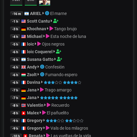
ARIEL
El marne
-16 m
Scott Cantu
-1 h
Khochnav
Tango brujo
-3 h
Michael
Esta noche de luna
-4 h
loic
Ojos negros
-5 h
loic Coquerel
-6 h
Susana Gatto
-6 h
Andy
Confesión
-6 h
Zsolt
Fumando espero
-6 h
Davina
-6 h
Jana
Trago amargo
-7 h
Jana
-7 h
Valentin
Recuerdo
-8 h
Malex
El pañuelito
-8 h
Gregory
-9 h
Gregory
Vals de los milagros
-9 h
Renata
Las vueltas de la vida
-10 h