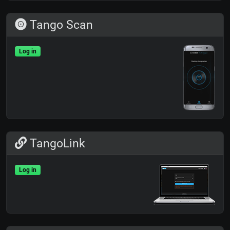
Tango Scan
Log in
TangoLink
Log in