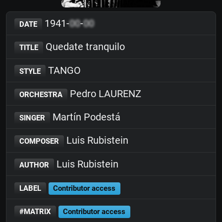
1941-
00
-
00
DATE
Quedate tranquilo
TITLE
TANGO
STYLE
Pedro LAURENZ
ORCHESTRA
Martín Podestá
SINGER
Luis Rubistein
COMPOSER
Luis Rubistein
AUTHOR
LABEL
Contributor access
#MATRIX
Contributor access