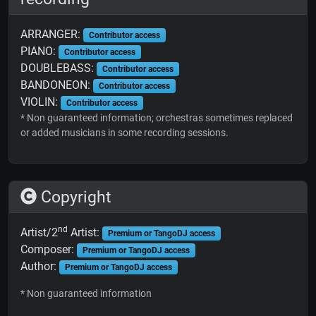
ARRANGER:
Contributor access
PIANO:
Contributor access
DOUBLEBASS:
Contributor access
BANDONEON:
Contributor access
VIOLIN:
Contributor access
* Non guaranteed information; orchestras sometimes replaced
or added musicians in some recording sessions.
Copyright
nd
Artist/2
Artist:
Premium or TangoDJ access
Composer:
Premium or TangoDJ access
Author:
Premium or TangoDJ access
* Non guaranteed information