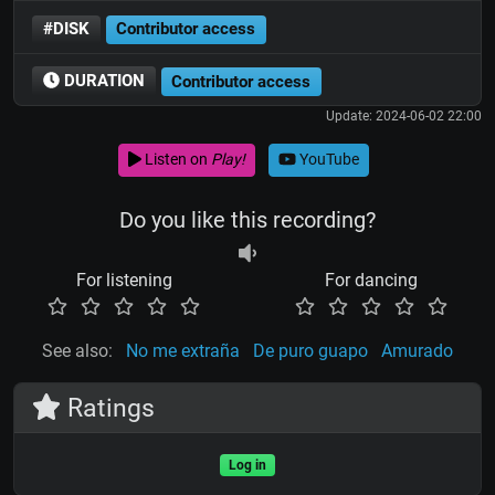
#DISK
Contributor access
DURATION
Contributor access
Update: 2024-06-02 22:00
Listen on
Play!
YouTube
Do you like this recording?
For listening
For dancing
See also:
No me extraña
De puro guapo
Amurado
Ratings
Log in