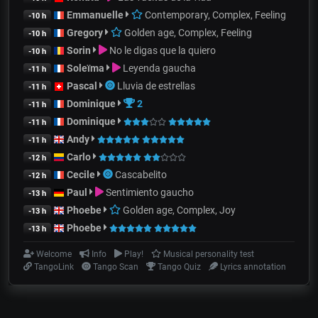
Emmanuelle
Contemporary, Complex, Feeling
-10 h
Gregory
Golden age, Complex, Feeling
-10 h
Sorin
No le digas que la quiero
-10 h
Soleïma
Leyenda gaucha
-11 h
Pascal
Lluvia de estrellas
-11 h
Dominique
2
-11 h
Dominique
-11 h
Andy
-11 h
Carlo
-12 h
Cecile
Cascabelito
-12 h
Paul
Sentimiento gaucho
-13 h
Phoebe
Golden age, Complex, Joy
-13 h
Phoebe
-13 h
Welcome
Info
Play!
Musical personality test
TangoLink
Tango Scan
Tango Quiz
Lyrics annotation