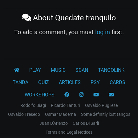
About Quedate tranquilo
To add a comment, you must
log in
first.
PLAY
MUSIC
SCAN
TANGOLINK
TANDA
QUIZ
ARTICLES
PSY
CARDS
WORKSHOPS
Rodolfo Biagi
Ricardo Tanturi
Osvaldo Pugliese
Osvaldo Fresedo
Osmar Maderna
Some definitly lost tangos
Juan D'Arienzo
Carlos Di Sarli
Terms and Legal Notices