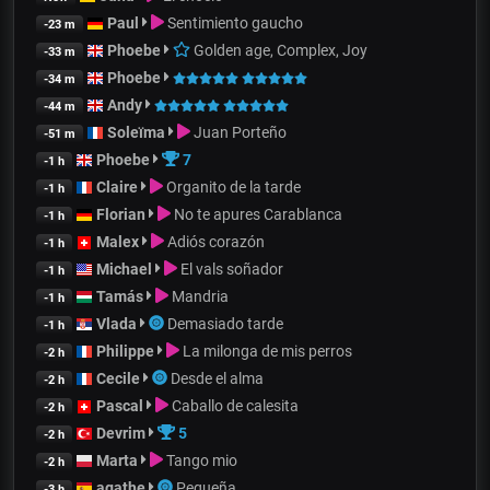
Paul
Sentimiento gaucho
-23 m
Phoebe
Golden age, Complex, Joy
-33 m
Phoebe
-34 m
Andy
-44 m
Soleïma
Juan Porteño
-51 m
Phoebe
7
-1 h
Claire
Organito de la tarde
-1 h
Florian
No te apures Carablanca
-1 h
Malex
Adiós corazón
-1 h
Michael
El vals soñador
-1 h
Tamás
Mandria
-1 h
Vlada
Demasiado tarde
-1 h
Philippe
La milonga de mis perros
-2 h
Cecile
Desde el alma
-2 h
Pascal
Caballo de calesita
-2 h
Devrim
5
-2 h
Marta
Tango mio
-2 h
agathe
Pequeña
-3 h