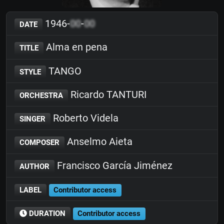
1946-
00
-
00
DATE
Alma en pena
TITLE
TANGO
STYLE
Ricardo TANTURI
ORCHESTRA
Roberto Videla
SINGER
Anselmo Aieta
COMPOSER
Francisco García Jiménez
AUTHOR
LABEL
Contributor access
DURATION
Contributor access