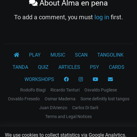
About Alma en pena
To add a comment, you must
log in
first.
PLAY
MUSIC
SCAN
TANGOLINK
TANDA
QUIZ
ARTICLES
PSY
CARDS
WORKSHOPS
Rodolfo Biagi
Ricardo Tanturi
Osvaldo Pugliese
Osvaldo Fresedo
Osmar Maderna
Some definitly lost tangos
Juan D'Arienzo
Carlos Di Sarli
Terms and Legal Notices
EL RECODO TANGO
We use cookies to collect statistics via Google Analytics.