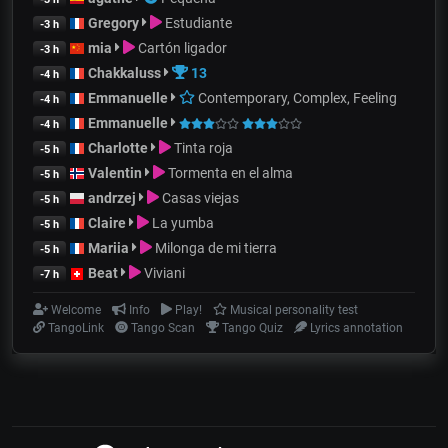
Gregory
Estudiante
-3 h
mia
Cartón ligador
-3 h
Chakkaluss
13
-4 h
Emmanuelle
Contemporary, Complex, Feeling
-4 h
Emmanuelle
-4 h
Charlotte
Tinta roja
-5 h
Valentin
Tormenta en el alma
-5 h
andrzej
Casas viejas
-5 h
Claire
La yumba
-5 h
Mariia
Milonga de mi tierra
-5 h
Beat
Viviani
-7 h
Welcome
Info
Play!
Musical personality test
TangoLink
Tango Scan
Tango Quiz
Lyrics annotation