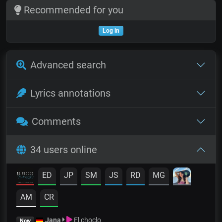
Recommended for you
Log in
Advanced search
Lyrics annotations
Comments
34 users online
ED
JP
SM
JS
RD
MG
AM
CR
Jana
El choclo
Now