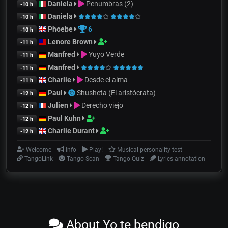
Daniela
Penumbras (2)
-10 h
Daniela
-10 h
Phoebe
6
-10 h
Lenore Brown
-11 h
Manfred
Yuyo Verde
-11 h
Manfred
-11 h
Charlie
Desde el alma
-11 h
Paul
Shusheta (El aristócrata)
-12 h
Julien
Derecho viejo
-12 h
Paul Kuhn
-12 h
Charlie Durant
-12 h
Welcome
Info
Play!
Musical personality test
TangoLink
Tango Scan
Tango Quiz
Lyrics annotation
About Yo te bendigo