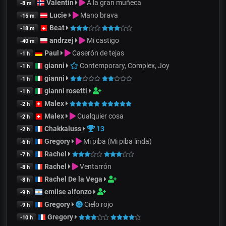
Valentin
A la gran muñeca
-8 m
Lucie
Mano brava
-15 m
Beat
-18 m
andrzej
Mi castigo
-40 m
Paul
Caserón de tejas
-1 h
gianni
Contemporary, Complex, Joy
-1 h
gianni
-1 h
gianni rosetti
-1 h
Malex
-2 h
Malex
Cualquier cosa
-2 h
Chakkaluss
13
-2 h
Gregory
Mi piba (Mi piba linda)
-6 h
Rachel
-7 h
Rachel
Ventarrón
-8 h
Rachel De la Vega
-8 h
emilse alfonzo
-9 h
Gregory
Cielo rojo
-9 h
Gregory
-10 h