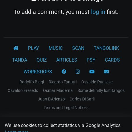
To add a comment, you must
log in
first.
PLAY
MUSIC
SCAN
TANGOLINK
TANDA
QUIZ
ARTICLES
PSY
CARDS
WORKSHOPS
Rodolfo Biagi
Ricardo Tanturi
Osvaldo Pugliese
Osvaldo Fresedo
Osmar Maderna
Some definitly lost tangos
Juan D'Arienzo
Carlos Di Sarli
Terms and Legal Notices
EL RECODO TANGO
We use cookies to collect statistics via Google Analytics.
Design Web: Gregory DIAZ