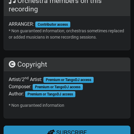
Orchestra members on this
recording
ARRANGER:
Contributor access
* Non guaranteed information; orchestras sometimes replaced
or added musicians in some recording sessions.
Copyright
nd
Artist/2
Artist:
Premium or TangoDJ access
Composer:
Premium or TangoDJ access
Author:
Premium or TangoDJ access
* Non guaranteed information
SUBSCRIBE