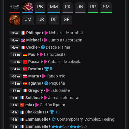
PB
MM
PK
JN
RR
SM
CM
UR
DE
GR
Philippe
Nobleza de arrabal
Now
Michael
Junto a tu corazón
Now
Cecile
Desde el alma
Now
Paul
La torcacita
-11 m
Pascal
Caballo de calesita
-33 m
Devrim
5
-34 m
Marta
Tango mio
-36 m
agathe
Pequeña
-43 m
Gregory
Estudiante
-57 m
Soleïma
Jamás retornarás
-1 h
mia
Cartón ligador
-1 h
Chakkaluss
13
-1 h
Emmanuelle
Contemporary, Complex, Feeling
-1 h
Emmanuelle
-1 h