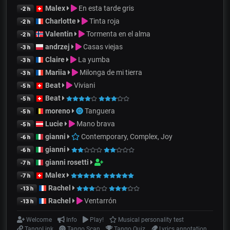
Malex
En esta tarde gris
-2 h
Charlotte
Tinta roja
-2 h
Valentin
Tormenta en el alma
-2 h
andrzej
Casas viejas
-3 h
Claire
La yumba
-3 h
Mariia
Milonga de mi tierra
-3 h
Beat
Viviani
-5 h
Beat
-5 h
moreno
Tanguera
-5 h
Lucie
Mano brava
-5 h
gianni
Contemporary, Complex, Joy
-6 h
gianni
-6 h
gianni rosetti
-7 h
Malex
-7 h
Rachel
-13 h
Rachel
Ventarrón
-13 h
Welcome
Info
Play!
Musical personality test
TangoLink
Tango Scan
Tango Quiz
Lyrics annotation