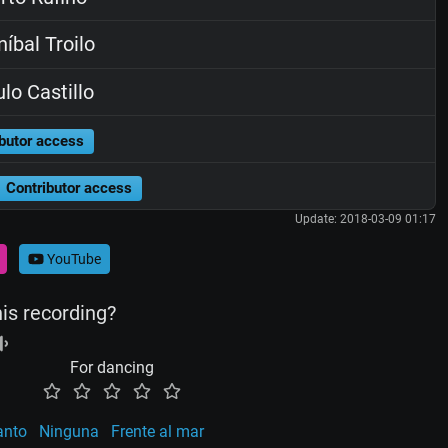
íbal Troilo
lo Castillo
butor access
Contributor access
Update: 2018-03-09 01:17
YouTube
his recording?
For dancing
anto
Ninguna
Frente al mar