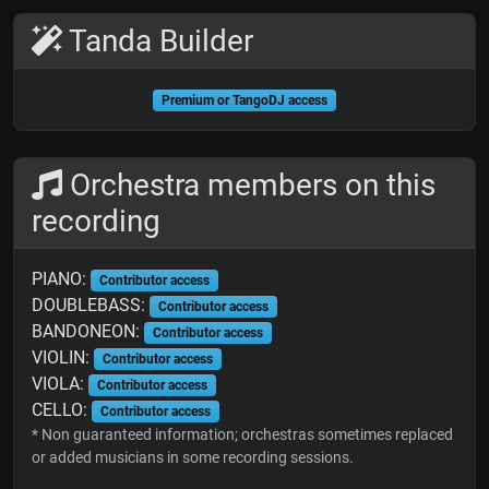
Tanda Builder
Premium or TangoDJ access
Orchestra members on this
recording
PIANO:
Contributor access
DOUBLEBASS:
Contributor access
BANDONEON:
Contributor access
VIOLIN:
Contributor access
VIOLA:
Contributor access
CELLO:
Contributor access
* Non guaranteed information; orchestras sometimes replaced
or added musicians in some recording sessions.