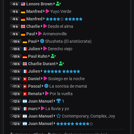
Lenore Brown
-9 h
Manfred
Yuyo Verde
-9 h
Manfred
-9 h
Charlie
Desde el alma
-9 h
Paul
Armenonville
-9 h
Paul
Shusheta (El aristócrata)
-10 h
Julien
Derecho viejo
-10 h
Paul Kuhn
-10 h
Charlie Durant
-10 h
Julien
-10 h
Daniel
Sosiego en la noche
-11 h
Pascal
La sonrisa de mamá
-11 h
Renata
Por la vuelta
-12 h
Juan Manuel
1
-12 h
marc
La lluvia y yo
-12 h
Juan Manuel
Contemporary, Complex, Joy
-12 h
Juan Manuel
-12 h