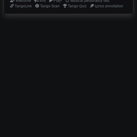
Welcome
Info
Play!
Musical personality test
TangoLink
Tango Scan
Tango Quiz
Lyrics annotation