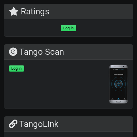
Ratings
Log in
Tango Scan
Log in
TangoLink