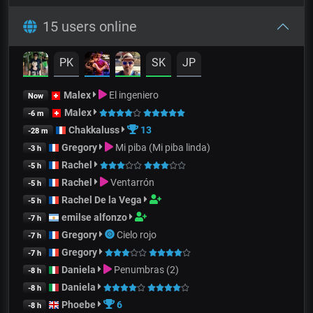
15 users online
PK
SK
JP
Malex
El ingeniero
Now
Malex
-6 m
Chakkaluss
13
-28 m
Gregory
Mi piba (Mi piba linda)
-3 h
Rachel
-5 h
Rachel
Ventarrón
-5 h
Rachel De la Vega
-5 h
emilse alfonzo
-7 h
Gregory
Cielo rojo
-7 h
Gregory
-7 h
Daniela
Penumbras (2)
-8 h
Daniela
-8 h
Phoebe
6
-8 h