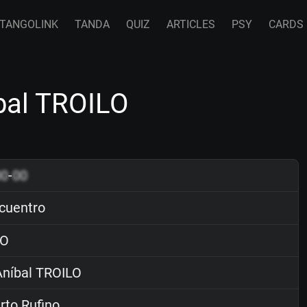
TANGOLINK
TANDA
QUIZ
ARTICLES
PSY
CARDS
bal TROILO
00
-
00
cuentro
O
níbal TROILO
to Rufino