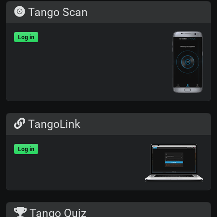
Tango Scan
Log in
TangoLink
Log in
Tango Quiz