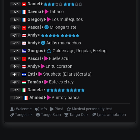
Daniel
-5 h
Davina
Tabaco
-6 h
Gregory
Los muñequitos
-6 h
Pascal
Milonga triste
-6 h
Andy
-7 h
Andy
Adiós muchachos
-7 h
Giorgos
Golden age, Regular, Feeling
-7 h
Pascal
Fuelle azul
-8 h
Andy
En tu corazon
-9 h
Esti
Shusheta (El aristócrata)
-9 h
Tamás
Este es el rey
-9 h
Daniela
-9 h
Ahmed
Punto y banca
-10 h
Welcome
Info
Play!
Musical personality test
TangoLink
Tango Scan
Tango Quiz
Lyrics annotation