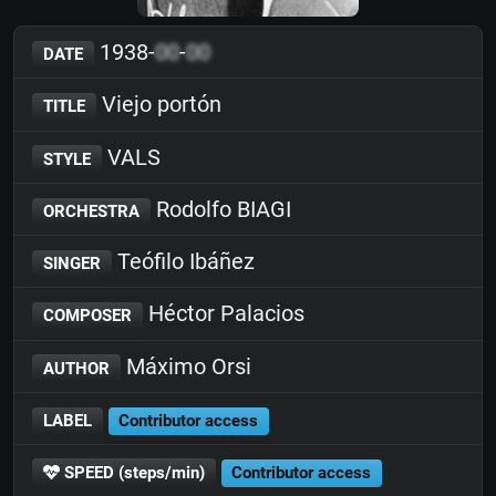
1938-
00
-
00
DATE
Viejo portón
TITLE
VALS
STYLE
Rodolfo BIAGI
ORCHESTRA
Teófilo Ibáñez
SINGER
Héctor Palacios
COMPOSER
Máximo Orsi
AUTHOR
LABEL
Contributor access
SPEED (steps/min)
Contributor access