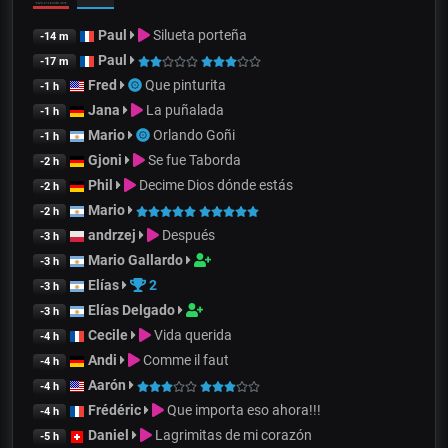
Paul
Silueta porteña
-14 m
Paul
-17 m
Fred
Que pinturita
-1 h
Jana
La puñalada
-1 h
Mario
Orlando Goñi
-1 h
Gjoni
Se fue Taborda
-2 h
Phil
Decime Dios dónde estás
-2 h
Mario
-2 h
andrzej
Después
-3 h
Mario Gallardo
-3 h
Elías
2
-3 h
Elías Delgado
-3 h
Cecile
Vida querida
-4 h
Andi
Comme il faut
-4 h
Aarón
-4 h
Frédéric
Que importa eso ahora!!!
-4 h
Daniel
Lagrimitas de mi corazón
-5 h