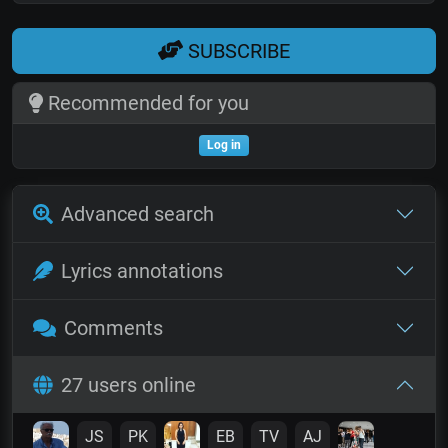
SUBSCRIBE
Recommended for you
Log in
Advanced search
Lyrics annotations
Comments
27 users online
JS
PK
EB
TV
AJ