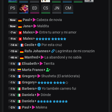
PS
ED
CS
JN
CM
Paul
Cabeza de novia
Now
Jana
Maldita
Now
Malex
Entre tu amor y mi amor
-7 m
Malex
-9 m
Cecile
Por esta cruz
-14 m
Rafa Johannes
Lagrimitas de mi corazón
-15 m
Manfred
La abandoné y no sabía
-46 m
Elisabeth
Tierrita
-1 h
Marta Franco
-1 h
Gregory
Shusheta (El aristócrata)
-1 h
Gregory
-1 h
Barbera
Yo también carrero fui
-1 h
Daniela
Dónde
-1 h
Daniela
-1 h
Paul
Malena
-2 h