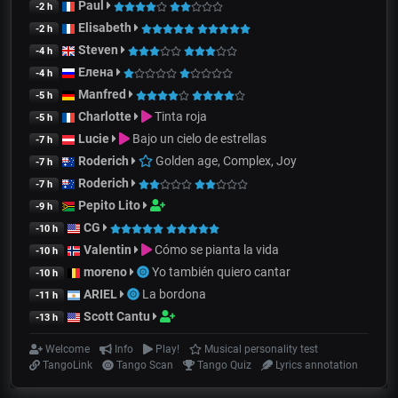
Paul
-2 h
Elisabeth
-2 h
Steven
-4 h
Елена
-4 h
Manfred
-5 h
Charlotte
Tinta roja
-5 h
Lucie
Bajo un cielo de estrellas
-7 h
Roderich
Golden age, Complex, Joy
-7 h
Roderich
-7 h
Pepito Lito
-9 h
CG
-10 h
Valentin
Cómo se pianta la vida
-10 h
moreno
Yo también quiero cantar
-10 h
ARIEL
La bordona
-11 h
Scott Cantu
-13 h
Welcome
Info
Play!
Musical personality test
TangoLink
Tango Scan
Tango Quiz
Lyrics annotation