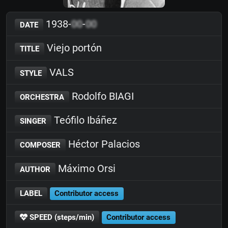
1938-
00
-
00
DATE
Viejo portón
TITLE
VALS
STYLE
Rodolfo BIAGI
ORCHESTRA
Teófilo Ibáñez
SINGER
Héctor Palacios
COMPOSER
Máximo Orsi
AUTHOR
LABEL
Contributor access
SPEED (steps/min)
Contributor access