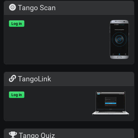
Tango Scan
Log in
TangoLink
Log in
Tango Quiz