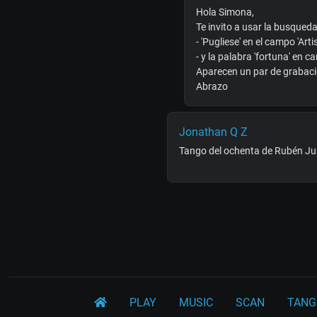
Hola Simona,
Te invito a usar la busque
- 'Pugliese' en el campo 'Arti
- y la palabra 'fortuna' en c
Aparecen un par de grabacio
Abrazo
Jonathan Q Z
Tango del ochenta de Rubén Juá
PLAY
MUSIC
SCAN
TANG