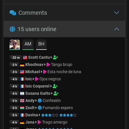
Comments
15 users online
AM
BH
Scott Cantu
-22 m
Khochnav
Tango brujo
-2 h
Michael
Esta noche de luna
-3 h
loic
Ojos negros
-4 h
loic Coquerel
-4 h
Susana Gatto
-4 h
Andy
Confesión
-5 h
Zsolt
Fumando espero
-5 h
Davina
-5 h
Jana
Trago amargo
-6 h