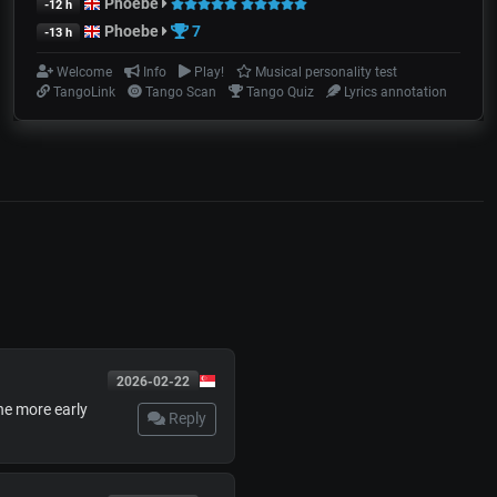
Phoebe
-12 h
Phoebe
7
-13 h
Welcome
Info
Play!
Musical personality test
TangoLink
Tango Scan
Tango Quiz
Lyrics annotation
2026-02-22
ne more early
Reply