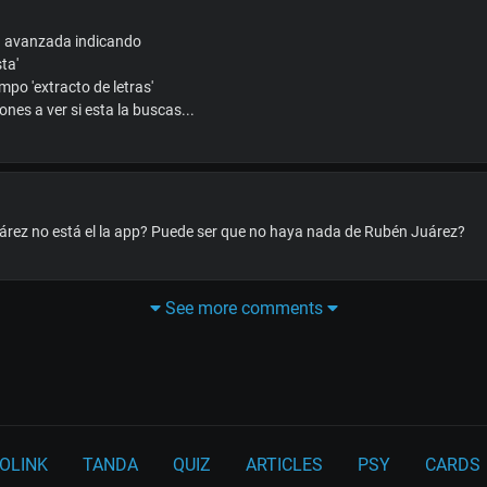
da avanzada indicando
sta'
ampo 'extracto de letras'
nes a ver si esta la buscas...
rez no está el la app? Puede ser que no haya nada de Rubén Juárez?
See more comments
OLINK
TANDA
QUIZ
ARTICLES
PSY
CARDS