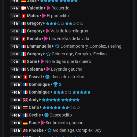
Jana
-6 h
Valentin
Recuerdo
-7 h
Malex
El pañuelito
-7 h
Gregory
-8 h
Gregory
Vals de los milagros
-8 h
Renata
Las vueltas de la vida
-8 h
Emmanuelle
Contemporary, Complex, Feeling
-9 h
Gregory
Golden age, Complex, Feeling
-9 h
Sorin
No le digas que la quiero
-9 h
Soleïma
Leyenda gaucha
-9 h
Pascal
Lluvia de estrellas
-10 h
Dominique
2
-10 h
Dominique
-10 h
Andy
-10 h
Carlo
-10 h
Cecile
Cascabelito
-10 h
Paul
Sentimiento gaucho
-12 h
Phoebe
Golden age, Complex, Joy
-12 h