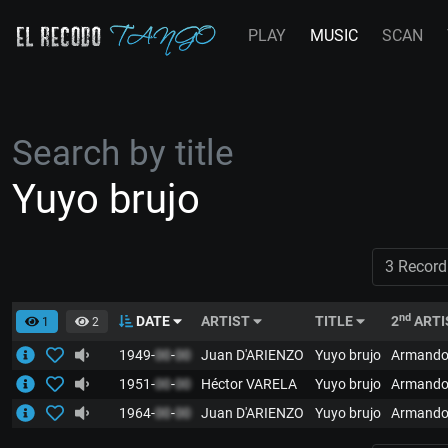
PLAY
MUSIC
SCAN
Search by title
Yuyo brujo
3 Record
nd
DATE
ARTIST
TITLE
2
ARTI
1
2
1949-
00
-
00
Juan D'ARIENZO
Yuyo brujo
Armando
1951-
00
-
00
Héctor VARELA
Yuyo brujo
Armando
1964-
00
-
00
Juan D'ARIENZO
Yuyo brujo
Armando