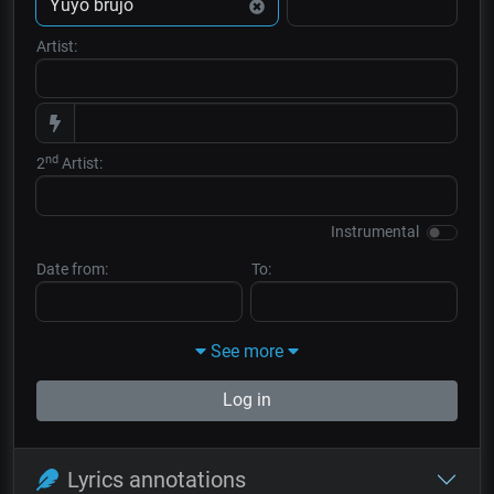
Artist:
nd
2
Artist:
Instrumental
Date from:
To:
See more
Log in
Lyrics annotations