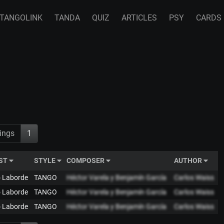
TANGOLINK
TANDA
QUIZ
ARTICLES
PSY
CARDS
ings
1
ST
STYLE
COMPOSER
AUTHOR
 Laborde
TANGO
Héctor Varela y Benjamín García
Carlos Waiss
 Laborde
TANGO
Héctor Varela y Benjamín García
Carlos Waiss
 Laborde
TANGO
Héctor Varela y Benjamín García
Carlos Waiss