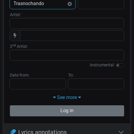
Artist:
nd
2
Artist:
Instrumental
Date from:
To:
See more
Log in
Lyrics annotations