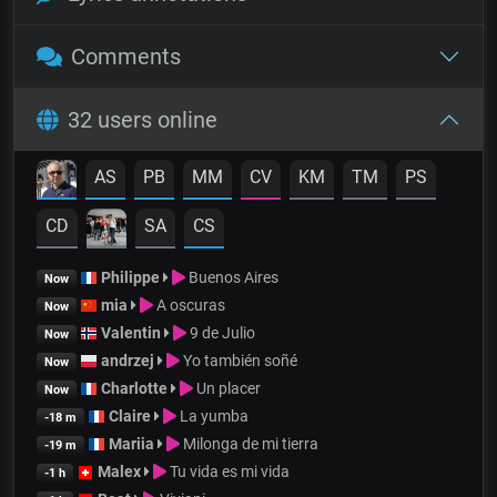
Comments
32 users online
AS
PB
MM
CV
KM
TM
PS
CD
SA
CS
Philippe
Buenos Aires
Now
mia
A oscuras
Now
Valentin
9 de Julio
Now
andrzej
Yo también soñé
Now
Charlotte
Un placer
Now
Claire
La yumba
-18 m
Mariia
Milonga de mi tierra
-19 m
Malex
Tu vida es mi vida
-1 h