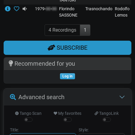
TANTURI
1979-
00
-
00
Florindo
Trasnochando
Rodolfo
SASSONE
Lemos
4 Recordings
1
SUBSCRIBE
Recommended for you
Log in
Advanced search
Tango Scan
My favorites
TangoLink
Title:
Style: