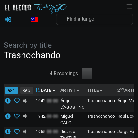
Search by title
Trasnochando
4 Recordings
1
nd
DATE
ARTIST
TITLE
2
ARTIS
1
2
1942-
00
-
00
Ángel
Trasnochando
Ángel Var
D'AGOSTINO
1942-
00
-
00
Miguel
Trasnochando
Raúl Beró
CALÓ
1965-
00
-
00
Ricardo
Trasnochando
Jorge Fal