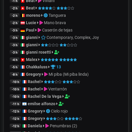
Beat
Viviani
-1 h
Beat
-2 h
moreno
Tanguera
-2 h
Lucie
Mano brava
-2 h
Paul
Caserón de tejas
-3 h
gianni
Contemporary, Complex, Joy
-3 h
gianni
-3 h
gianni rosetti
-3 h
Malex
-4 h
Chakkaluss
13
-5 h
Gregory
Mi piba (Mi piba linda)
-8 h
Rachel
-10 h
Rachel
Ventarrón
-10 h
Rachel De la Vega
-10 h
emilse alfonzo
-11 h
Gregory
Cielo rojo
-12 h
Gregory
-12 h
Daniela
Penumbras (2)
-12 h