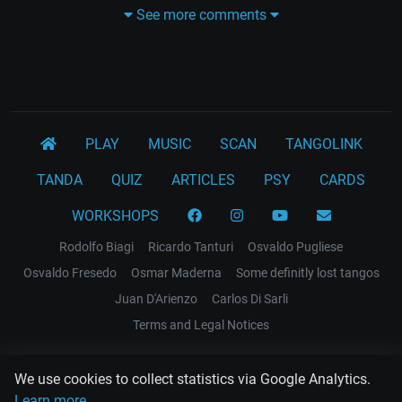
See more comments
PLAY
MUSIC
SCAN
TANGOLINK
TANDA
QUIZ
ARTICLES
PSY
CARDS
WORKSHOPS
Rodolfo Biagi
Ricardo Tanturi
Osvaldo Pugliese
Osvaldo Fresedo
Osmar Maderna
Some definitly lost tangos
Juan D'Arienzo
Carlos Di Sarli
Terms and Legal Notices
EL RECODO TANGO
We use cookies to collect statistics via Google Analytics.
Design Web: Gregory DIAZ
Learn more