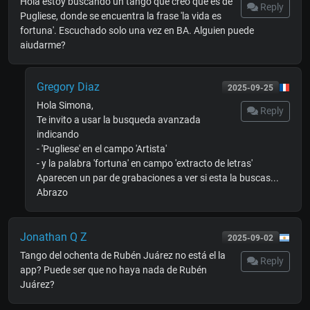
Hola estoy buscando un tango que creo que es de
Reply
Pugliese, donde se encuentra la frase 'la vida es
fortuna'. Escuchado solo una vez en BA. Alguien puede
aiudarme?
Gregory Diaz
2025-09-25
Hola Simona,
Reply
Te invito a usar la busqueda avanzada
indicando
- 'Pugliese' en el campo 'Artista'
- y la palabra 'fortuna' en campo 'extracto de letras'
Aparecen un par de grabaciones a ver si esta la buscas...
Abrazo
Jonathan Q Z
2025-09-02
Tango del ochenta de Rubén Juárez no está el la
Reply
app? Puede ser que no haya nada de Rubén
Juárez?