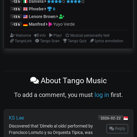
Daniela
-12 h
Phoebe
6
-13 h
Lenore Brown
-13 h
Manfred
Yuyo Verde
-13 h
Welcome
Info
Play!
Musical personality test
TangoLink
Tango Scan
Tango Quiz
Lyrics annotation
About Tango Music
To add a comment, you must
log in
first.
KS Lee
2026-02-22
Discovered that 'Dímelo al oído' performed by
Reply
Francisco Lomuto y su Orquesta Tipica, was