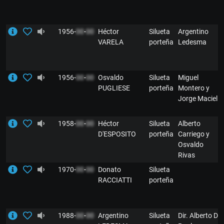
1956-
00
-
00
Héctor
Silueta
Argentino
VARELA
porteña
Ledesma
1956-
00
-
00
Osvaldo
Silueta
Miguel
PUGLIESE
porteña
Montero y
Jorge Maciel
1958-
00
-
00
Héctor
Silueta
Alberto
D'ESPOSITO
porteña
Carriego y
Osvaldo
Rivas
1970-
00
-
00
Donato
Silueta
RACCIATTI
porteña
1988-
00
-
00
Argentino
Silueta
Dir. Alberto Di