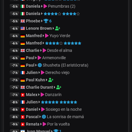
Daniela
Penumbras (2)
-5 h
Daniela
-5 h
Phoebe
6
-5 h
Lenore Brown
-6 h
Manfred
Yuyo Verde
-6 h
Manfred
-6 h
Charlie
Desde el alma
-6 h
Paul
Armenonville
-6 h
Paul
Shusheta (El aristócrata)
-7 h
Julien
Derecho viejo
-7 h
Paul Kuhn
-7 h
Charlie Durant
-7 h
Malex
Danzarín
-7 h
Julien
-8 h
Daniel
Sosiego en la noche
-8 h
Pascal
La sonrisa de mamá
-8 h
Renata
Por la vuelta
-9 h
Juan Manuel
1
-9 h