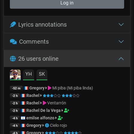
Log in
Lyrics annotations
Comments
26 users online
YH
SK
Gregory
Mi piba (Mi piba linda)
-52 m
Rachel
-2 h
Rachel
Ventarrón
-2 h
Rachel De la Vega
-2 h
emilse alfonzo
-4 h
Gregory
Cielo rojo
-4 h
Gregory
-4 h