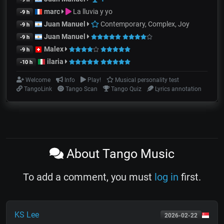
marc
La lluvia y yo
-9 h
Juan Manuel
Contemporary, Complex, Joy
-9 h
Juan Manuel
-9 h
Malex
-9 h
ilaria
-10 h
Welcome
Info
Play!
Musical personality test
TangoLink
Tango Scan
Tango Quiz
Lyrics annotation
About Tango Music
To add a comment, you must
log in
first.
KS Lee
2026-02-22