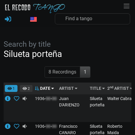
Search by title
Silueta porteña
8 Recordings
1
nd
DATE
ARTIST
TITLE
2
ARTIST
1
2
1936-
00
-
00
Juan
Silueta
Walter Cabral
D'ARIENZO
porteña
1936-
00
-
00
Francisco
Silueta
Roberto
CANARO
porteña
Maida