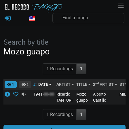
Search by title
Mozo guapo
1 Recordings
1
nd
DATE
ARTIST
TITLE
2
ARTIST
STY
1
2
1941-
00
-
00
Ricardo
Mozo
Alberto
MIL
TANTURI
guapo
Castillo
1 Recordings
1