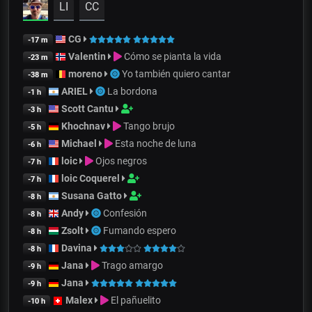
LI
CC
CG
-17 m
Valentin
Cómo se pianta la vida
-23 m
moreno
Yo también quiero cantar
-38 m
ARIEL
La bordona
-1 h
Scott Cantu
-3 h
Khochnav
Tango brujo
-5 h
Michael
Esta noche de luna
-6 h
loic
Ojos negros
-7 h
loic Coquerel
-7 h
Susana Gatto
-8 h
Andy
Confesión
-8 h
Zsolt
Fumando espero
-8 h
Davina
-8 h
Jana
Trago amargo
-9 h
Jana
-9 h
Malex
El pañuelito
-10 h