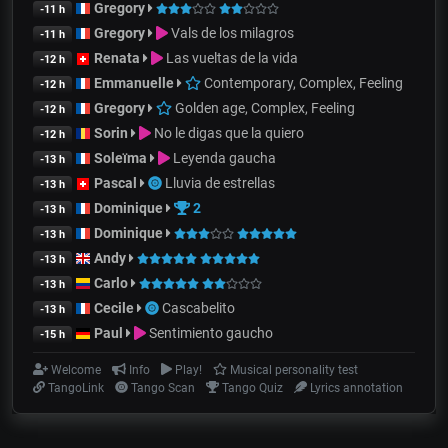
Gregory
-11 h
Gregory
Vals de los milagros
-11 h
Renata
Las vueltas de la vida
-12 h
Emmanuelle
Contemporary, Complex, Feeling
-12 h
Gregory
Golden age, Complex, Feeling
-12 h
Sorin
No le digas que la quiero
-12 h
Soleïma
Leyenda gaucha
-13 h
Pascal
Lluvia de estrellas
-13 h
Dominique
2
-13 h
Dominique
-13 h
Andy
-13 h
Carlo
-13 h
Cecile
Cascabelito
-13 h
Paul
Sentimiento gaucho
-15 h
Welcome
Info
Play!
Musical personality test
TangoLink
Tango Scan
Tango Quiz
Lyrics annotation