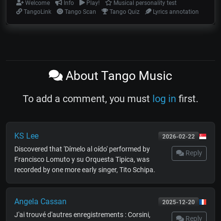
Welcome
Info
Play!
Musical personality test
TangoLink
Tango Scan
Tango Quiz
Lyrics annotation
About Tango Music
To add a comment, you must
log in
first.
KS Lee
2026-02-22
Discovered that 'Dímelo al oído' performed by
Reply
Francisco Lomuto y su Orquesta Tipica, was
recorded by one more early singer, Tito Schipa.
Angela Cassan
2025-12-20
J'ai trouvé d'autres enregistrements : Corsini,
Reply