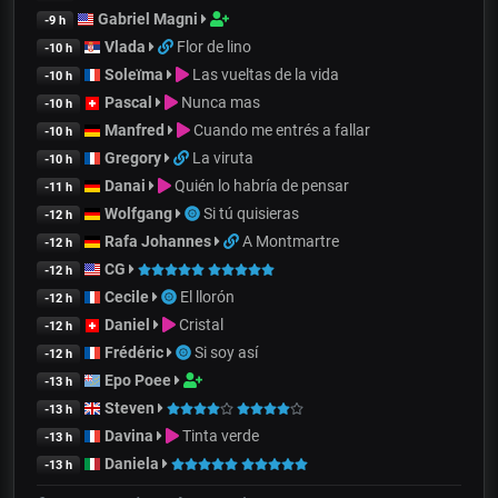
Gabriel Magni
-9 h
Vlada
Flor de lino
-10 h
Soleïma
Las vueltas de la vida
-10 h
Pascal
Nunca mas
-10 h
Manfred
Cuando me entrés a fallar
-10 h
Gregory
La viruta
-10 h
Danai
Quién lo habría de pensar
-11 h
Wolfgang
Si tú quisieras
-12 h
Rafa Johannes
A Montmartre
-12 h
CG
-12 h
Cecile
El llorón
-12 h
Daniel
Cristal
-12 h
Frédéric
Si soy así
-12 h
Epo Poee
-13 h
Steven
-13 h
Davina
Tinta verde
-13 h
Daniela
-13 h