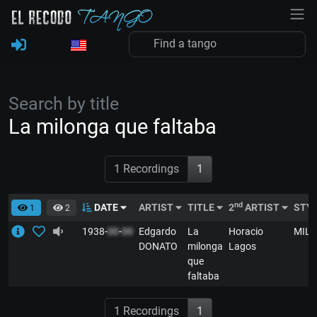
Search by title
La milonga que faltaba
1 Recordings
1
nd
DATE
ARTIST
TITLE
2
ARTIST
STY
1
2
1938-
00
-
00
Edgardo
La
Horacio
MIL
DONATO
milonga
Lagos
que
faltaba
1 Recordings
1