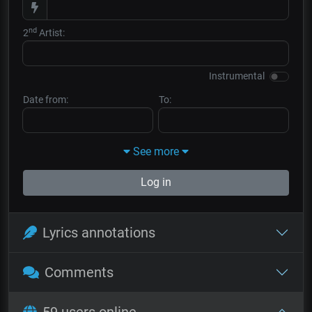
nd
2
Artist:
Instrumental
Date from:
To:
See more
Log in
Lyrics annotations
Comments
59 users online