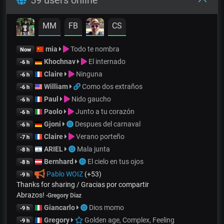
MM
FB
CS
mia
Todo te nombra
Now
Khochnav
El internado
-6 h
Claire
Ninguna
-6 h
William
Como dos extraños
-6 h
Paul
Nido gaucho
-6 h
Paolo
Junto a tu corazón
-6 h
Gjoni
Despues del carnaval
-6 h
Claire
Verano porteño
-7 h
ARIEL
Mala junta
-8 h
Bernhard
El cielo en tus ojos
-8 h
Pablo WOIZ
(+53)
-9 h
Thanks for sharing / Gracias por compartir
Abrazos!
-
Gregory Diaz
Giancarlo
Dios momo
-9 h
Gregory
Golden age, Complex, Feeling
-9 h