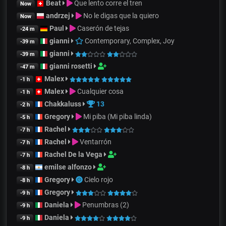
Beat
Que lento corre el tren
Now
andrzej
No le digas que la quiero
Now
Paul
Caserón de tejas
-24 m
gianni
Contemporary, Complex, Joy
-39 m
gianni
-39 m
gianni rosetti
-47 m
Malex
-1 h
Malex
Cualquier cosa
-1 h
Chakkaluss
13
-2 h
Gregory
Mi piba (Mi piba linda)
-5 h
Rachel
-7 h
Rachel
Ventarrón
-7 h
Rachel De la Vega
-7 h
emilse alfonzo
-8 h
Gregory
Cielo rojo
-8 h
Gregory
-9 h
Daniela
Penumbras (2)
-9 h
Daniela
-9 h