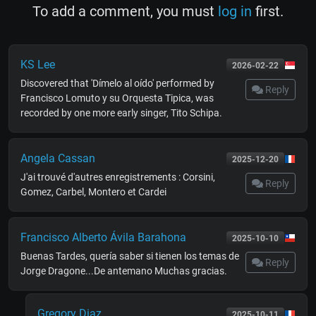
To add a comment, you must
log in
first.
KS Lee
2026-02-22
Discovered that 'Dímelo al oído' performed by
Reply
Francisco Lomuto y su Orquesta Tipica, was
recorded by one more early singer, Tito Schipa.
Angela Cassan
2025-12-20
J'ai trouvé d'autres enregistrements : Corsini,
Reply
Gomez, Carbel, Montero et Cardei
Francisco Alberto Ávila Barahona
2025-10-10
Buenas Tardes, quería saber si tienen los temas de
Reply
Jorge Dragone...De antemano Muchas gracias.
Gregory Diaz
2025-10-11