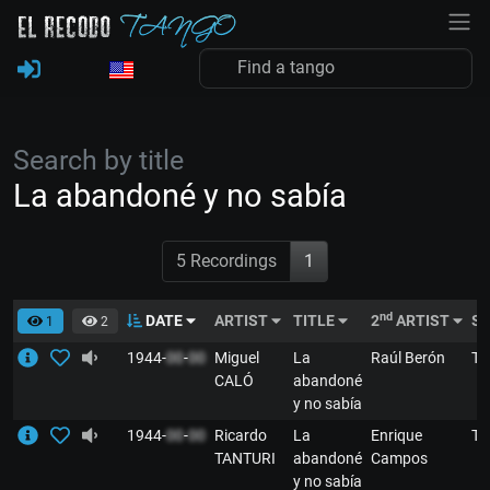
Search by title
La abandoné y no sabía
5 Recordings
1
nd
DATE
ARTIST
TITLE
2
ARTIST
S
1
2
1944-
00
-
00
Miguel
La
Raúl Berón
T
CALÓ
abandoné
y no sabía
1944-
00
-
00
Ricardo
La
Enrique
T
TANTURI
abandoné
Campos
y no sabía