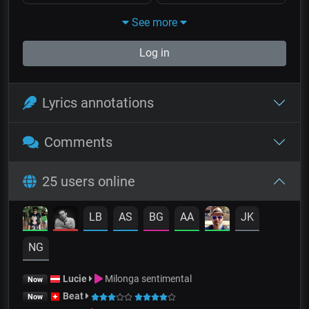
See more
Log in
Lyrics annotations
Comments
25 users online
LB
AS
BG
AA
JK
NG
Lucie
Milonga sentimental
Now
Beat
Now