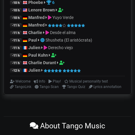
Phoebe
6
-10 h
Lenore Brown
-10 h
Manfred
Yuyo Verde
-10 h
Manfred
-11 h
Charlie
Desde el alma
-11 h
Paul
Shusheta (El aristócrata)
-11 h
Julien
Derecho viejo
-11 h
Paul Kuhn
-11 h
Charlie Durant
-11 h
Julien
-12 h
Welcome
Info
Play!
Musical personality test
TangoLink
Tango Scan
Tango Quiz
Lyrics annotation
About Tango Music