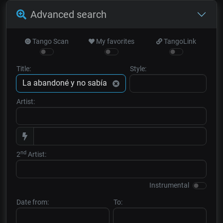
Advanced search
Tango Scan
My favorites
TangoLink
Title:
Style:
Artist:
nd
2
Artist:
Instrumental
Date from:
To: