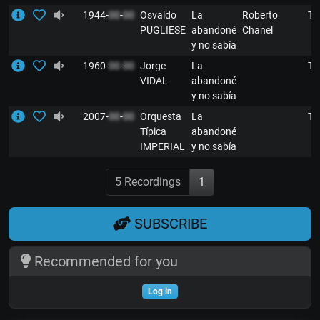
1944-
00
-
00
Osvaldo
La
Roberto
T
PUGLIESE
abandoné
Chanel
y no sabía
1960-
00
-
00
Jorge
La
T
VIDAL
abandoné
y no sabía
2007-
00
-
00
Orquesta
La
T
Típica
abandoné
IMPERIAL
y no sabía
5 Recordings
1
SUBSCRIBE
Recommended for you
Log in