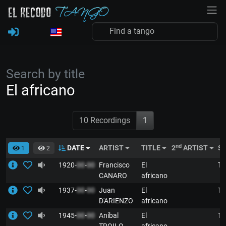
Search by title
El africano
10 Recordings
1
nd
DATE
ARTIST
TITLE
2
ARTIST
S
1
2
1920-
00
-
00
Francisco
El
T
CANARO
africano
1937-
00
-
00
Juan
El
T
D'ARIENZO
africano
1945-
00
-
00
Aníbal
El
T