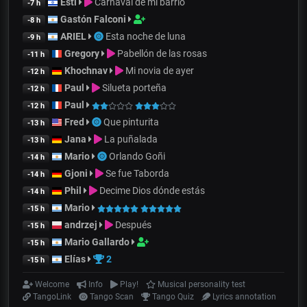
Esti
Carnaval de mi barrio
-7 h
Gastón Falconi
-8 h
ARIEL
Esta noche de luna
-9 h
Gregory
Pabellón de las rosas
-11 h
Khochnav
Mi novia de ayer
-12 h
Paul
Silueta porteña
-12 h
Paul
-12 h
Fred
Que pinturita
-13 h
Jana
La puñalada
-13 h
Mario
Orlando Goñi
-14 h
Gjoni
Se fue Taborda
-14 h
Phil
Decime Dios dónde estás
-14 h
Mario
-15 h
andrzej
Después
-15 h
Mario Gallardo
-15 h
Elías
2
-15 h
Welcome
Info
Play!
Musical personality test
TangoLink
Tango Scan
Tango Quiz
Lyrics annotation