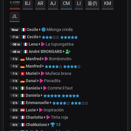
BJ
AR
AJ
CM
LI
最仍
KM
JL
Cecile
Milonga criolla
Now
Cecile
-7 m
Lena
La tupungatina
-38 m
André BRONSARD
-48 m
Manfred
Bomboncito
-1 h
Manfred
-1 h
Muriel
Muñeca brava
-1 h
Danai
Pavadita
-1 h
Daniela
Comme il faut
-1 h
Daniela
-1 h
Emmanuelle
-2 h
Lucie
Inspiración
-3 h
Charlotte
Tinta roja
-4 h
Chakkaluss
13
-4 h