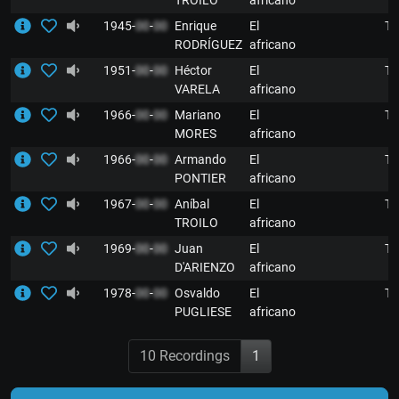
TROILO
africano
1945-
00
-
00
Enrique
El
T
RODRÍGUEZ
africano
1951-
00
-
00
Héctor
El
T
VARELA
africano
1966-
00
-
00
Mariano
El
T
MORES
africano
1966-
00
-
00
Armando
El
T
PONTIER
africano
1967-
00
-
00
Aníbal
El
T
TROILO
africano
1969-
00
-
00
Juan
El
T
D'ARIENZO
africano
1978-
00
-
00
Osvaldo
El
T
PUGLIESE
africano
10 Recordings
1