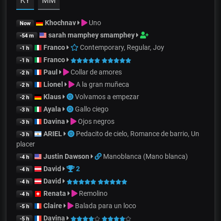
KY
MM
Khochnav
Uno
Now
sarah mamphey smamphey
-54 m
Franco
Contemporary, Regular, Joy
-1 h
Franco
-1 h
Paul
Collar de amores
-2 h
Lionel
A la gran muñeca
-2 h
Klaus
Volvamos a empezar
-2 h
Ayala
Gallo ciego
-3 h
Davina
Ojos negros
-3 h
ARIEL
Pedacito de cielo, Romance de barrio, Un
-3 h
placer
Justin Dawson
Manoblanca (Mano blanca)
-4 h
David
2
-4 h
David
-4 h
Renata
Remolino
-4 h
Claire
Balada para un loco
-5 h
Davina
-5 h