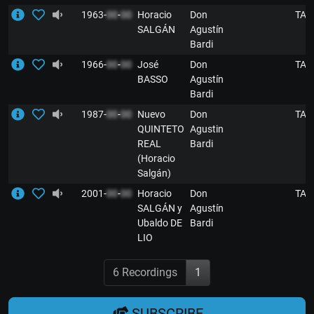
1963-
00
-
00
Horacio
Don
TA
SALGÁN
Agustín
Bardi
1966-
00
-
00
José
Don
TA
BASSO
Agustín
Bardi
1987-
00
-
00
Nuevo
Don
TA
QUINTETO
Agustin
REAL
Bardi
(Horacio
Salgán)
2001-
00
-
00
Horacio
Don
TA
SALGÁN y
Agustín
Ubaldo DE
Bardi
LIO
6 Recordings
1
SUBSCRIBE