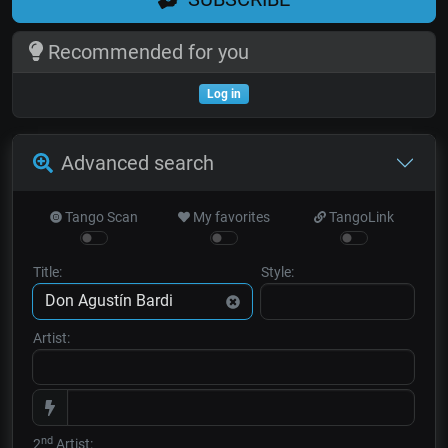
Recommended for you
Log in
Advanced search
Tango Scan
My favorites
TangoLink
Title:
Style:
Artist:
nd
2
Artist: