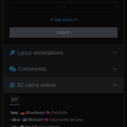
See more
Log in
Lyrics annotations
Comments
32 users online
KY
Khochnav
Farabute
Now
Michael
Esta noche de luna
-42 m
loic
Ojos negros