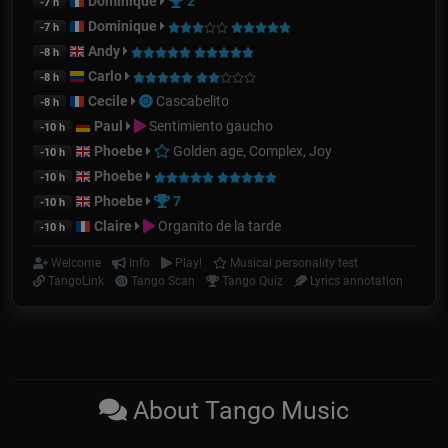
Dominique
2
-7 h
Dominique
-7 h
Andy
-8 h
Carlo
-8 h
Cecile
Cascabelito
-8 h
Paul
Sentimiento gaucho
-10 h
Phoebe
Golden age, Complex, Joy
-10 h
Phoebe
-10 h
Phoebe
7
-10 h
Claire
Organito de la tarde
-10 h
Welcome
Info
Play!
Musical personality test
TangoLink
Tango Scan
Tango Quiz
Lyrics annotation
About Tango Music