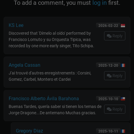
To add a comment, you must
log in
first.
KS Lee
2026-02-22
Discovered that 'Dímelo al oído' performed by
Reply
Francisco Lomuto y su Orquesta Tipica, was
recorded by one more early singer, Tito Schipa.
Angela Cassan
2025-12-20
J'ai trouvé d'autres enregistrements : Corsini,
Reply
Gomez, Carbel, Montero et Cardei
Francisco Alberto Ávila Barahona
2025-10-10
Buenas Tardes, quería saber si tienen los temas de
Reply
Jorge Dragone...De antemano Muchas gracias.
Gregory Diaz
2025-10-11