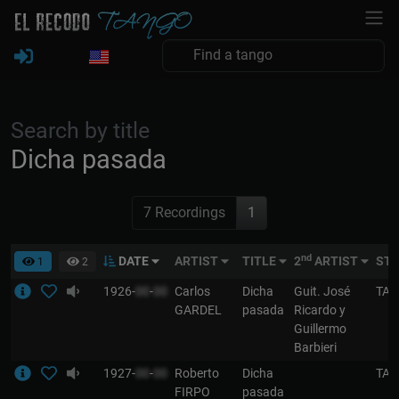
Search by title
Dicha pasada
7 Recordings
1
nd
DATE
ARTIST
TITLE
2
ARTIST
ST
1
2
1926-
00
-
00
Carlos
Dicha
Guit. José
TA
GARDEL
pasada
Ricardo y
Guillermo
Barbieri
1927-
00
-
00
Roberto
Dicha
TA
FIRPO
pasada