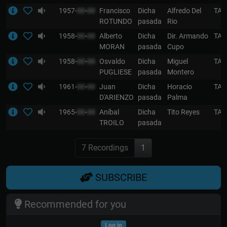
1957-
00
-
00
Francisco
Dicha
Alfredo Del
TA
ROTUNDO
pasada
Rio
1958-
00
-
00
Alberto
Dicha
Dir. Armando
TA
MORAN
pasada
Cupo
1958-
00
-
00
Osvaldo
Dicha
Miguel
TA
PUGLIESE
pasada
Montero
1961-
00
-
00
Juan
Dicha
Horacio
TA
D'ARIENZO
pasada
Palma
1965-
00
-
00
Aníbal
Dicha
Tito Reyes
TA
TROILO
pasada
7 Recordings
1
SUBSCRIBE
Recommended for you
Log in