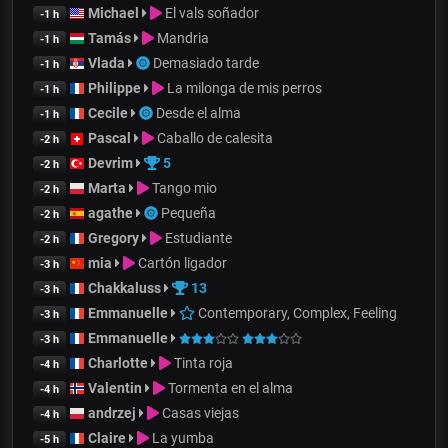
Michael
El vals soñador
-1 h
Tamás
Mandria
-1 h
Vlada
Demasiado tarde
-1 h
Philippe
La milonga de mis perros
-1 h
Cecile
Desde el alma
-1 h
Pascal
Caballo de calesita
-2 h
Devrim
5
-2 h
Marta
Tango mio
-2 h
agathe
Pequeña
-2 h
Gregory
Estudiante
-2 h
mia
Cartón ligador
-3 h
Chakkaluss
13
-3 h
Emmanuelle
Contemporary, Complex, Feeling
-3 h
Emmanuelle
-3 h
Charlotte
Tinta roja
-4 h
Valentin
Tormenta en el alma
-4 h
andrzej
Casas viejas
-4 h
Claire
La yumba
-5 h