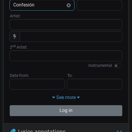
Artist:
nd
2
Artist:
Instrumental
Date from:
To:
See more
Log in
Lyrics annotations