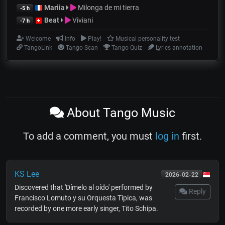
Mariia
Milonga de mi tierra
-5 h
Beat
Viviani
-7 h
Welcome
Info
Play!
Musical personality test
TangoLink
Tango Scan
Tango Quiz
Lyrics annotation
About Tango Music
To add a comment, you must
log in
first.
KS Lee
2026-02-22
Discovered that 'Dímelo al oído' performed by
Reply
Francisco Lomuto y su Orquesta Tipica, was
recorded by one more early singer, Tito Schipa.