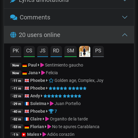
Comments
20 users online
PK
CS
JS
RD
SM
PS
Paul
Sentimiento gaucho
Now
Jana
Felicia
Now
Phoebe
Golden age, Complex, Joy
-11 m
Phoebe
-11 m
Andy
-22 m
Soleïma
Juan Porteño
-29 m
Phoebe
7
-40 m
Claire
Organito de la tarde
-52 m
Florian
No te apures Carablanca
-53 m
Malex
Adiós corazón
-1 h