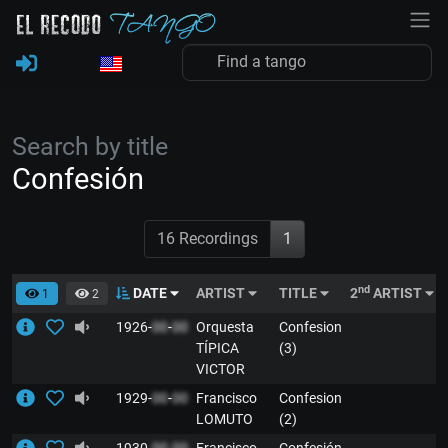
Search by title
Confesión
16 Recordings
1
nd
DATE
ARTIST
TITLE
2
ARTIST
1
2
1926-
00
-
00
Orquesta
Confesion
TÍPICA
(3)
VICTOR
1929-
00
-
00
Francisco
Confesion
LOMUTO
(2)