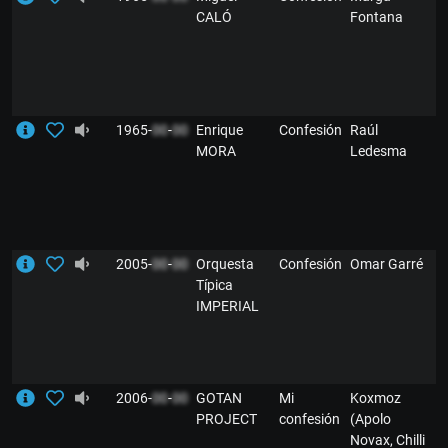
CALÓ
Fontana
1965-
00
-
00
Enrique
Confesión
Raúl
MORA
Ledesma
2005-
00
-
00
Orquesta
Confesión
Omar Garré
Típica
IMPERIAL
2006-
00
-
00
GOTAN
Mi
Koxmoz
PROJECT
confesión
(Apolo
Novax, Chilli