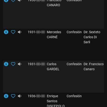
1930-
00
-
00
Francisco
Confesión
CANARO
1931-
00
-
00
Mercedes
Confesión
Dir. Sexteto
CARNÉ
Carlos Di
Sarli
1931-
00
-
00
Carlos
Confesión
Dir. Francisco
GARDEL
Canaro
1936-
00
-
00
Enrique
Confesión
Santos
DISCEPOLO