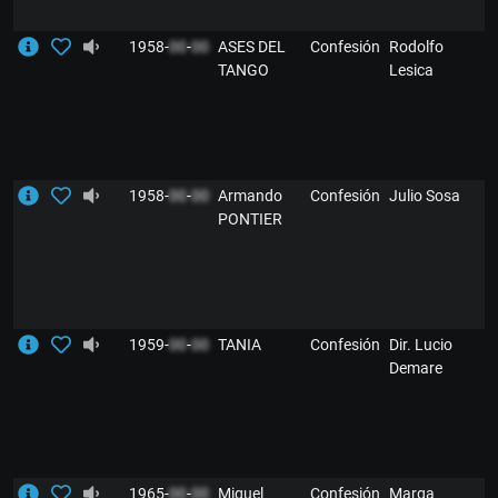
1958-
00
-
00
ASES DEL
Confesión
Rodolfo
TANGO
Lesica
1958-
00
-
00
Armando
Confesión
Julio Sosa
PONTIER
1959-
00
-
00
TANIA
Confesión
Dir. Lucio
Demare
1965-
00
-
00
Miguel
Confesión
Marga