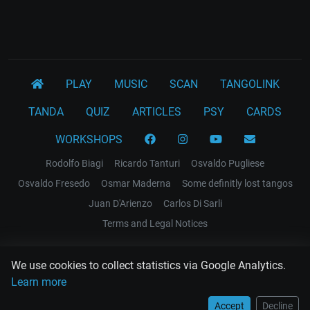
PLAY
MUSIC
SCAN
TANGOLINK
TANDA
QUIZ
ARTICLES
PSY
CARDS
WORKSHOPS
Rodolfo Biagi
Ricardo Tanturi
Osvaldo Pugliese
Osvaldo Fresedo
Osmar Maderna
Some definitly lost tangos
Juan D'Arienzo
Carlos Di Sarli
Terms and Legal Notices
EL RECODO TANGO
We use cookies to collect statistics via Google Analytics.
Design Web: Gregory DIAZ
Learn more
Accept
Decline