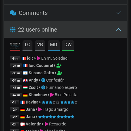
Comments
22 users online
LC
VB
MD
DW
loic
En mi, Soledad
-8 m
loic Coquerel
-25 m
Susana Gatto
-33 m
Andy
Confesión
-34 m
Zsolt
Fumando espero
-46 m
Khochnav
Bien Pulenta
-47 m
Davina
-1 h
Jana
Trago amargo
-2 h
Jana
-2 h
Valentin
Recuerdo
-2 h