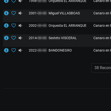
1998-
00
-
00
Orquesta EL ARRANQUE
Canaro en 
2001-
00
-
00
Miguel VILLASBOAS
Canaro en 
2002-
00
-
00
Orquesta EL ARRANQUE
Canaro en 
2014-
00
-
00
Sexteto VISCERAL
Canaro en 
2022-
00
-
00
BANDONEGRO
Canaro en 
38 Recor