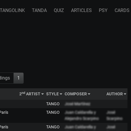
TANGOLINK
TANDA
QUIZ
ARTICLES
PSY
CARDS
dings
1
nd
2
ARTIST
STYLE
COMPOSER
AUTHOR
TANGO
José Martínez
París
TANGO
Juan Caldarella y
José
Alejandro Scarpino
Scarpino
París
TANGO
Juan Caldarella y
José