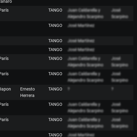
Canaro
París
TANGO
Juan Caldarella y
José
Alejandro Scarpino
Scarpino
TANGO
José Martínez
TANGO
José Martínez
TANGO
José Martínez
París
TANGO
Juan Caldarella y
José
Alejandro Scarpino
Scarpino
París
TANGO
Juan Caldarella y
José
Alejandro Scarpino
Scarpino
 Japon
Ernesto
TANGO
?
?
Herrera
París
TANGO
Juan Caldarella y
José
Alejandro Scarpino
Scarpino
París
TANGO
Juan Caldarella y
José
Alejandro Scarpino
Scarpino
TANGO
José Martínez