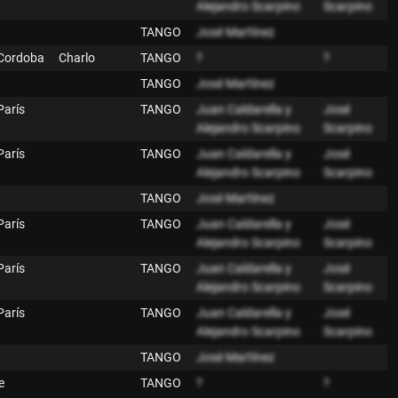
Alejandro Scarpino
Scarpino
TANGO
José Martínez
 Cordoba
Charlo
TANGO
?
?
TANGO
José Martínez
París
TANGO
Juan Caldarella y
José
Alejandro Scarpino
Scarpino
París
TANGO
Juan Caldarella y
José
Alejandro Scarpino
Scarpino
TANGO
José Martínez
París
TANGO
Juan Caldarella y
José
Alejandro Scarpino
Scarpino
París
TANGO
Juan Caldarella y
José
Alejandro Scarpino
Scarpino
París
TANGO
Juan Caldarella y
José
Alejandro Scarpino
Scarpino
TANGO
José Martínez
e
TANGO
?
?