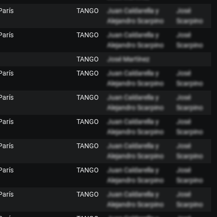
París
TANGO
Juan Caldarella y
José
Alejandro Scarpino
Scarpino
París
TANGO
Juan Caldarella y
José
Alejandro Scarpino
Scarpino
TANGO
José Martínez
París
TANGO
Juan Caldarella y
José
Alejandro Scarpino
Scarpino
París
TANGO
Juan Caldarella y
José
Alejandro Scarpino
Scarpino
París
TANGO
Juan Caldarella y
José
Alejandro Scarpino
Scarpino
París
TANGO
Juan Caldarella y
José
Alejandro Scarpino
Scarpino
París
TANGO
Juan Caldarella y
José
Alejandro Scarpino
Scarpino
París
TANGO
Juan Caldarella y
José
Alejandro Scarpino
Scarpino