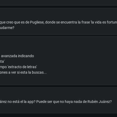
e creo que es de Pugliese, donde se encuentra la frase 'la vida es fortu
aiudarme?
da avanzada indicando
sta'
ampo 'extracto de letras'
nes a ver si esta la buscas...
rez no está el la app? Puede ser que no haya nada de Rubén Juárez?