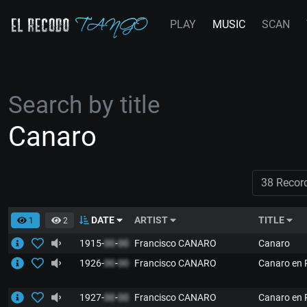
PLAY
MUSIC
SCAN
Search by title
Canaro
38 Recor
DATE
ARTIST
TITLE
1
2
1915-
00
-
00
Francisco CANARO
Canaro
1926-
00
-
00
Francisco CANARO
Canaro en 
1927-
00
-
00
Francisco CANARO
Canaro en 