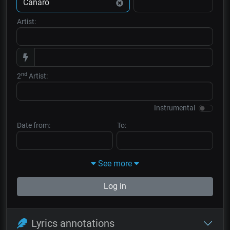
Artist:
nd
2
Artist:
Instrumental
Date from:
To:
See more
Log in
Lyrics annotations