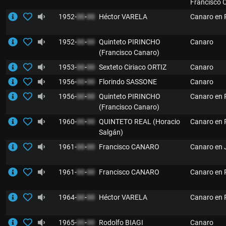
Francisco 
1952-
00
-
00
Héctor VARELA
Canaro en 
1952-
00
-
00
Quinteto PIRINCHO
Canaro
(Francisco Canaro)
1953-
00
-
00
Sexteto Ciriaco ORTIZ
Canaro
1956-
00
-
00
Florindo SASSONE
Canaro
1956-
00
-
00
Quinteto PIRINCHO
Canaro en 
(Francisco Canaro)
1960-
00
-
00
QUINTETO REAL (Horacio
Canaro en 
Salgán)
1961-
00
-
00
Francisco CANARO
Canaro en
1961-
00
-
00
Francisco CANARO
Canaro en 
1964-
00
-
00
Héctor VARELA
Canaro en 
1965-
00
-
00
Rodolfo BIAGI
Canaro