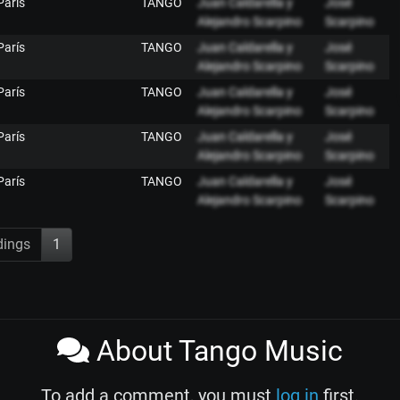
París
TANGO
Juan Caldarella y
José
Alejandro Scarpino
Scarpino
París
TANGO
Juan Caldarella y
José
Alejandro Scarpino
Scarpino
París
TANGO
Juan Caldarella y
José
Alejandro Scarpino
Scarpino
París
TANGO
Juan Caldarella y
José
Alejandro Scarpino
Scarpino
París
TANGO
Juan Caldarella y
José
Alejandro Scarpino
Scarpino
dings
1
About Tango Music
To add a comment, you must
log in
first.