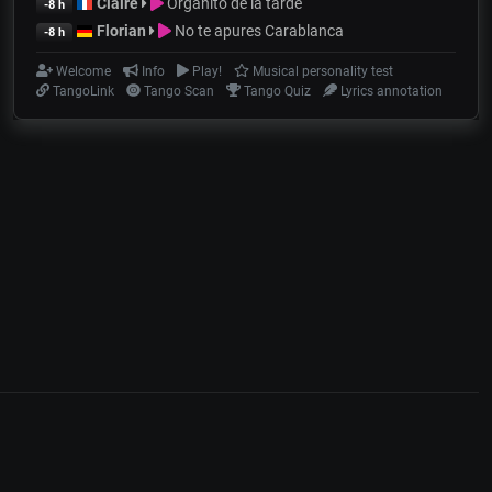
Claire
Organito de la tarde
-8 h
Florian
No te apures Carablanca
-8 h
Welcome
Info
Play!
Musical personality test
TangoLink
Tango Scan
Tango Quiz
Lyrics annotation