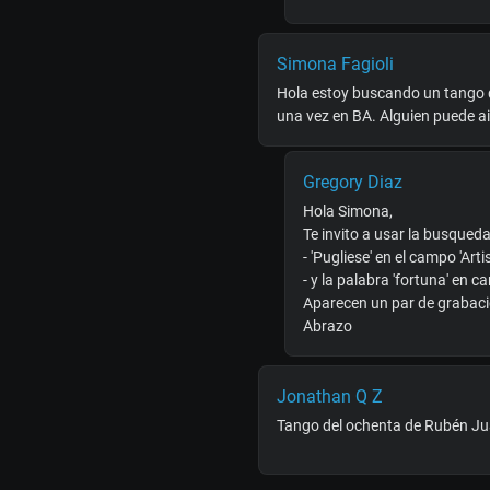
Simona Fagioli
Hola estoy buscando un tango qu
una vez en BA. Alguien puede 
Gregory Diaz
Hola Simona,
Te invito a usar la busque
- 'Pugliese' en el campo 'Arti
- y la palabra 'fortuna' en c
Aparecen un par de grabacio
Abrazo
Jonathan Q Z
Tango del ochenta de Rubén Juá