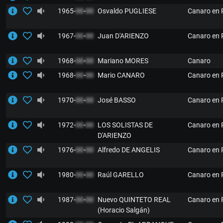
1965-
00
-
00
Osvaldo PUGLIESE
Canaro en 
1967-
00
-
00
Juan D'ARIENZO
Canaro en 
1968-
00
-
00
Mariano MORES
Canaro
1968-
00
-
00
Mario CANARO
Canaro en 
1970-
00
-
00
José BASSO
Canaro en 
1972-
00
-
00
LOS SOLISTAS DE
Canaro en 
D'ARIENZO
1976-
00
-
00
Alfredo DE ANGELIS
Canaro en 
1980-
00
-
00
Raúl GARELLO
Canaro en 
1987-
00
-
00
Nuevo QUINTETO REAL
Canaro en 
(Horacio Salgán)