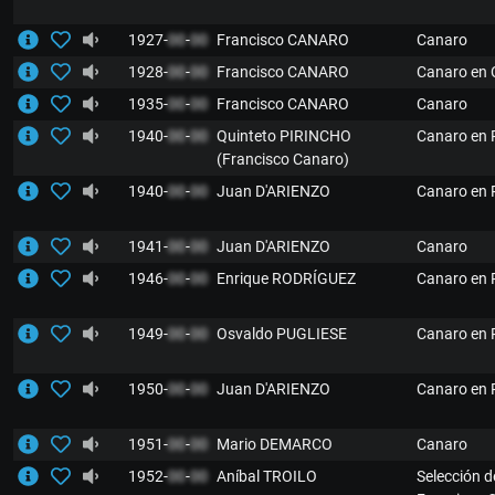
1927-
00
-
00
Francisco CANARO
Canaro
1928-
00
-
00
Francisco CANARO
Canaro en
1935-
00
-
00
Francisco CANARO
Canaro
1940-
00
-
00
Quinteto PIRINCHO
Canaro en 
(Francisco Canaro)
1940-
00
-
00
Juan D'ARIENZO
Canaro en 
1941-
00
-
00
Juan D'ARIENZO
Canaro
1946-
00
-
00
Enrique RODRÍGUEZ
Canaro en 
1949-
00
-
00
Osvaldo PUGLIESE
Canaro en 
1950-
00
-
00
Juan D'ARIENZO
Canaro en 
1951-
00
-
00
Mario DEMARCO
Canaro
1952-
00
-
00
Aníbal TROILO
Selección d