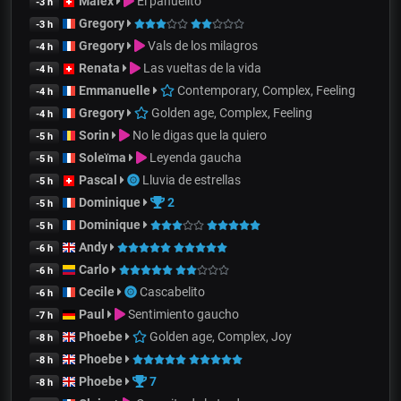
Malex
El pañuelito
-3 h
Gregory
-3 h
Gregory
Vals de los milagros
-4 h
Renata
Las vueltas de la vida
-4 h
Emmanuelle
Contemporary, Complex, Feeling
-4 h
Gregory
Golden age, Complex, Feeling
-4 h
Sorin
No le digas que la quiero
-5 h
Soleïma
Leyenda gaucha
-5 h
Pascal
Lluvia de estrellas
-5 h
Dominique
2
-5 h
Dominique
-5 h
Andy
-6 h
Carlo
-6 h
Cecile
Cascabelito
-6 h
Paul
Sentimiento gaucho
-7 h
Phoebe
Golden age, Complex, Joy
-8 h
Phoebe
-8 h
Phoebe
7
-8 h