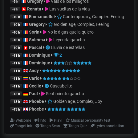
Gregory
Vals de los milagros
-9 h
Renata
Las vueltas de la vida
-9 h
Emmanuelle
Contemporary, Complex, Feeling
-10 h
Gregory
Golden age, Complex, Feeling
-10 h
Sorin
No le digas que la quiero
-10 h
Soleïma
Leyenda gaucha
-10 h
Pascal
Lluvia de estrellas
-10 h
Dominique
2
-11 h
Dominique
-11 h
Andy
-11 h
Carlo
-11 h
Cecile
Cascabelito
-11 h
Paul
Sentimiento gaucho
-13 h
Phoebe
Golden age, Complex, Joy
-13 h
Phoebe
-13 h
Welcome
Info
Play!
Musical personality test
TangoLink
Tango Scan
Tango Quiz
Lyrics annotation