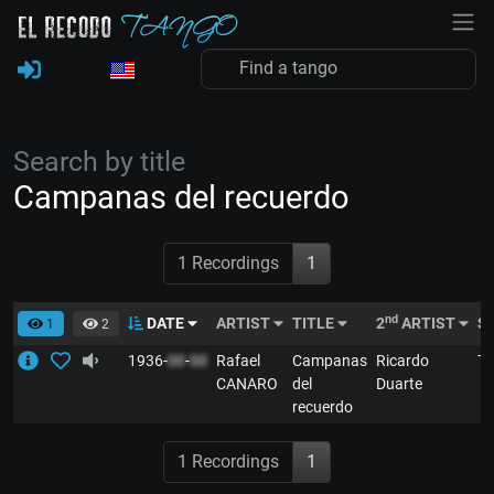
Search by title
Campanas del recuerdo
1 Recordings
1
nd
DATE
ARTIST
TITLE
2
ARTIST
S
1
2
1936-
00
-
00
Rafael
Campanas
Ricardo
T
CANARO
del
Duarte
recuerdo
1 Recordings
1