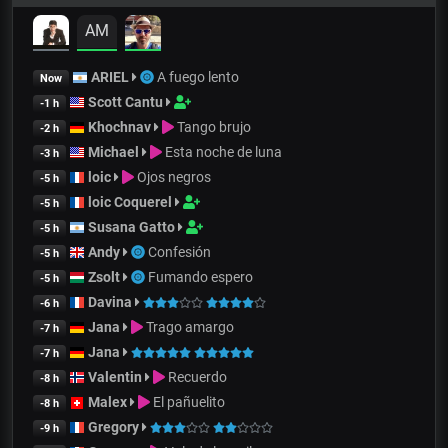
AM
ARIEL
A fuego lento
Now
Scott Cantu
-1 h
Khochnav
Tango brujo
-2 h
Michael
Esta noche de luna
-3 h
loic
Ojos negros
-5 h
loic Coquerel
-5 h
Susana Gatto
-5 h
Andy
Confesión
-5 h
Zsolt
Fumando espero
-5 h
Davina
-6 h
Jana
Trago amargo
-7 h
Jana
-7 h
Valentin
Recuerdo
-8 h
Malex
El pañuelito
-8 h
Gregory
-9 h