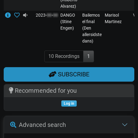
Alvarez)
2023-
00
-
00
DANGO
Bailemos
Marisol
V
(Stine
el final
Martinez
Engen)
(Den
allersidste
dans)
10 Recordings
1
SUBSCRIBE
Recommended for you
Log in
Advanced search