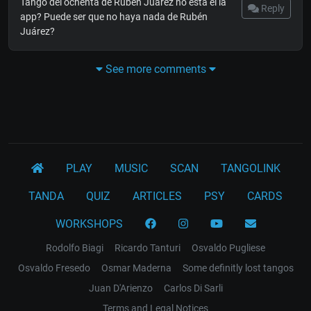
Tango del ochenta de Rubén Juárez no está el la
Reply
app? Puede ser que no haya nada de Rubén
Juárez?
See more comments
PLAY
MUSIC
SCAN
TANGOLINK
TANDA
QUIZ
ARTICLES
PSY
CARDS
WORKSHOPS
Rodolfo Biagi
Ricardo Tanturi
Osvaldo Pugliese
Osvaldo Fresedo
Osmar Maderna
Some definitly lost tangos
Juan D'Arienzo
Carlos Di Sarli
Terms and Legal Notices