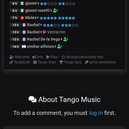
gianni
-6 h
gianni rosetti
-6 h
Malex
-7 h
Rachel
-13 h
Rachel
Ventarrón
-13 h
Rachel De la Vega
-13 h
emilse alfonzo
-14 h
Welcome
Info
Play!
Musical personality test
TangoLink
Tango Scan
Tango Quiz
Lyrics annotation
About Tango Music
To add a comment, you must
log in
first.