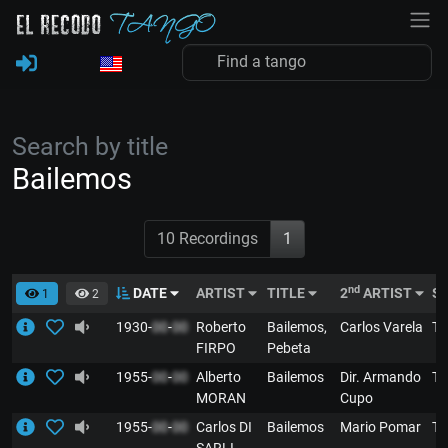
Search by title
Bailemos
10 Recordings
1
nd
DATE
ARTIST
TITLE
2
ARTIST
S
1
2
1930-
00
-
00
Roberto
Bailemos,
Carlos Varela
T
FIRPO
Pebeta
1955-
00
-
00
Alberto
Bailemos
Dir. Armando
T
MORAN
Cupo
1955-
00
-
00
Carlos DI
Bailemos
Mario Pomar
T