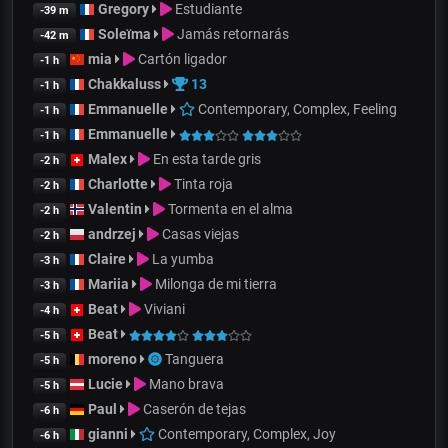
Gregory
Estudiante
-39 m
Soleïma
Jamás retornarás
-42 m
mia
Cartón ligador
-1 h
Chakkaluss
13
-1 h
Emmanuelle
Contemporary, Complex, Feeling
-1 h
Emmanuelle
-1 h
Malex
En esta tarde gris
-2 h
Charlotte
Tinta roja
-2 h
Valentin
Tormenta en el alma
-2 h
andrzej
Casas viejas
-2 h
Claire
La yumba
-3 h
Mariia
Milonga de mi tierra
-3 h
Beat
Viviani
-4 h
Beat
-5 h
moreno
Tanguera
-5 h
Lucie
Mano brava
-5 h
Paul
Caserón de tejas
-6 h
gianni
Contemporary, Complex, Joy
-6 h