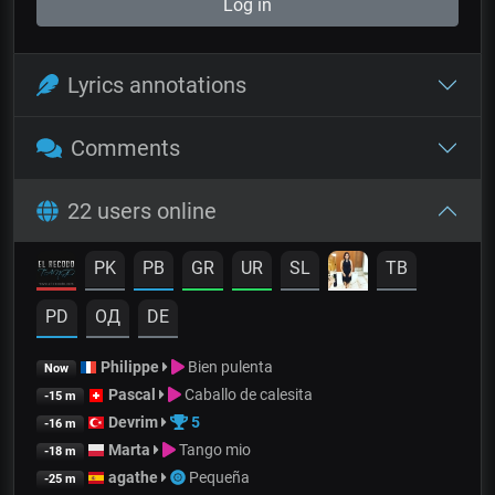
Log in
Lyrics annotations
Comments
22 users online
PK
PB
GR
UR
SL
TB
PD
OД
DE
Philippe
Bien pulenta
Now
Pascal
Caballo de calesita
-15 m
Devrim
5
-16 m
Marta
Tango mio
-18 m
agathe
Pequeña
-25 m