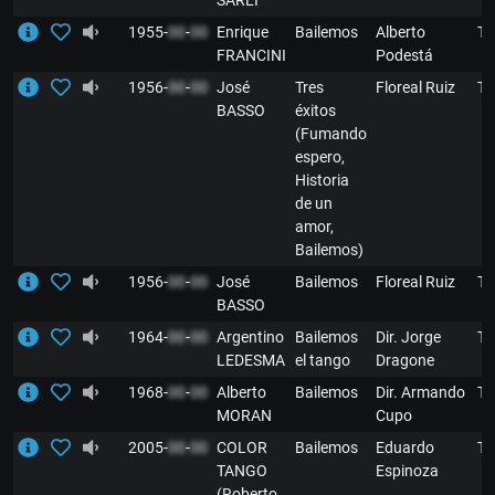
SARLI
1955-
00
-
00
Enrique
Bailemos
Alberto
T
FRANCINI
Podestá
1956-
00
-
00
José
Tres
Floreal Ruiz
T
BASSO
éxitos
(Fumando
espero,
Historia
de un
amor,
Bailemos)
1956-
00
-
00
José
Bailemos
Floreal Ruiz
T
BASSO
1964-
00
-
00
Argentino
Bailemos
Dir. Jorge
T
LEDESMA
el tango
Dragone
1968-
00
-
00
Alberto
Bailemos
Dir. Armando
T
MORAN
Cupo
2005-
00
-
00
COLOR
Bailemos
Eduardo
T
TANGO
Espinoza
(Roberto