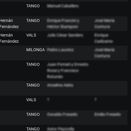
TANGO
Manuel Caballero
Hernán
TANGO
Enrique Francini y
José María
Fernández
Héctor Stamponi
Contursi
Hernán
VALS
Julio César Sanders
Enrique
Fernández
Cadícamo
MILONGA
Pedro Laurenz
José María
Contursi
TANGO
Juan Pomati y Ernesto
Rossi y Francisco
Rotundo
TANGO
Anselmo Aieta
VALS
?
?
TANGO
Osvaldo Fresedo
Emilio Fresedo
TANGO
Astor Piazzolla