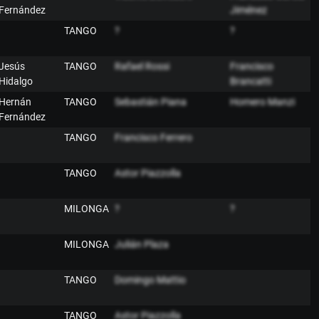
Fernández
Jiménez
TANGO
?
?
Jesús
TANGO
Rafael Rossi
Francisco
Hidalgo
Brancatti
Hernán
TANGO
Sebastián Piana
Homero Manzi
Fernández
TANGO
Francisco Ferrero
TANGO
Astor Piazzolla
MILONGA
?
?
MILONGA
Julián Plaza
TANGO
Domingo Mattio
TANGO
Astor Piazzolla