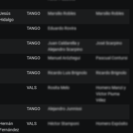
Jesús
TANGO
Marsilio Robles
Marsilio Robles
Hidalgo
TANGO
Eduardo Rovira
TANGO
Juan Caldarella y
José Scarpino
Alejandro Scarpino
TANGO
Manuel Aróztegui
Pascual Contursi
TANGO
Ricardo Luis Brignolo
Ricardo Brignolo
VALS
Rosita Melo
Homero Manzi y
Víctor Piuma
Vélez
TANGO
Alejandro Junnissi
Hernán
VALS
Héctor Stamponi
Homero Expósito
Fernández