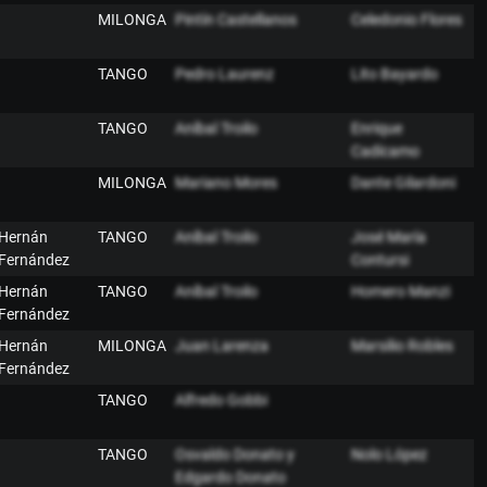
MILONGA
Pintín Castellanos
Celedonio Flores
TANGO
Pedro Laurenz
Lito Bayardo
TANGO
Aníbal Troilo
Enrique
Cadícamo
MILONGA
Mariano Mores
Dante Gilardoni
Hernán
TANGO
Aníbal Troilo
José María
Fernández
Contursi
Hernán
TANGO
Aníbal Troilo
Homero Manzi
Fernández
Hernán
MILONGA
Juan Larenza
Marsilio Robles
Fernández
TANGO
Alfredo Gobbi
TANGO
Osvaldo Donato y
Nolo López
Edgardo Donato