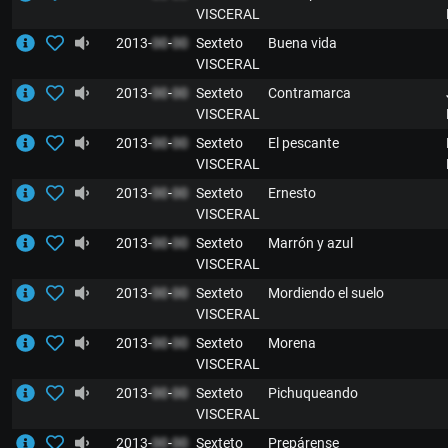
VISCERAL
2013-
00
-
00
Sexteto
Buena vida
VISCERAL
2013-
00
-
00
Sexteto
Contramarca
VISCERAL
2013-
00
-
00
Sexteto
El pescante
VISCERAL
2013-
00
-
00
Sexteto
Ernesto
VISCERAL
2013-
00
-
00
Sexteto
Marrón y azul
VISCERAL
2013-
00
-
00
Sexteto
Mordiendo el suelo
VISCERAL
2013-
00
-
00
Sexteto
Morena
VISCERAL
2013-
00
-
00
Sexteto
Pichuqueando
VISCERAL
2013-
00
-
00
Sexteto
Prepárense