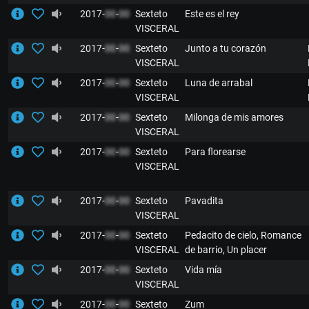
2017-
00
-
00
Sexteto
Este es el rey
VISCERAL
2017-
00
-
00
Sexteto
Junto a tu corazón
VISCERAL
2017-
00
-
00
Sexteto
Luna de arrabal
VISCERAL
2017-
00
-
00
Sexteto
Milonga de mis amores
VISCERAL
2017-
00
-
00
Sexteto
Para florearse
VISCERAL
2017-
00
-
00
Sexteto
Pavadita
VISCERAL
2017-
00
-
00
Sexteto
Pedacito de cielo, Romance
VISCERAL
de barrio, Un placer
2017-
00
-
00
Sexteto
Vida mía
VISCERAL
2017-
00
-
00
Sexteto
Zum