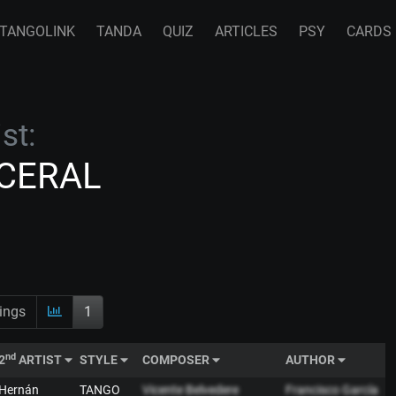
TANGOLINK
TANDA
QUIZ
ARTICLES
PSY
CARDS
st:
SCERAL
ings
1
nd
2
ARTIST
STYLE
COMPOSER
AUTHOR
Hernán
TANGO
Vicente Belvedere
Francisco García