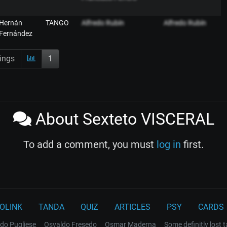
Hernán
TANGO
Alfredo Rubín
Alfredo Rubín
Fernández
ings
1
About Sexteto VISCERAL
To add a comment, you must
log in
first.
OLINK
TANDA
QUIZ
ARTICLES
PSY
CARDS
do Pugliese
Osvaldo Fresedo
Osmar Maderna
Some definitly lost 