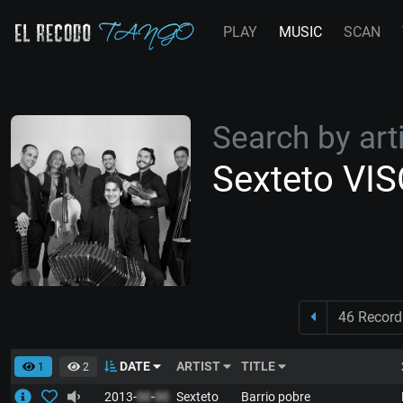
PLAY
MUSIC
SCAN
Search by arti
Sexteto VI
46 Record
DATE
ARTIST
TITLE
1
2
2013-
00
-
00
Sexteto
Barrio pobre