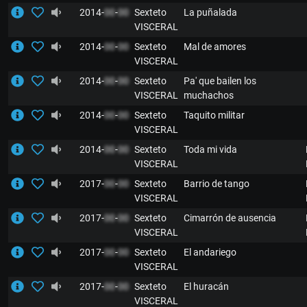
2014-
00
-
00
Sexteto
La puñalada
VISCERAL
2014-
00
-
00
Sexteto
Mal de amores
VISCERAL
2014-
00
-
00
Sexteto
Pa' que bailen los
VISCERAL
muchachos
2014-
00
-
00
Sexteto
Taquito militar
VISCERAL
2014-
00
-
00
Sexteto
Toda mi vida
VISCERAL
2017-
00
-
00
Sexteto
Barrio de tango
VISCERAL
2017-
00
-
00
Sexteto
Cimarrón de ausencia
VISCERAL
2017-
00
-
00
Sexteto
El andariego
VISCERAL
2017-
00
-
00
Sexteto
El huracán
VISCERAL