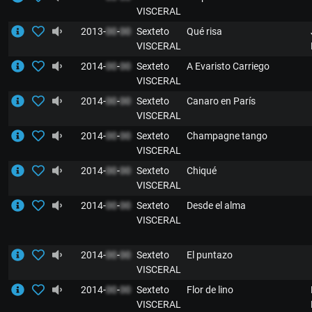
VISCERAL
2013-
00
-
00
Sexteto
Qué risa
VISCERAL
2014-
00
-
00
Sexteto
A Evaristo Carriego
VISCERAL
2014-
00
-
00
Sexteto
Canaro en París
VISCERAL
2014-
00
-
00
Sexteto
Champagne tango
VISCERAL
2014-
00
-
00
Sexteto
Chiqué
VISCERAL
2014-
00
-
00
Sexteto
Desde el alma
VISCERAL
2014-
00
-
00
Sexteto
El puntazo
VISCERAL
2014-
00
-
00
Sexteto
Flor de lino
VISCERAL