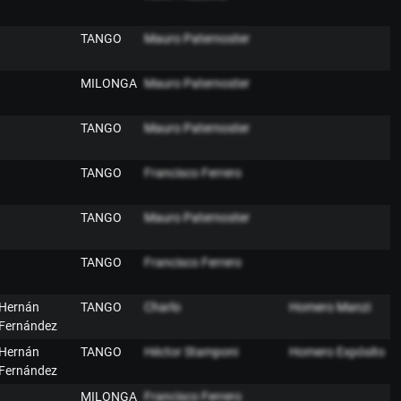
TANGO
Mauro Paternoster
MILONGA
Mauro Paternoster
TANGO
Mauro Paternoster
TANGO
Francisco Ferrero
TANGO
Mauro Paternoster
TANGO
Francisco Ferrero
Hernán
TANGO
Charlo
Homero Manzi
Fernández
Hernán
TANGO
Héctor Stamponi
Homero Expósito
Fernández
MILONGA
Francisco Ferrero