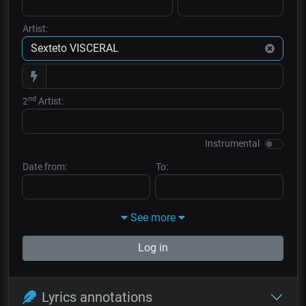
Artist:
nd
2
Artist:
Instrumental
Date from:
To:
See more
Log in
Lyrics annotations