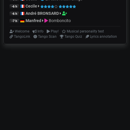
Cecile
-6 h
André BRONSARD
-6 h
Manfred
Bomboncito
-7 h
Welcome
Info
Play!
Musical personality test
TangoLink
Tango Scan
Tango Quiz
Lyrics annotation