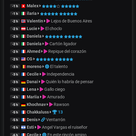
Malex
-1 h
ilaria
-1 h
Valentin
Lejos de Buenos Aires
-2 h
Lucie
El choclo
-2 h
Daniela
-2 h
Daniela
Cartón ligador
-2 h
Ahmed
Repique del corazón
-2 h
CG
-2 h
moreno
El talento
-3 h
Cecile
Independencia
-3 h
Danai
Quién lo habría de pensar
-3 h
Lena
Gallo ciego
-3 h
Mariia
Amurado
-4 h
Khochnav
Rawson
-5 h
Chakkaluss
13
-5 h
Denis
Ventarrón
-5 h
Esti
Angel Vargas el ruiseñor
-5 h
Cecile
En este rincón amigo
-6 h