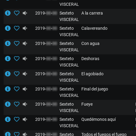
VISCERAL
2019-
00
-
00
Sexteto
A la carrera
VISCERAL
2019-
00
-
00
Sexteto
Calavereando
VISCERAL
2019-
00
-
00
Sexteto
Con agua
VISCERAL
2019-
00
-
00
Sexteto
Deshoras
VISCERAL
2019-
00
-
00
Sexteto
El agobiado
VISCERAL
2019-
00
-
00
Sexteto
Final del juego
VISCERAL
2019-
00
-
00
Sexteto
Fueye
VISCERAL
2019-
00
-
00
Sexteto
Quedémonos aquí
VISCERAL
2019-
00
-
00
Sexteto
Todos el fuegos el fuego