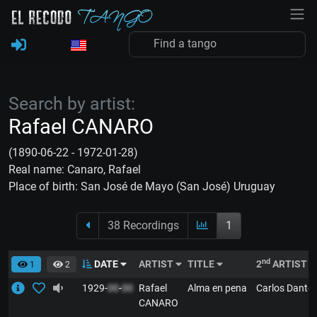
Search by artist:
Rafael CANARO
(1890-06-22 - 1972-01-28)
Real name: Canaro, Rafael
Place of birth: San José de Mayo (San José) Uruguay
38 Recordings
1
nd
DATE
ARTIST
TITLE
2
ARTIST
1
2
1929-
00
-
00
Rafael
Alma en pena
Carlos Dante
CANARO