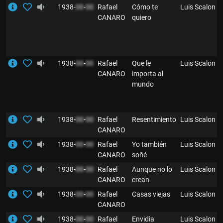
1938-
00
-
00
Rafael
Cómo te
Luis Scalon
CANARO
quiero
1938-
00
-
00
Rafael
Que le
Luis Scalon
CANARO
importa al
mundo
1938-
00
-
00
Rafael
Resentimiento
Luis Scalon
CANARO
1938-
00
-
00
Rafael
Yo también
Luis Scalon
CANARO
soñé
1938-
00
-
00
Rafael
Aunque no lo
Luis Scalon
CANARO
crean
1938-
00
-
00
Rafael
Casas viejas
Luis Scalon
CANARO
1938-
00
-
00
Rafael
Envidia
Luis Scalon