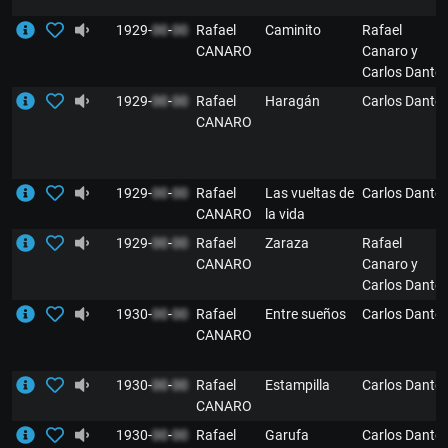
1929-
00
-
00
Rafael
Caminito
Rafael
CANARO
Canaro y
Carlos Dante
1929-
00
-
00
Rafael
Haragán
Carlos Dante
CANARO
1929-
00
-
00
Rafael
Las vueltas de
Carlos Dante
CANARO
la vida
1929-
00
-
00
Rafael
Zaraza
Rafael
CANARO
Canaro y
Carlos Dante
1930-
00
-
00
Rafael
Entre sueños
Carlos Dante
CANARO
1930-
00
-
00
Rafael
Estampilla
Carlos Dante
CANARO
1930-
00
-
00
Rafael
Garufa
Carlos Dante