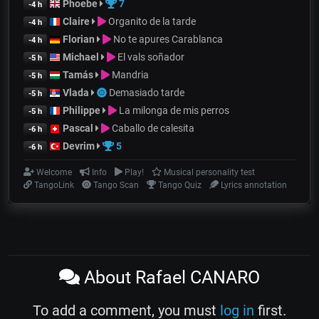
Phoebe
7
-4 h
Claire
Organito de la tarde
-4 h
Florian
No te apures Carablanca
-4 h
Michael
El vals soñador
-5 h
Tamás
Mandria
-5 h
Vlada
Demasiado tarde
-5 h
Philippe
La milonga de mis perros
-5 h
Pascal
Caballo de calesita
-6 h
Devrim
5
-6 h
Welcome
Info
Play!
Musical personality test
TangoLink
Tango Scan
Tango Quiz
Lyrics annotation
About Rafael CANARO
To add a comment, you must
log in
first.