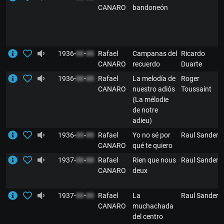
CANARO
bandoneón
1936-
00
-
00
Rafael
Campanas del
Ricardo
CANARO
recuerdo
Duarte
1936-
00
-
00
Rafael
La melodía de
Roger
CANARO
nuestro adiós
Toussaint
(La mélodie
de notre
adieu)
1936-
00
-
00
Rafael
Yo no sé por
Raul Sander
CANARO
qué te quiero
1937-
00
-
00
Rafael
Rien que nous
Raul Sander
CANARO
deux
1937-
00
-
00
Rafael
La
Raul Sander
CANARO
muchachada
del centro