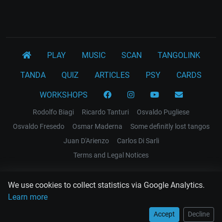
PLAY
MUSIC
SCAN
TANGOLINK
TANDA
QUIZ
ARTICLES
PSY
CARDS
WORKSHOPS
Rodolfo Biagi
Ricardo Tanturi
Osvaldo Pugliese
Osvaldo Fresedo
Osmar Maderna
Some definitly lost tangos
Juan D'Arienzo
Carlos Di Sarli
Terms and Legal Notices
EL RECODO TANGO
We use cookies to collect statistics via Google Analytics.
Design Web: Gregory DIAZ
Learn more
Accept
Decline