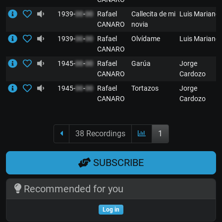
1939-
00
-
00
Rafael
Callecita de mi
Luis Mariano
CANARO
novia
1939-
00
-
00
Rafael
Olvídame
Luis Mariano
CANARO
1945-
00
-
00
Rafael
Garúa
Jorge
CANARO
Cardozo
1945-
00
-
00
Rafael
Tortazos
Jorge
CANARO
Cardozo
38 Recordings
1
SUBSCRIBE
Recommended for you
Log in