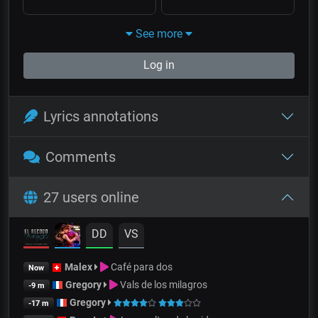
See more
Log in
Lyrics annotations
Comments
27 users online
DD
VS
Malex
Café para dos
Now
Gregory
Vals de los milagros
-9 m
Gregory
-17 m