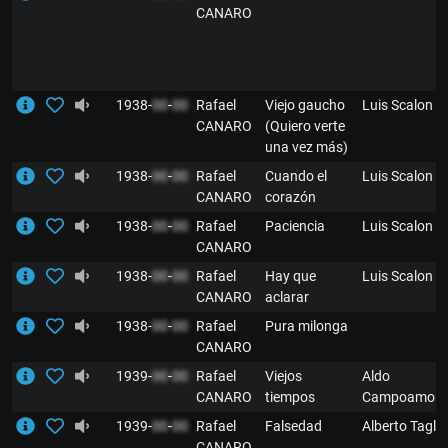
CANARO
1938-
00
-
00
Rafael
Viejo gaucho
Luis Scalon
CANARO
(Quiero verte
una vez más)
1938-
00
-
00
Rafael
Cuando el
Luis Scalon
CANARO
corazón
1938-
00
-
00
Rafael
Paciencia
Luis Scalon
CANARO
1938-
00
-
00
Rafael
Hay que
Luis Scalon
CANARO
aclarar
1938-
00
-
00
Rafael
Pura milonga
CANARO
1939-
00
-
00
Rafael
Viejos
Aldo
CANARO
tiempos
Campoamor
1939-
00
-
00
Rafael
Falsedad
Alberto Tagle
CANARO