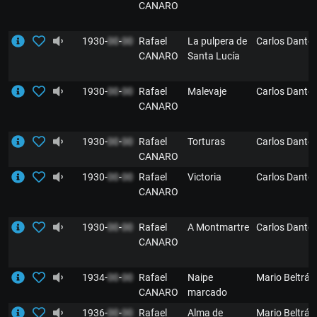
CANARO
1930-
00
-
00
Rafael
La pulpera de
Carlos Dante
CANARO
Santa Lucía
1930-
00
-
00
Rafael
Malevaje
Carlos Dante
CANARO
1930-
00
-
00
Rafael
Torturas
Carlos Dante
CANARO
1930-
00
-
00
Rafael
Victoria
Carlos Dante
CANARO
1930-
00
-
00
Rafael
A Montmartre
Carlos Dante
CANARO
1934-
00
-
00
Rafael
Naipe
Mario Beltrán
CANARO
marcado
1936-
00
-
00
Rafael
Alma de
Mario Beltrán