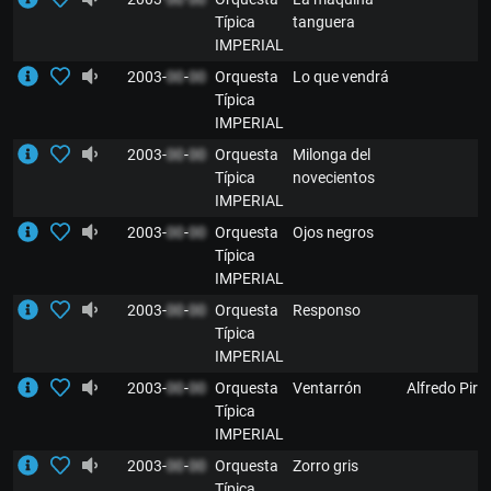
Típica
tanguera
IMPERIAL
2003-
00
-
00
Orquesta
Lo que vendrá
Típica
IMPERIAL
2003-
00
-
00
Orquesta
Milonga del
Típica
novecientos
IMPERIAL
2003-
00
-
00
Orquesta
Ojos negros
Típica
IMPERIAL
2003-
00
-
00
Orquesta
Responso
Típica
IMPERIAL
2003-
00
-
00
Orquesta
Ventarrón
Alfredo Piro
Típica
IMPERIAL
2003-
00
-
00
Orquesta
Zorro gris
Típica