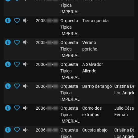
Típica
IMPERIAL
2005-
00
-
00
Orquesta
Tierra querida
Típica
IMPERIAL
2005-
00
-
00
Orquesta
Verano
Típica
porteño
IMPERIAL
2006-
00
-
00
Orquesta
A Salvador
Típica
Allende
IMPERIAL
2006-
00
-
00
Orquesta
Barrio de tango
Cristina De
Típica
Los Angeles
IMPERIAL
2006-
00
-
00
Orquesta
Como dos
Julio César
Típica
extraños
Fernán
IMPERIAL
2006-
00
-
00
Orquesta
Cuesta abajo
Cristina De
Típica
Los Angeles