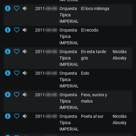
2011-
00
-
00
Orquesta
El loco milonga
Típica
IMPERIAL
2011-
00
-
00
Orquesta
El recodo
Típica
IMPERIAL
2011-
00
-
00
Orquesta
En esta tarde
Nicolás
Típica
gris
Abosky
IMPERIAL
2011-
00
-
00
Orquesta
Eolo
Típica
IMPERIAL
2011-
00
-
00
Orquesta
Feos, sucios y
Típica
malos
IMPERIAL
2011-
00
-
00
Orquesta
Poeta al sur
Nicolás
Típica
Abosky
IMPERIAL