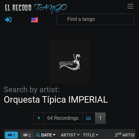
Search by artist:
Orquesta Típica IMPERIAL
64 Recordings
1
nd
DATE
ARTIST
TITLE
2
ARTIST
1
2