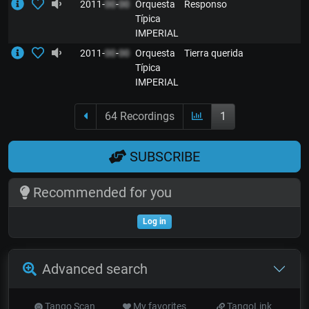
2011-
00
-
00
Orquesta
Responso
Típica
IMPERIAL
2011-
00
-
00
Orquesta
Tierra querida
Típica
IMPERIAL
64 Recordings
1
SUBSCRIBE
Recommended for you
Log in
Advanced search
Tango Scan
My favorites
TangoLink