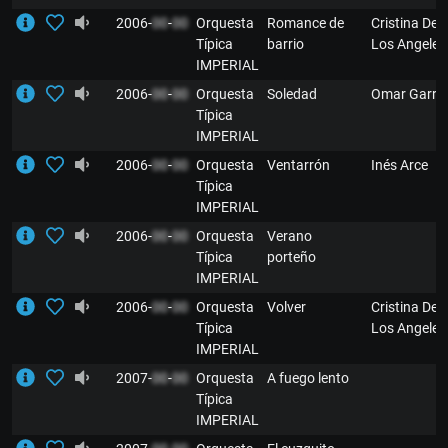
2006-
00
-
00
Orquesta
Romance de
Cristina De
Típica
barrio
Los Angeles
IMPERIAL
2006-
00
-
00
Orquesta
Soledad
Omar Garré
Típica
IMPERIAL
2006-
00
-
00
Orquesta
Ventarrón
Inés Arce
Típica
IMPERIAL
2006-
00
-
00
Orquesta
Verano
Típica
porteño
IMPERIAL
2006-
00
-
00
Orquesta
Volver
Cristina De
Típica
Los Angeles
IMPERIAL
2007-
00
-
00
Orquesta
A fuego lento
Típica
IMPERIAL