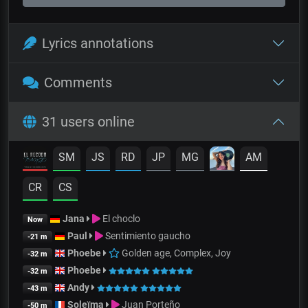
Lyrics annotations
Comments
31 users online
SM
JS
RD
JP
MG
AM
CR
CS
Jana
El choclo
Now
Paul
Sentimiento gaucho
-21 m
Phoebe
Golden age, Complex, Joy
-32 m
Phoebe
-32 m
Andy
-43 m
Soleïma
Juan Porteño
-50 m