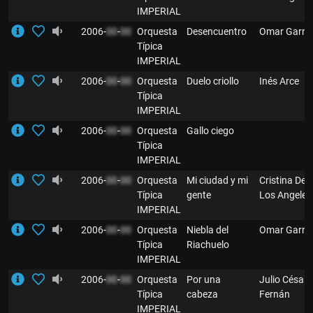
IMPERIAL
2006-
00
-
00
Orquesta
Desencuentro
Omar Garré
Típica
IMPERIAL
2006-
00
-
00
Orquesta
Duelo criollo
Inés Arce
Típica
IMPERIAL
2006-
00
-
00
Orquesta
Gallo ciego
Típica
IMPERIAL
2006-
00
-
00
Orquesta
Mi ciudad y mi
Cristina De
Típica
gente
Los Angeles
IMPERIAL
2006-
00
-
00
Orquesta
Niebla del
Omar Garré
Típica
Riachuelo
IMPERIAL
2006-
00
-
00
Orquesta
Por una
Julio César
Típica
cabeza
Fernán
IMPERIAL