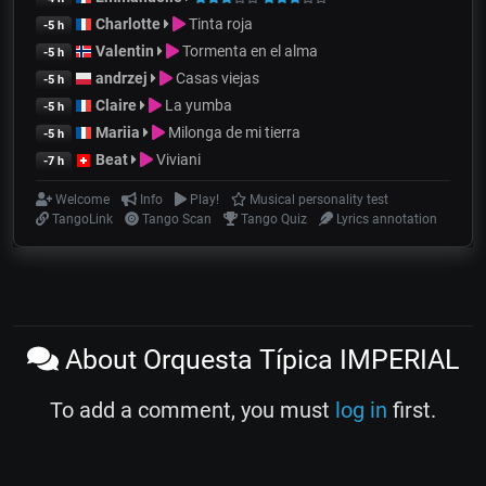
Charlotte
Tinta roja
-5 h
Valentin
Tormenta en el alma
-5 h
andrzej
Casas viejas
-5 h
Claire
La yumba
-5 h
Mariia
Milonga de mi tierra
-5 h
Beat
Viviani
-7 h
Welcome
Info
Play!
Musical personality test
TangoLink
Tango Scan
Tango Quiz
Lyrics annotation
About Orquesta Típica IMPERIAL
To add a comment, you must
log in
first.