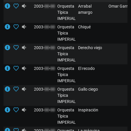
2003-
00
-
00
Orquesta
Arrabal
Omar Garré
Típica
amargo
IMPERIAL
2003-
00
-
00
Orquesta
Chiqué
Típica
IMPERIAL
2003-
00
-
00
Orquesta
Derecho viejo
Típica
IMPERIAL
2003-
00
-
00
Orquesta
El recodo
Típica
IMPERIAL
2003-
00
-
00
Orquesta
Gallo ciego
Típica
IMPERIAL
2003-
00
-
00
Orquesta
Inspiración
Típica
IMPERIAL
2003-
00
-
00
Orquesta
La máquina