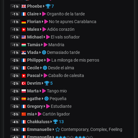
Phoebe
7
-1 h
Claire
Organito de la tarde
-1 h
Florian
No te apures Carablanca
-1 h
Malex
Adiós corazón
-1 h
Michael
El vals soñador
-1 h
Tamás
Mandria
-1 h
Vlada
Demasiado tarde
-1 h
Philippe
La milonga de mis perros
-2 h
Cecile
Desde el alma
-2 h
Pascal
Caballo de calesita
-2 h
Devrim
5
-2 h
Marta
Tango mio
-2 h
agathe
Pequeña
-2 h
Gregory
Estudiante
-3 h
mia
Cartón ligador
-3 h
Chakkaluss
13
-4 h
Emmanuelle
Contemporary, Complex, Feeling
-4 h
Emmanuelle
-4 h