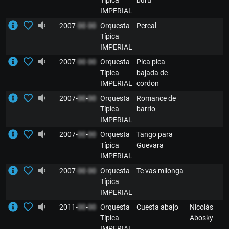
IMPERIAL
2007-
00
-
00
Orquesta
Percal
Típica
IMPERIAL
2007-
00
-
00
Orquesta
Pica pica
Típica
bajada de
IMPERIAL
cordon
2007-
00
-
00
Orquesta
Romance de
Típica
barrio
IMPERIAL
2007-
00
-
00
Orquesta
Tango para
Típica
Guevara
IMPERIAL
2007-
00
-
00
Orquesta
Te vas milonga
Típica
IMPERIAL
2011-
00
-
00
Orquesta
Cuesta abajo
Nicolás
Típica
Abosky
IMPERIAL