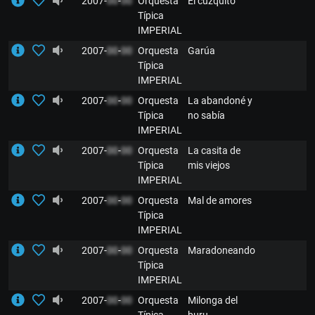
2007-
00
-
00
Orquesta
El cuzquito
Típica
IMPERIAL
2007-
00
-
00
Orquesta
Garúa
Típica
IMPERIAL
2007-
00
-
00
Orquesta
La abandoné y
Típica
no sabía
IMPERIAL
2007-
00
-
00
Orquesta
La casita de
Típica
mis viejos
IMPERIAL
2007-
00
-
00
Orquesta
Mal de amores
Típica
IMPERIAL
2007-
00
-
00
Orquesta
Maradoneando
Típica
IMPERIAL
2007-
00
-
00
Orquesta
Milonga del
Típica
buru