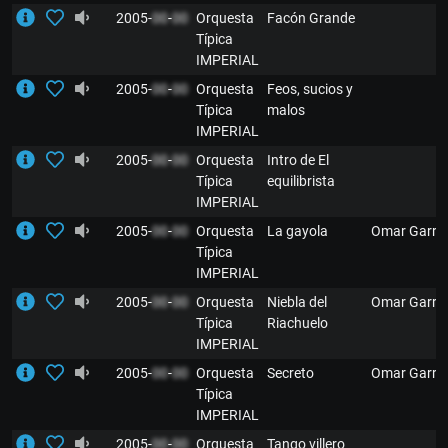
2005-
00
-
00
Orquesta
Facón Grande
Típica
IMPERIAL
2005-
00
-
00
Orquesta
Feos, sucios y
Típica
malos
IMPERIAL
2005-
00
-
00
Orquesta
Intro de El
Típica
equilibrista
IMPERIAL
2005-
00
-
00
Orquesta
La gayola
Omar Garré
Típica
IMPERIAL
2005-
00
-
00
Orquesta
Niebla del
Omar Garré
Típica
Riachuelo
IMPERIAL
2005-
00
-
00
Orquesta
Secreto
Omar Garré
Típica
IMPERIAL
2005-
00
-
00
Orquesta
Tango villero