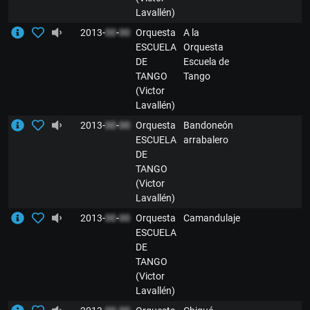
Lavallén)
2013-
00
-
00
Orquesta
A la
ESCUELA
Orquesta
DE
Escuela de
TANGO
Tango
(Victor
Lavallén)
2013-
00
-
00
Orquesta
Bandoneón
ESCUELA
arrabalero
DE
TANGO
(Victor
Lavallén)
2013-
00
-
00
Orquesta
Camandulaje
ESCUELA
DE
TANGO
(Victor
Lavallén)