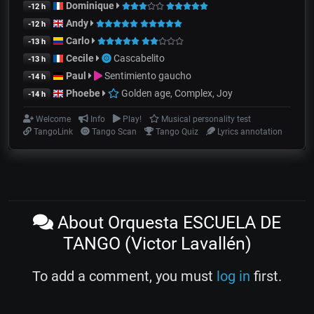
Dominique
-12 h
Andy
-12 h
Carlo
-13 h
Cecile
Cascabelito
-13 h
Paul
Sentimiento gaucho
-14 h
Phoebe
Golden age, Complex, Joy
-14 h
Welcome
Info
Play!
Musical personality test
TangoLink
Tango Scan
Tango Quiz
Lyrics annotation
About Orquesta ESCUELA DE
TANGO (Victor Lavallén)
To add a comment, you must
log in
first.