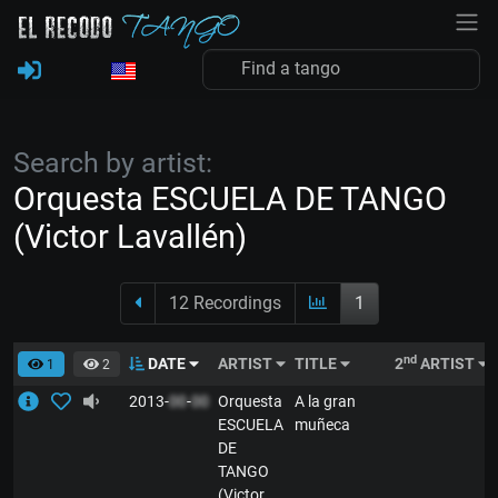
Search by artist:
Orquesta ESCUELA DE TANGO
(Victor Lavallén)
12 Recordings
1
nd
DATE
ARTIST
TITLE
2
ARTIST
1
2
2013-
00
-
00
Orquesta
A la gran
ESCUELA
muñeca
DE
TANGO
(Victor