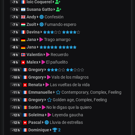
loic Coquerel
-7 h
Susana Gatto
-7 h
Andy
Confesión
-7 h
Zsolt
Fumando espero
-7 h
Davina
-7 h
Jana
Trago amargo
-8 h
Jana
-8 h
Valentin
Recuerdo
-9 h
Malex
El pañuelito
-9 h
Gregory
-10 h
Gregory
Vals de los milagros
-10 h
Renata
Las vueltas de la vida
-11 h
Emmanuelle
Contemporary, Complex, Feeling
-11 h
Gregory
Golden age, Complex, Feeling
-11 h
Sorin
No le digas que la quiero
-11 h
Soleïma
Leyenda gaucha
-12 h
Pascal
Lluvia de estrellas
-12 h
Dominique
2
-12 h