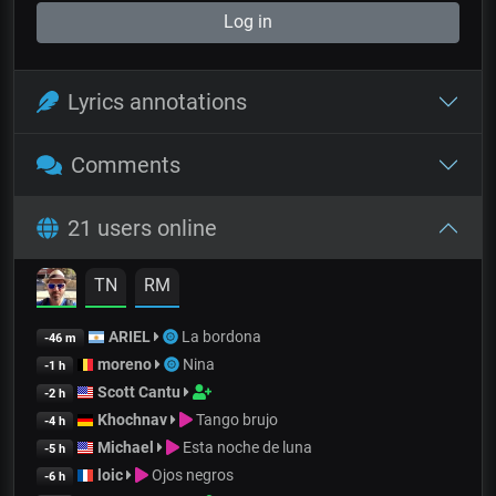
Log in
Lyrics annotations
Comments
21 users online
TN
RM
ARIEL
La bordona
-46 m
moreno
Nina
-1 h
Scott Cantu
-2 h
Khochnav
Tango brujo
-4 h
Michael
Esta noche de luna
-5 h
loic
Ojos negros
-6 h