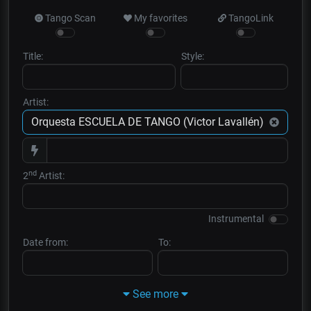
Tango Scan
My favorites
TangoLink
Title:
Style:
Artist:
nd
2
Artist:
Instrumental
Date from:
To:
See more