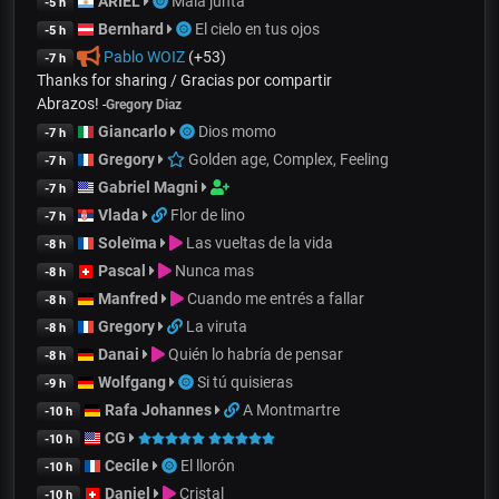
ARIEL
Mala junta
-5 h
Bernhard
El cielo en tus ojos
-5 h
Pablo WOIZ
(+53)
-7 h
Thanks for sharing / Gracias por compartir
Abrazos!
-
Gregory Diaz
Giancarlo
Dios momo
-7 h
Gregory
Golden age, Complex, Feeling
-7 h
Gabriel Magni
-7 h
Vlada
Flor de lino
-7 h
Soleïma
Las vueltas de la vida
-8 h
Pascal
Nunca mas
-8 h
Manfred
Cuando me entrés a fallar
-8 h
Gregory
La viruta
-8 h
Danai
Quién lo habría de pensar
-8 h
Wolfgang
Si tú quisieras
-9 h
Rafa Johannes
A Montmartre
-10 h
CG
-10 h
Cecile
El llorón
-10 h
Daniel
Cristal
-10 h