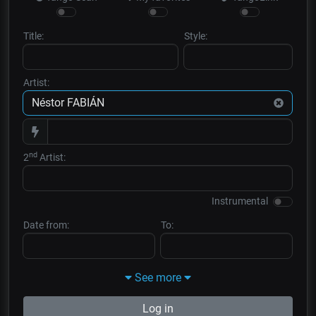
Title:
Style:
Artist:
nd
2
Artist:
Instrumental
Date from:
To:
See more
Log in