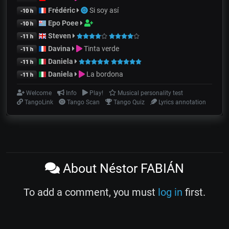
Frédéric
Si soy así
-10 h
Epo Poee
-10 h
Steven
-11 h
Davina
Tinta verde
-11 h
Daniela
-11 h
Daniela
La bordona
-11 h
Welcome
Info
Play!
Musical personality test
TangoLink
Tango Scan
Tango Quiz
Lyrics annotation
About Néstor FABIÁN
To add a comment, you must
log in
first.