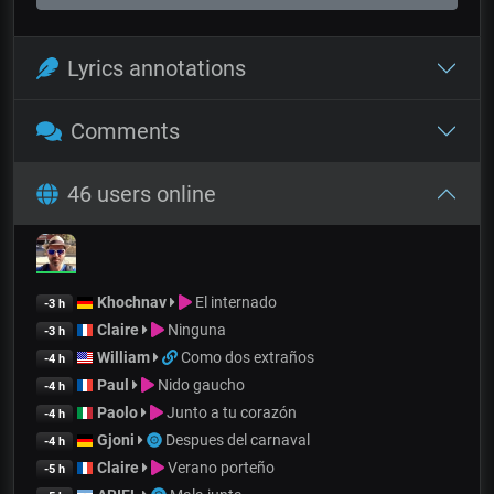
Lyrics annotations
Comments
46 users online
Khochnav
El internado
-3 h
Claire
Ninguna
-3 h
William
Como dos extraños
-4 h
Paul
Nido gaucho
-4 h
Paolo
Junto a tu corazón
-4 h
Gjoni
Despues del carnaval
-4 h
Claire
Verano porteño
-5 h