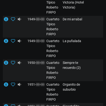
Típico
Victoria (Hotel
Roberto
Victoria)
FIRPO
1949-
00
-
00
Cuarteto
De mi arrabal
Típico
Roberto
FIRPO
1949-
00
-
00
Cuarteto
La puñalada
Típico
Roberto
FIRPO
1950-
00
-
00
Cuarteto
Siempre te
Típico
recuerdo (2)
Roberto
FIRPO
1951-
00
-
00
Cuarteto
Organito de
Típico
suburbio
Roberto
FIRPO