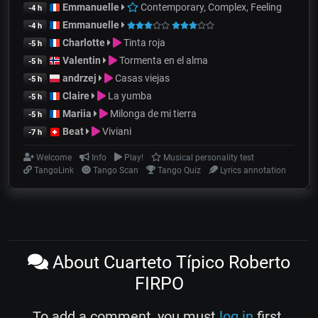
Emmanuelle
Contemporary, Complex, Feeling
-4 h
Emmanuelle
-4 h
Charlotte
Tinta roja
-5 h
Valentin
Tormenta en el alma
-5 h
andrzej
Casas viejas
-5 h
Claire
La yumba
-5 h
Mariia
Milonga de mi tierra
-5 h
Beat
Viviani
-7 h
Welcome
Info
Play!
Musical personality test
TangoLink
Tango Scan
Tango Quiz
Lyrics annotation
About Cuarteto Típico Roberto
FIRPO
To add a comment, you must
log in
first.