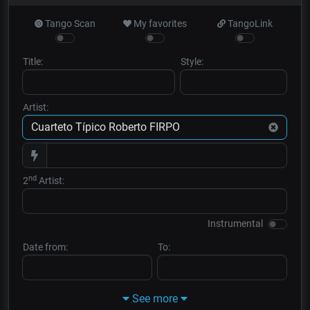
Tango Scan
My favorites
TangoLink
Title:
Style:
Artist:
nd
2
Artist:
Instrumental
Date from:
To:
See more