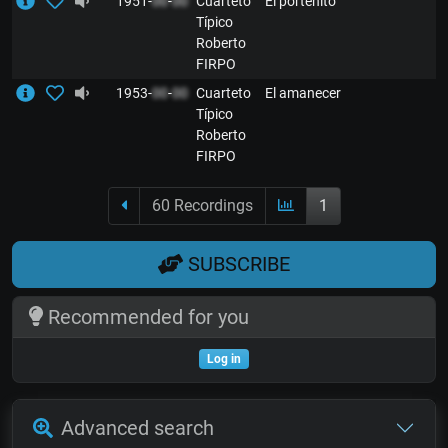
1951-
00
-
00
Cuarteto
El porteñito
Típico
Roberto
FIRPO
1953-
00
-
00
Cuarteto
El amanecer
Típico
Roberto
FIRPO
60 Recordings
1
SUBSCRIBE
Recommended for you
Log in
Advanced search