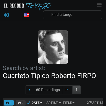
Search by artist:
Cuarteto Típico Roberto FIRPO
60 Recordings
1
nd
DATE
ARTIST
TITLE
2
ARTIST
1
2