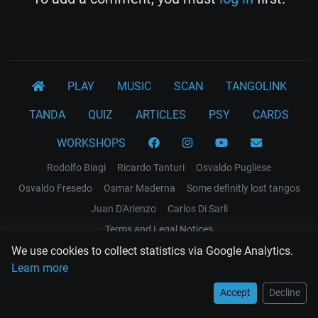
PLAY
MUSIC
SCAN
TANGOLINK
TANDA
QUIZ
ARTICLES
PSY
CARDS
WORKSHOPS
Rodolfo Biagi
Ricardo Tanturi
Osvaldo Pugliese
Osvaldo Fresedo
Osmar Maderna
Some definitly lost tangos
Juan D'Arienzo
Carlos Di Sarli
Terms and Legal Notices
We use cookies to collect statistics via Google Analytics.
EL RECODO TANGO
Learn more
Design Web: Gregory DIAZ
Accept
Decline