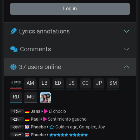
Log in
Lyrics annotations
Comments
37 users online
AM
LB
ED
JS
CC
JP
SM
RD
MG
Jana
El choclo
-10 m
Paul
Sentimiento gaucho
-28 m
Phoebe
Golden age, Complex, Joy
-38 m
Phoebe
-38 m