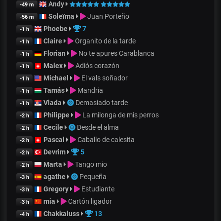
Andy
-49 m
Soleïma
Juan Porteño
-56 m
Phoebe
7
-1 h
Claire
Organito de la tarde
-1 h
Florian
No te apures Carablanca
-1 h
Malex
Adiós corazón
-1 h
Michael
El vals soñador
-1 h
Tamás
Mandria
-1 h
Vlada
Demasiado tarde
-1 h
Philippe
La milonga de mis perros
-2 h
Cecile
Desde el alma
-2 h
Pascal
Caballo de calesita
-2 h
Devrim
5
-2 h
Marta
Tango mio
-2 h
agathe
Pequeña
-3 h
Gregory
Estudiante
-3 h
mia
Cartón ligador
-3 h
Chakkaluss
13
-4 h