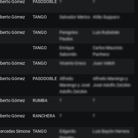
lberto Gómez
PASODOBLE
?
?
lberto Gómez
TANGO
Salvador Merico
Atilio Supparo
lberto Gómez
TANGO
Peregrino
Luis Rubistein
Paulos
TANGO
Enrique
Carlos Mauricio
Saborido
Pacheco
lberto Gómez
TANGO
Vicente Greco
Juan Velich
lberto Gómez
PASODOBLE
Alfredo
Alfredo Marengo y
Marengo y José
José Adolfo Zatzkin
Adolfo Zatzkin
lberto Gómez
RUMBA
?
?
lberto Gómez
RANCHERA
?
?
ercedes Simone
TANGO
Edgardo
Luis Bayón Herrera
Donato