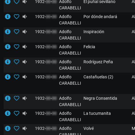
1932-
00
-
00
Adolfo
El puñal sevillano
A
CARABELLI
1932-
00
-
00
Adolfo
Por dónde andará
A
CARABELLI
1932-
00
-
00
Adolfo
Inspiración
A
CARABELLI
1932-
00
-
00
Adolfo
Felicia
CARABELLI
1932-
00
-
00
Adolfo
Rodríguez Peña
A
CARABELLI
1932-
00
-
00
Adolfo
Castañuelas (2)
A
CARABELLI
1932-
00
-
00
Adolfo
Negra Consentida
A
CARABELLI
1932-
00
-
00
Adolfo
La tucumanita
A
CARABELLI
1932-
00
-
00
Adolfo
Volvé
M
CARABELLI