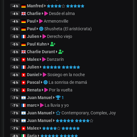
Manfred
-4 h
Charlie
Desde el alma
-4 h
Paul
Armenonville
-4 h
Paul
Shusheta (El aristócrata)
-5 h
Julien
Derecho viejo
-5 h
Paul Kuhn
-5 h
Charlie Durant
-5 h
Malex
Danzarín
-5 h
Julien
-5 h
Daniel
Sosiego en la noche
-6 h
Pascal
La sonrisa de mamá
-6 h
Renata
Por la vuelta
-7 h
Juan Manuel
1
-7 h
marc
La lluvia y yo
-7 h
Juan Manuel
Contemporary, Complex, Joy
-7 h
Juan Manuel
-7 h
Malex
-7 h
ilaria
-8 h