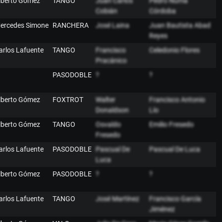
lberto Gómez
TANGO
Juan Carlos
Pedro Numa
Cobián
Córdoba
ercedes Simone
RANCHERA
José Laina
Juan Bautista Abad
Reyes
arlos Lafuente
TANGO
Francisco
Celedonio Flores
Pracánico
PASODOBLE
?
?
lberto Gómez
FOXTROT
Walter
Francisco Antonio
Donaldson
Lío
lberto Gómez
TANGO
Osvaldo
Emilio Fresedo
Fresedo
arlos Lafuente
PASODOBLE
Pascual De
Pascual De Luca
Luca
lberto Gómez
PASODOBLE
?
?
arlos Lafuente
TANGO
José Martínez
Francisco García
Jiménez