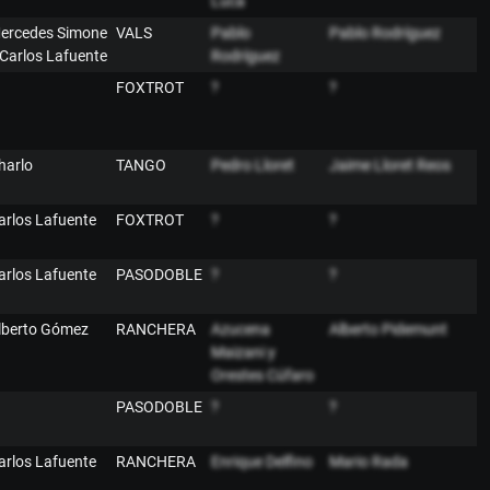
Luca
ercedes Simone
VALS
Pablo
Pablo Rodríguez
 Carlos Lafuente
Rodríguez
FOXTROT
?
?
harlo
TANGO
Pedro Lloret
Jaime Lloret Reos
arlos Lafuente
FOXTROT
?
?
arlos Lafuente
PASODOBLE
?
?
lberto Gómez
RANCHERA
Azucena
Alberto Pidemunt
Maizani y
Orestes Cúfaro
PASODOBLE
?
?
arlos Lafuente
RANCHERA
Enrique Delfino
Mario Rada