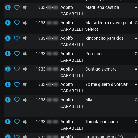
1933-
00
-
00
Adolfo
Madrileña castiza
A
CARABELLI
1933-
00
-
00
Adolfo
Mar adentro (Navega mi
C
CARABELLI
velero)
1933-
00
-
00
Adolfo
Rinconcito para dos
A
CARABELLI
1933-
00
-
00
Adolfo
Romance
C
CARABELLI
1933-
00
-
00
Adolfo
Contigo siempre
A
CARABELLI
1933-
00
-
00
Adolfo
Yo me quiero divorciar
A
CARABELLI
1933-
00
-
00
Adolfo
Mia
C
CARABELLI
1933-
00
-
00
Adolfo
Tomala con soda
C
CARABELLI
1933-
00
-
00
Adolfo
Cuatro palabras (2)
C