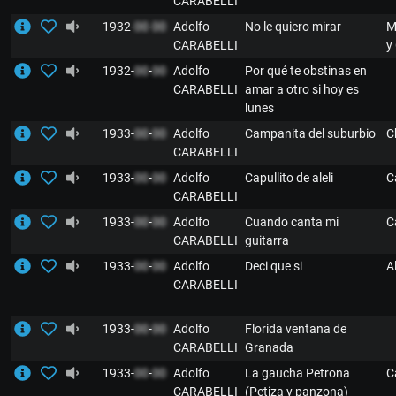
CARABELLI
1932-
00
-
00
Adolfo
No le quiero mirar
M
CARABELLI
y
1932-
00
-
00
Adolfo
Por qué te obstinas en
CARABELLI
amar a otro si hoy es
lunes
1933-
00
-
00
Adolfo
Campanita del suburbio
C
CARABELLI
1933-
00
-
00
Adolfo
Capullito de aleli
C
CARABELLI
1933-
00
-
00
Adolfo
Cuando canta mi
C
CARABELLI
guitarra
1933-
00
-
00
Adolfo
Deci que si
A
CARABELLI
1933-
00
-
00
Adolfo
Florida ventana de
CARABELLI
Granada
1933-
00
-
00
Adolfo
La gaucha Petrona
C
CARABELLI
(Petiza y panzona)