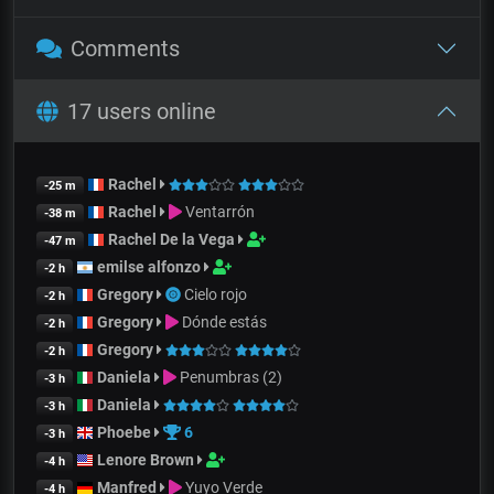
Comments
17 users online
Rachel
-25 m
Rachel
Ventarrón
-38 m
Rachel De la Vega
-47 m
emilse alfonzo
-2 h
Gregory
Cielo rojo
-2 h
Gregory
Dónde estás
-2 h
Gregory
-2 h
Daniela
Penumbras (2)
-3 h
Daniela
-3 h
Phoebe
6
-3 h
Lenore Brown
-4 h
Manfred
Yuyo Verde
-4 h