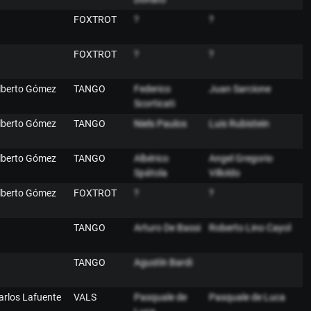
FOXTROT
?
?
FOXTROT
?
?
lberto Gómez
TANGO
Federico
Juan Sarcione
Scorticati
lberto Gómez
TANGO
Niels Paulos
Luis Rubistein
lberto Gómez
TANGO
Albérico
Angel Gregorio
Spátola
Villoldo
lberto Gómez
FOXTROT
?
?
TANGO
Arturo De Bassi
Roberto Lino Cayol
TANGO
Agustín Bardi
arlos Lafuente
VALS
Pasquale de
Pasquale de Luca