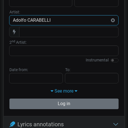
Artist:
nd
2
Artist:
Instrumental
Date from:
To:
See more
Log in
Lyrics annotations