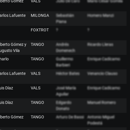
lberto Gómez
VALS
Julio De Caro
Mario César Gomila
arlos Lafuente
MILONGA
Sebastián
Homero Manzi
Piana
FOXTROT
?
?
lberto Gómez y
TANGO
Andrés
Ricardo Lleras
ugusto Vila
Domenech
harlo
TANGO
Guillermo
Enrique Cadícamo
Barbieri
arlos Lafuente
VALS
Héctor Bates
Venancio Clauso
uis Díaz
VALS
José María
Enrique Cadícamo
Aguilar
uis Díaz
TANGO
Edgardo
Manuel Romero
Donato
lberto Gómez
TANGO
Arturo De Bassi
Antonio Miguel
Podestá