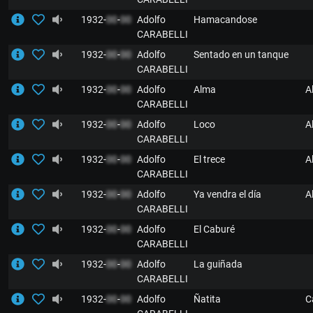
1932-
00
-
00
Adolfo
Hamacandose
CARABELLI
1932-
00
-
00
Adolfo
Sentado en un tanque
CARABELLI
1932-
00
-
00
Adolfo
Alma
A
CARABELLI
1932-
00
-
00
Adolfo
Loco
A
CARABELLI
1932-
00
-
00
Adolfo
El trece
A
CARABELLI
1932-
00
-
00
Adolfo
Ya vendra el día
A
CARABELLI
1932-
00
-
00
Adolfo
El Caburé
CARABELLI
1932-
00
-
00
Adolfo
La guiñada
CARABELLI
1932-
00
-
00
Adolfo
Ñatita
C