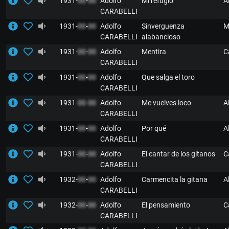
1931-
00
-
00
Adolfo
Mi refugio
A
CARABELLI
1931-
00
-
00
Adolfo
Sinverguenza
M
CARABELLI
alabancioso
1931-
00
-
00
Adolfo
Mentira
C
CARABELLI
1931-
00
-
00
Adolfo
Que salga el toro
CARABELLI
1931-
00
-
00
Adolfo
Me vuelves loco
A
CARABELLI
1931-
00
-
00
Adolfo
Por qué
A
CARABELLI
1931-
00
-
00
Adolfo
El cantar de los gitanos
C
CARABELLI
1932-
00
-
00
Adolfo
Carmencita la gitana
A
CARABELLI
1932-
00
-
00
Adolfo
El pensamiento
C
CARABELLI