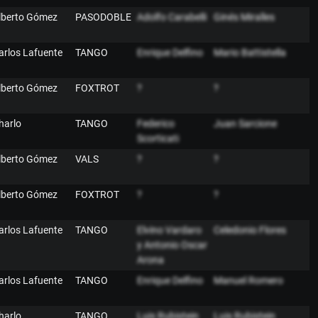
lberto Gómez
PASODOBLE
Adolfo Carabelli
Ginés Miralles
arlos Lafuente
TANGO
Enrique Delfino
Mario Battistella
lberto Gómez
FOXTROT
?
?
harlo
TANGO
Federico
Juan Sarcione
Scorticati
lberto Gómez
VALS
?
?
lberto Gómez
FOXTROT
?
?
arlos Lafuente
TANGO
Elvino Vardaro
Celedonio Flores
y Antonio Oscar
Arona
arlos Lafuente
TANGO
Enrique Delfino
Manuel Romero
harlo
TANGO
Luis Rubistein
Luis Rubistein