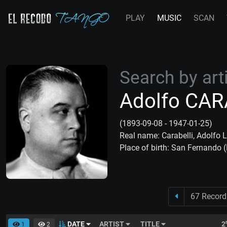
PLAY
MUSIC
SCAN
Search by arti
Adolfo CAR
(1893-09-08 - 1947-01-25)
Real name: Carabelli, Adolfo 
Place of birth: San Fernando 
67 Record
DATE
ARTIST
TITLE
2
1
2