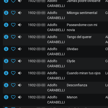
1932-
00
-
00
Adolfo
Jamás podré olvidarte
A
CARABELLI
1932-
00
-
00
Adolfo
Milonga sentimental
C
CARABELLI
1932-
00
-
00
Adolfo
Paseandome con mi
CARABELLI
novia
1932-
00
-
00
Adolfo
Tango del querer
A
CARABELLI
A
1932-
00
-
00
Adolfo
Olvidao
C
CARABELLI
1932-
00
-
00
Adolfo
Clyde
C
CARABELLI
1932-
00
-
00
Adolfo
Cuando miran tus ojos
L
CARABELLI
1932-
00
-
00
Adolfo
Desconfianza
L
CARABELLI
1932-
00
-
00
Adolfo
Manon
A
CARABELLI