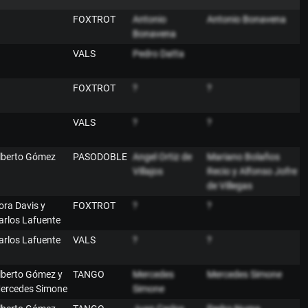
FOXTROT
Antonio
Antonio Bonavena
Bonavena
VALS
Pedro Datta
FOXTROT
?
?
VALS
?
?
lberto Gómez
PASODOBLE
Angel Ortiz de
Mariano Bolaños
Villajos
Recio y Alfonso Jofre
de Villegas
ora Davis y
FOXTROT
?
?
arlos Lafuente
arlos Lafuente
VALS
?
?
lberto Gómez y
TANGO
Mercedes
Mercedes Simone
ercedes Simone
Simone