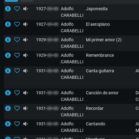
1927-
00
-
00
Adolfo
Japonesita
CARABELLI
1927-
00
-
00
Adolfo
El aeroplano
CARABELLI
1929-
00
-
00
Adolfo
Mi primer amor (2)
CARABELLI
1929-
00
-
00
Adolfo
Remembrance
CARABELLI
1931-
00
-
00
Adolfo
Canta guitarra
A
CARABELLI
1931-
00
-
00
Adolfo
Canción de amor
D
CARABELLI
C
1931-
00
-
00
Adolfo
Recordar
C
CARABELLI
1931-
00
-
00
Adolfo
Cantando
A
CARABELLI
M